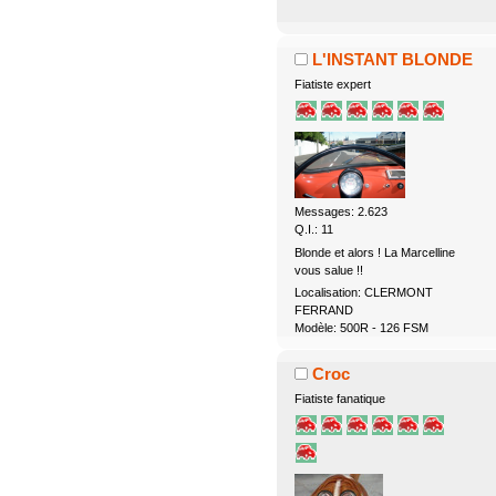
L'INSTANT BLONDE
Fiatiste expert
Messages: 2.623
Q.I.: 11
Blonde et alors ! La Marcelline
vous salue !!
Localisation: CLERMONT
FERRAND
Modèle: 500R - 126 FSM
Croc
Fiatiste fanatique