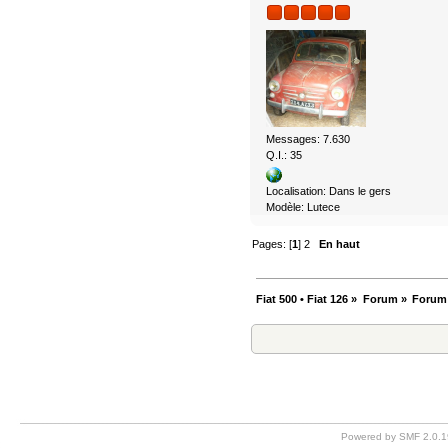
Messages: 7.630
Q.I.: 35
Localisation: Dans le gers
Modèle: Lutece
Pages: [
1
]
2
En haut
Fiat 500 • Fiat 126
»
Forum
»
Forum
Powered by SMF 2.0.1