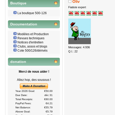
Oliv
Boutique
Fiatiste expert
La boutique 500-126
Documentation
Modèles et Production
Revues techniques
Notices d'entretien
Clubs, assos et blogs
Messages: 4.936
Cote 500/126/dérivés
Q.I.: 22
donation
Merci de nous aider !
Allez hop, des sousous !
Year 2026 Goal:
€50.00
Due Date:
déc 31
Total Receipts:
€60.00
PayPal Fees:
€4.21
Net Balance:
€55.79
Above Goal:
€5.79