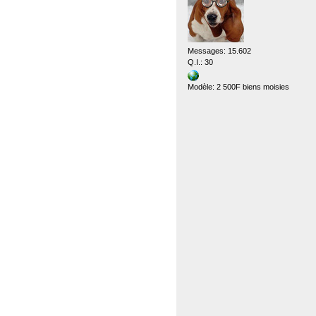
Messages: 15.602
Q.I.: 30
Modèle: 2 500F biens moisies