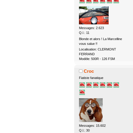
Messages: 2.623
Q.I.: 11
Blonde et alors ! La Marcelline
vous salue !!
Localisation: CLERMONT
FERRAND
Modèle: 500R - 126 FSM
Croc
Fiatiste fanatique
Messages: 15.602
Q.I.: 30