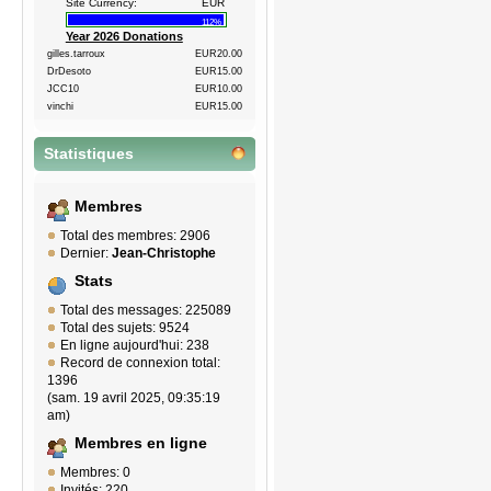
Site Currency:
EUR
112%
Year 2026 Donations
gilles.tarroux
EUR20.00
DrDesoto
EUR15.00
JCC10
EUR10.00
vinchi
EUR15.00
Statistiques
Membres
Total des membres: 2906
Dernier:
Jean-Christophe
Stats
Total des messages: 225089
Total des sujets: 9524
En ligne aujourd'hui: 238
Record de connexion total:
1396
(sam. 19 avril 2025, 09:35:19
am)
Membres en ligne
Membres: 0
Invités: 220