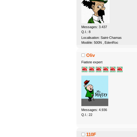
Messages: 3.437
Q.I.: 8
Localisation: Saint-Chamas
Modèle: 500N , EdenRoc
Oliv
Fiatiste expert
Messages: 4.936
Q.I.: 22
110F