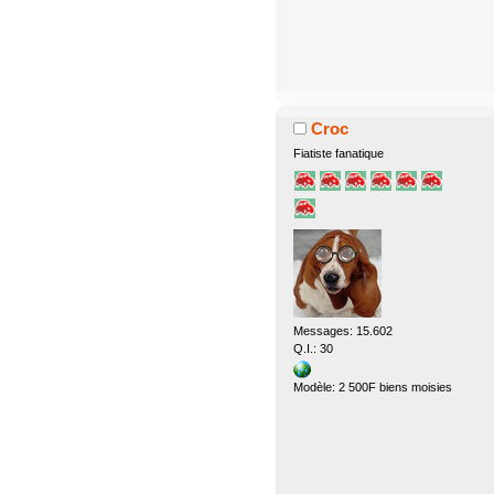
Croc
Fiatiste fanatique
Messages: 15.602
Q.I.: 30
Modèle: 2 500F biens moisies