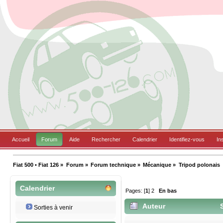
Accueil
Forum
Aide
Rechercher
Calendrier
Identifiez-vous
In
Fiat 500 • Fiat 126
»
Forum
»
Forum technique
»
Mécanique
»
Tripod polonais
Calendrier
Pages: [
1
]
2
En bas
Auteur
S
Sorties à venir