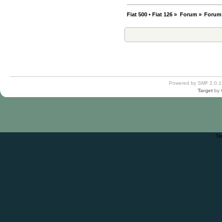
Fiat 500 • Fiat 126
»
Forum
»
Forum
Powered by SMF 2.0.1
Target
by
Ti