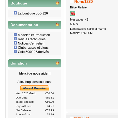
Nono1230
Boutique
Bébé Fiatiste
La boutique 500-126
Messages: 49
Q.I.: 0
Documentation
Localisation: Seine et marne
Modèle: 126 FSM
Modèles et Production
Revues techniques
Notices d'entretien
Clubs, assos et blogs
Cote 500/126/dérivés
donation
Merci de nous aider !
Allez hop, des sousous !
Year 2026 Goal:
€50.00
Due Date:
déc 31
Total Receipts:
€60.00
PayPal Fees:
€4.21
Net Balance:
€55.79
Above Goal:
€5.79