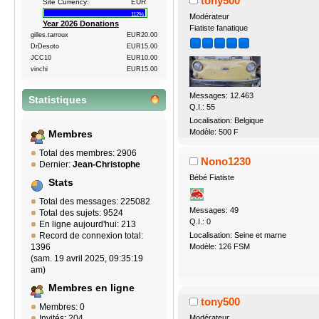
tony500
Site Currency:
EUR
112%
Modérateur
Year 2026 Donations
Fiatiste fanatique
gilles.tarroux
EUR20.00
DrDesoto
EUR15.00
JCC10
EUR10.00
vinchi
EUR15.00
Messages: 12.463
Statistiques
Q.I.: 55
Localisation: Belgique
Modèle: 500 F
Membres
Total des membres: 2906
Nono1230
Dernier:
Jean-Christophe
Bébé Fiatiste
Stats
Total des messages: 225082
Messages: 49
Total des sujets: 9524
Q.I.: 0
En ligne aujourd'hui: 213
Record de connexion total:
Localisation: Seine et marne
1396
Modèle: 126 FSM
(sam. 19 avril 2025, 09:35:19
am)
Membres en ligne
tony500
Membres: 0
Modérateur
Invités: 204