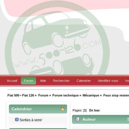
Accueil
Forum
Aide
Rechercher
Calendrier
Identifiez-vous
In
Fiat 500 • Fiat 126
»
Forum
»
Forum technique
»
Mécanique
»
Feux stop resten
Calendrier
Pages: [
1
]
En bas
Auteur
S
Sorties à venir