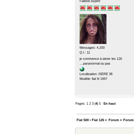
Fiatiste expert
Messages: 4.200
Q.I.: 11
je commence à aimer les 126
....paranormal ou pas
Localisation: ISERE 38
Modèle: fiat N 1957
Pages:
1
2
3
[
4
]
5
En haut
Fiat 500 • Fiat 126
»
Forum
»
Forum