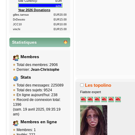
Site Currency:
EUR
112%
Year 2026 Donations
gilles.tarroux
EUR20.00
DrDesoto
EUR15.00
JCC10
EUR10.00
vinchi
EUR15.00
Statistiques
Membres
Total des membres: 2906
Dernier:
Jean-Christophe
Stats
Les topolino
Total des messages: 225089
Total des sujets: 9524
Fiatiste expert
En ligne aujourd'hui: 238
Record de connexion total:
1396
(sam. 19 avril 2025, 09:35:19
am)
Membres en ligne
Membres: 1
Invités: 222