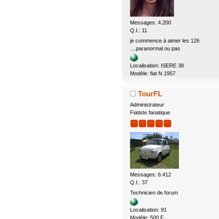
Messages: 4.200
Q.I.: 11
je commence à aimer les 126
....paranormal ou pas
Localisation: ISERE 38
Modèle: fiat N 1957
TourFL
Administrateur
Fiatiste fanatique
Messages: 6.412
Q.I.: 37
Technicien de forum
Localisation: 91
Modèle: 500 F