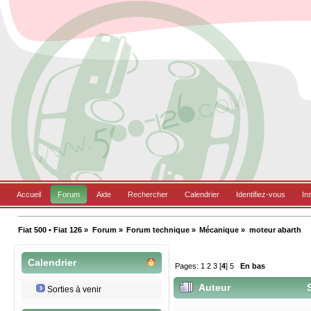
Accueil
Forum
Aide
Rechercher
Calendrier
Identifiez-vous
In
Fiat 500 • Fiat 126
»
Forum
»
Forum technique
»
Mécanique
»
moteur abarth
Calendrier
Pages:
1
2
3
[
4
]
5
En bas
Auteur
S
Sorties à venir