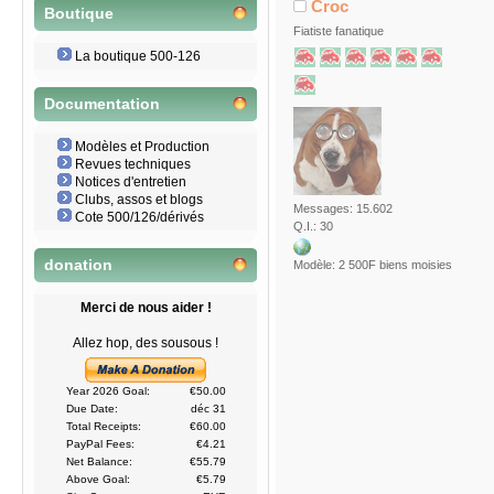
Croc
Boutique
Fiatiste fanatique
La boutique 500-126
Documentation
Modèles et Production
Revues techniques
Notices d'entretien
Clubs, assos et blogs
Messages: 15.602
Cote 500/126/dérivés
Q.I.: 30
donation
Modèle: 2 500F biens moisies
Merci de nous aider !
Allez hop, des sousous !
Year 2026 Goal:
€50.00
Due Date:
déc 31
Total Receipts:
€60.00
PayPal Fees:
€4.21
Net Balance:
€55.79
Above Goal:
€5.79