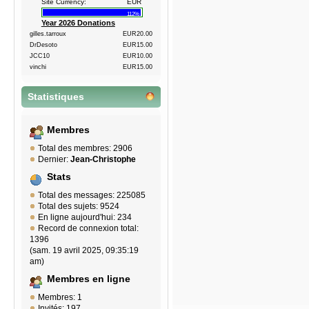
Site Currency:
EUR
112%
Year 2026 Donations
gilles.tarroux
EUR20.00
DrDesoto
EUR15.00
JCC10
EUR10.00
vinchi
EUR15.00
Statistiques
Membres
Total des membres: 2906
Dernier:
Jean-Christophe
Stats
Total des messages: 225085
Total des sujets: 9524
En ligne aujourd'hui: 234
Record de connexion total:
1396
(sam. 19 avril 2025, 09:35:19
am)
Membres en ligne
Membres: 1
Invités: 197