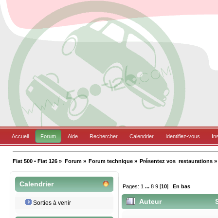
Accueil
Forum
Aide
Rechercher
Calendrier
Identifiez-vous
In
Fiat 500 • Fiat 126
»
Forum
»
Forum technique
»
Présentez vos  restaurations
»
Calendrier
Pages:
1
...
8
9
[
10
]
En bas
Auteur
S
Sorties à venir