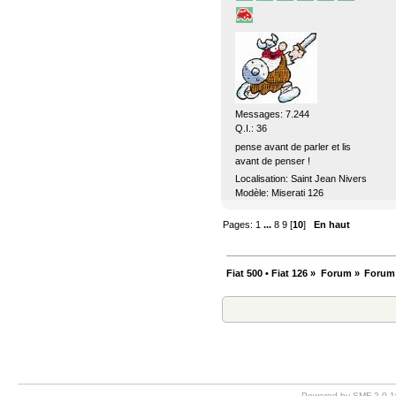
Messages: 7.244
Q.I.: 36
pense avant de parler et lis
avant de penser !
Localisation: Saint Jean Nivers
Modèle: Miserati 126
Pages:
1
...
8
9
[
10
]
En haut
Fiat 500 • Fiat 126
»
Forum
»
Forum
Powered by SMF 2.0.1