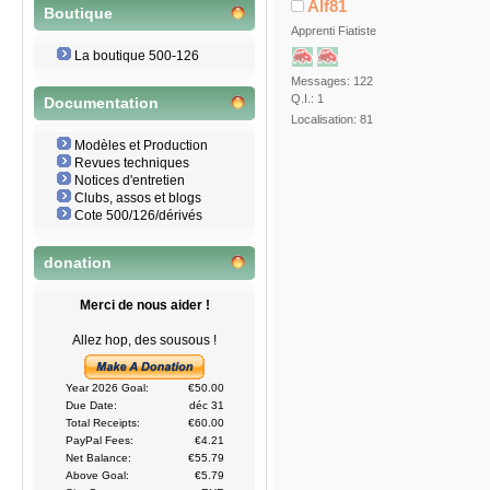
Alf81
Boutique
Apprenti Fiatiste
La boutique 500-126
Messages: 122
Q.I.: 1
Documentation
Localisation: 81
Modèles et Production
Revues techniques
Notices d'entretien
Clubs, assos et blogs
Cote 500/126/dérivés
donation
Merci de nous aider !
Allez hop, des sousous !
Year 2026 Goal:
€50.00
Due Date:
déc 31
Total Receipts:
€60.00
PayPal Fees:
€4.21
Net Balance:
€55.79
Above Goal:
€5.79