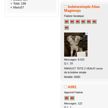
Total: 198
bobinesimple Alias
Manu57
Magimojo
Fiatiste fanatique
Messages: 8.033
Q.I.: 33
PARIGOT TETE 2 VEAU!!! secte
de la bobine simple
Modèle: 500D
Alf81
Apprenti Fiatiste
Messages: 122
Q.I.: 1