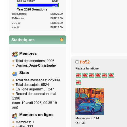
Site Currency:
EUR
112%
Year 2026 Donations
gilles.tarroux
EUR20.00
DrDesoto
EUR15.00
JCC10
EUR10.00
vinchi
EUR15.00
Statistiques
Membres
Total des membres: 2906
flo52
Dernier:
Jean-Christophe
Fiatiste fanatique
Stats
Total des messages: 225089
Total des sujets: 9524
En ligne aujourd'hui: 247
Record de connexion total:
1396
(sam. 19 avril 2025, 09:35:19
am)
Membres en ligne
Messages: 8.114
Membres: 0
Q.I.: 31
Invités: 222