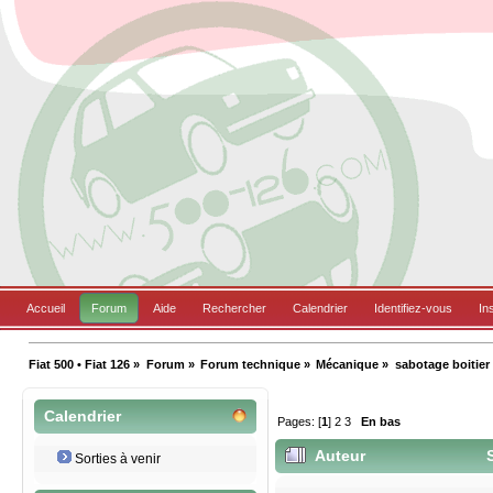
Accueil
Forum
Aide
Rechercher
Calendrier
Identifiez-vous
In
Fiat 500 • Fiat 126
»
Forum
»
Forum technique
»
Mécanique
»
sabotage boitier 
Calendrier
Pages: [
1
]
2
3
En bas
Auteur
S
Sorties à venir