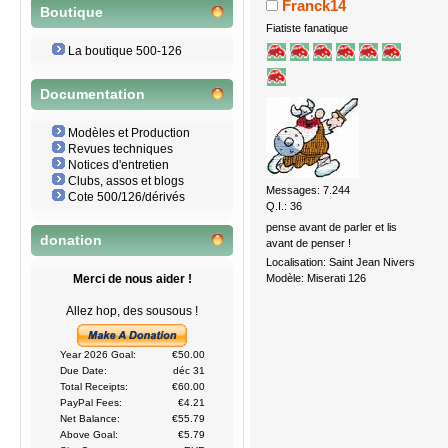
Franck14
Boutique
Fiatiste fanatique
La boutique 500-126
Documentation
Modèles et Production
Revues techniques
Notices d'entretien
Clubs, assos et blogs
Messages: 7.244
Cote 500/126/dérivés
Q.I.: 36
pense avant de parler et lis
donation
avant de penser !
Localisation: Saint Jean Nivers
Modèle: Miserati 126
Merci de nous aider !
Allez hop, des sousous !
Year 2026 Goal:
€50.00
Due Date:
déc 31
Total Receipts:
€60.00
PayPal Fees:
€4.21
Net Balance:
€55.79
Above Goal:
€5.79