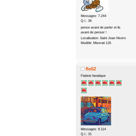
Messages: 7.244
Q.I.: 36
pense avant de parler et lis
avant de penser !
Localisation: Saint Jean Nivers
Modèle: Miserati 126
flo52
Fiatiste fanatique
Messages: 8.114
Q.I.: 31