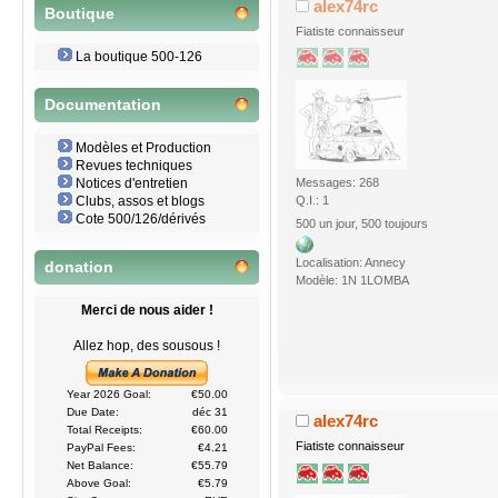
alex74rc
Boutique
Fiatiste connaisseur
La boutique 500-126
Documentation
Modèles et Production
Revues techniques
Messages: 268
Notices d'entretien
Q.I.: 1
Clubs, assos et blogs
Cote 500/126/dérivés
500 un jour, 500 toujours
Localisation: Annecy
donation
Modèle: 1N 1LOMBA
Merci de nous aider !
Allez hop, des sousous !
Year 2026 Goal:
€50.00
Due Date:
déc 31
alex74rc
Total Receipts:
€60.00
Fiatiste connaisseur
PayPal Fees:
€4.21
Net Balance:
€55.79
Above Goal:
€5.79