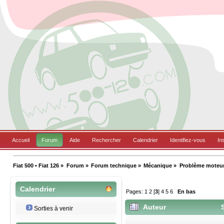
Accueil
Forum
Aide
Rechercher
Calendrier
Identifiez-vous
In
Fiat 500 • Fiat 126
»
Forum
»
Forum technique
»
Mécanique
»
Problème moteur 
Calendrier
Pages:
1
2
[
3
]
4
5
6
En bas
Auteur
S
Sorties à venir