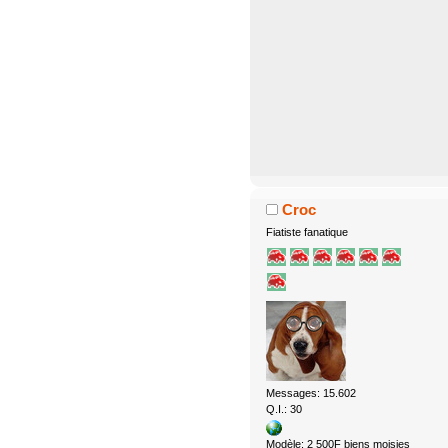
Croc
Fiatiste fanatique
Messages: 15.602
Q.I.: 30
Modèle: 2 500F biens moisies