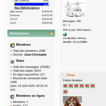
Site Currency:
EUR
112%
Year 2026 Donations
gilles.tarroux
EUR20.00
DrDesoto
EUR15.00
JCC10
EUR10.00
Messages: 268
vinchi
EUR15.00
Q.I.: 1
500 un jour, 500 toujours
Statistiques
Localisation: Annecy
Modèle: 1N 1LOMBA
Membres
Total des membres: 2906
Dernier:
Jean-Christophe
Stats
Total des messages: 225083
Total des sujets: 9524
Croc
En ligne aujourd'hui: 227
Record de connexion total:
Fiatiste fanatique
1396
(sam. 19 avril 2025, 09:35:19
am)
Membres en ligne
Membres: 1
Invités: 222