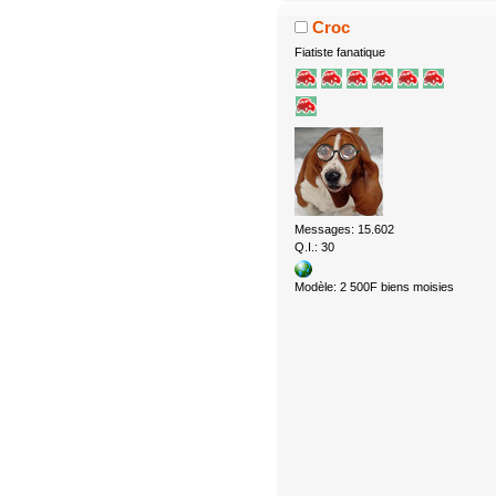
Croc
Fiatiste fanatique
Messages: 15.602
Q.I.: 30
Modèle: 2 500F biens moisies