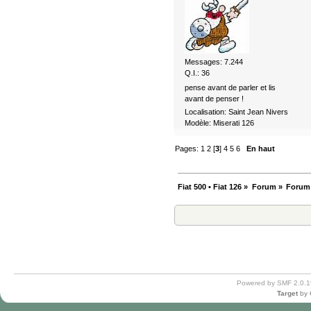
Messages: 7.244
Q.I.: 36
pense avant de parler et lis
avant de penser !
Localisation: Saint Jean Nivers
Modèle: Miserati 126
Pages:
1
2
[
3
]
4
5
6
En haut
Fiat 500 • Fiat 126
»
Forum
»
Forum
Powered by SMF 2.0.1
Target
by