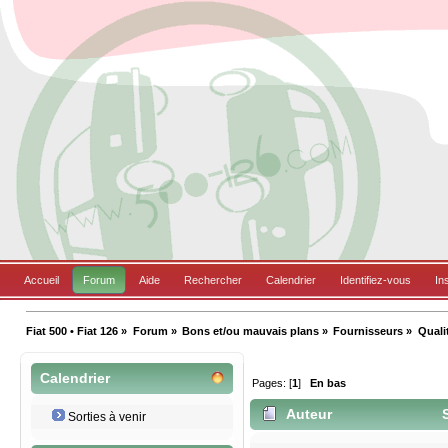
Accueil
Forum
Aide
Rechercher
Calendrier
Identifiez-vous
In
Fiat 500 • Fiat 126
»
Forum
»
Bons et/ou mauvais plans
»
Fournisseurs
»
Quali
Calendrier
Pages: [
1
]
En bas
Auteur
S
Sorties à venir