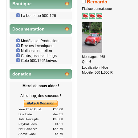
Bernardo
Boutique
Fiatiste connaisseur
La boutique 500-126
Documentation
Modèles et Production
Revues techniques
Notices d'entretien
Clubs, assos et blogs
Messages: 468
Cote 500/126/dérivés
Q.I.: 6
Localisation: Nice
Modèle: 500 L,500 R
donation
Merci de nous aider !
Allez hop, des sousous !
Year 2026 Goal:
€50.00
Due Date:
déc 31
Total Receipts:
€60.00
PayPal Fees:
€4.21
Net Balance:
€55.79
Above Goal:
€5.79