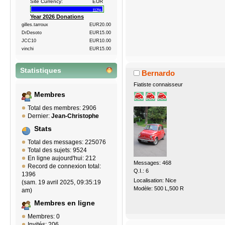
Site Currency:
EUR
112%
Year 2026 Donations
gilles.tarroux
EUR20.00
DrDesoto
EUR15.00
JCC10
EUR10.00
vinchi
EUR15.00
Statistiques
Bernardo
Fiatiste connaisseur
Membres
Total des membres: 2906
Dernier:
Jean-Christophe
Stats
Total des messages: 225076
Total des sujets: 9524
En ligne aujourd'hui: 212
Messages: 468
Record de connexion total:
Q.I.: 6
1396
Localisation: Nice
(sam. 19 avril 2025, 09:35:19
Modèle: 500 L,500 R
am)
Membres en ligne
Membres: 0
Invités: 206