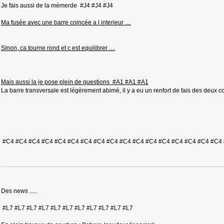
Je fais aussi de la mémerde #J4 #J4 #J4
Ma fusée avec une barre coincée a l interieur ....
Sinon, ca tourne rond et c est equilibrer ....
Mais aussi la je pose plein de questions #A1 #A1 #A1
La barre transversale est légèrement abimé, il y a eu un renfort de fais des deux coté
#C4 #C4 #C4 #C4 #C4 #C4 #C4 #C4 #C4 #C4 #C4 #C4 #C4 #C4 #C4 #C4 #C4 
Des news .....
#L7 #L7 #L7 #L7 #L7 #L7 #L7 #L7 #L7 #L7 #L7