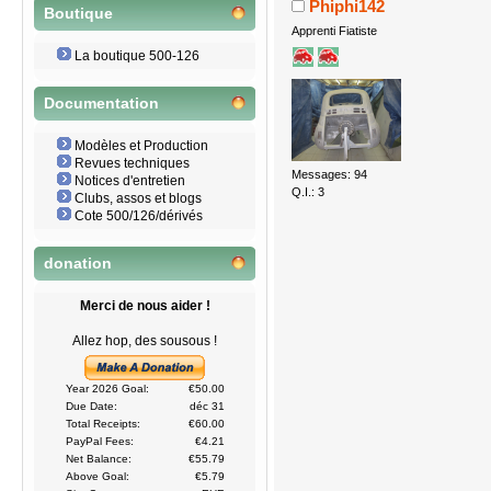
Phiphi142
Boutique
Apprenti Fiatiste
La boutique 500-126
Documentation
Modèles et Production
Revues techniques
Messages: 94
Notices d'entretien
Q.I.: 3
Clubs, assos et blogs
Cote 500/126/dérivés
donation
Merci de nous aider !
Allez hop, des sousous !
Year 2026 Goal:
€50.00
Due Date:
déc 31
Total Receipts:
€60.00
PayPal Fees:
€4.21
Net Balance:
€55.79
Above Goal:
€5.79