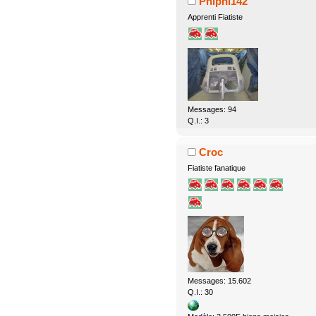
Phiphi142
Apprenti Fiatiste
Messages: 94
Q.I.: 3
Croc
Fiatiste fanatique
Messages: 15.602
Q.I.: 30