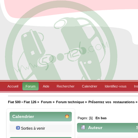
Accueil
Forum
Aide
Rechercher
Calendrier
Identifiez-vous
In
Fiat 500 • Fiat 126
»
Forum
»
Forum technique
»
Présentez vos  restaurations
»
Calendrier
Pages: [
1
]
En bas
Auteur
S
Sorties à venir