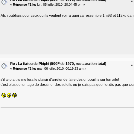
«
Réponse #1 le:
lun. 05 juillet 2010, 20:04:45 pm »
Ah, j oubliais pour ceux qu ils veulent voir a quoi ca ressemble 1m93 et 112kg da
Re : La fiatou de Phiphi (500F de 1970, restauration total)
«
Réponse #2 le:
mar. 06 juillet 2010, 00:19:23 am »
s'il te plait tu me fera le plaisir d'arrêter de faire des gribouillis sur ton aile!
c'est plus de ton age de dessiner des soleils ou je sais pas quoi! et dis pas que c'e