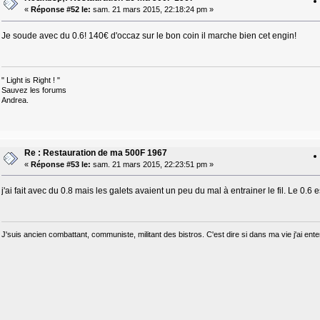
«
Réponse #52 le:
sam. 21 mars 2015, 22:18:24 pm »
Je soude avec du 0.6! 140€ d'occaz sur le bon coin il marche bien cet engin!
" Light is Right ! "
Sauvez les forums
Andrea.
Re : Restauration de ma 500F 1967
«
Réponse #53 le:
sam. 21 mars 2015, 22:23:51 pm »
j'ai fait avec du 0.8 mais les galets avaient un peu du mal à entrainer le fil. Le 0.6 
J'suis ancien combattant, communiste, militant des bistros. C'est dire si dans ma vie j'ai e