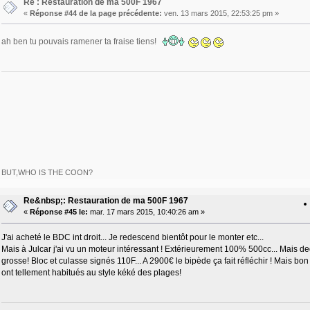
Re : Restauration de ma 500F 1967
«
Réponse #44 de la page précédente:
ven. 13 mars 2015, 22:53:25 pm »
ah ben tu pouvais ramener ta fraise tiens!
BUT,WHO IS THE COON?
Re&nbsp;: Restauration de ma 500F 1967
«
Réponse #45 le:
mar. 17 mars 2015, 10:40:26 am »
J'ai acheté le BDC int droit... Je redescend bientôt pour le monter etc...
Mais à Julcar j'ai vu un moteur intéressant ! Extérieurement 100% 500cc... Mais de
grosse! Bloc et culasse signés 110F... A 2900€ le bipède ça fait réfléchir ! Mais bon
ont tellement habitués au style kéké des plages!