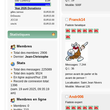
Q.I.: 19
Site Currency:
EUR
Modèle: 500F
112%
Year 2026 Donations
gilles.tarroux
EUR20.00
DrDesoto
EUR15.00
Franck14
JCC10
EUR10.00
vinchi
EUR15.00
Fiatiste fanatique
Statistiques
Membres
Total des membres: 2906
Dernier:
Jean-Christophe
Stats
Messages: 7.244
Q.I.: 36
Total des messages: 225089
Total des sujets: 9524
pense avant de parler et lis
En ligne aujourd'hui: 238
avant de penser !
Record de connexion total:
Localisation: Saint Jean Nivers
1396
Modèle: Miserati 126
(sam. 19 avril 2025, 09:35:19
am)
Andr006
Membres en ligne
Fiatiste expert
Membres: 0
Invités: 210