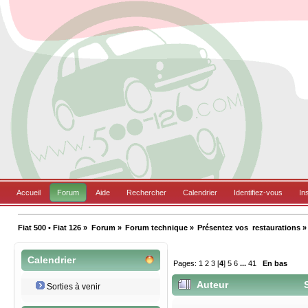
Accueil
Forum
Aide
Rechercher
Calendrier
Identifiez-vous
In
Fiat 500 • Fiat 126
»
Forum
»
Forum technique
»
Présentez vos  restaurations
»
Calendrier
Pages:
1
2
3
[
4
]
5
6
...
41
En bas
Auteur
S
Sorties à venir