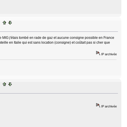
r le MIG j'étais tombé en rade de gaz et aucune consigne possible en France
ille en Italie qui est sans location (consigne) et coûtait pas si cher que
IP archivée
IP archivée