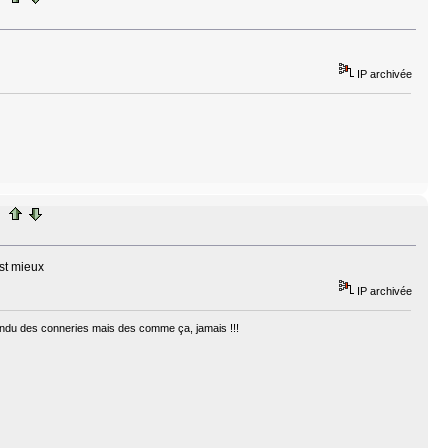
IP archivée
est mieux
IP archivée
ntendu des conneries mais des comme ça, jamais !!!