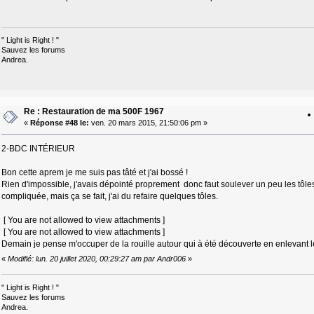
" Light is Right ! "
Sauvez les forums
Andrea.
Re : Restauration de ma 500F 1967
«
Réponse #48 le:
ven. 20 mars 2015, 21:50:06 pm »
2-BDC INTÉRIEUR
Bon cette aprem je me suis pas tâté et j'ai bossé !
Rien d'impossible, j'avais dépointé proprement donc faut soulever un peu les tôles
compliquée, mais ça se fait, j'ai du refaire quelques tôles.
[ You are not allowed to view attachments ]
[ You are not allowed to view attachments ]
Demain je pense m'occuper de la rouille autour qui à été découverte en enlevant le b
«
Modifié: lun. 20 juillet 2020, 00:29:27 am par Andr006
»
" Light is Right ! "
Sauvez les forums
Andrea.