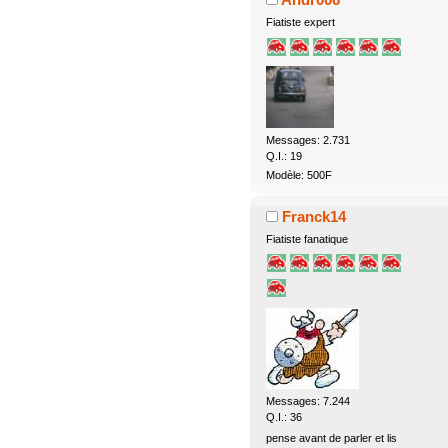
Fiatiste expert
Messages: 2.731
Q.I.: 19
Modèle: 500F
Franck14
Fiatiste fanatique
Messages: 7.244
Q.I.: 36
pense avant de parler et lis