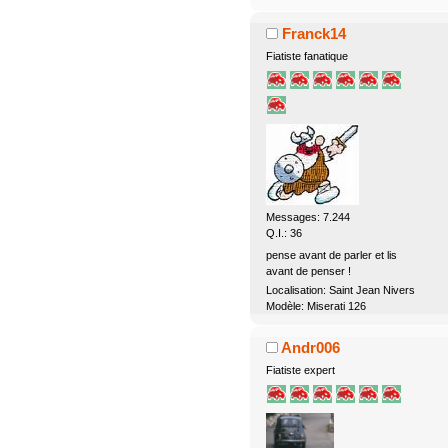
Franck14
Fiatiste fanatique
Messages: 7.244
Q.I.: 36
pense avant de parler et lis
avant de penser !
Localisation: Saint Jean Nivers
Modèle: Miserati 126
Andr006
Fiatiste expert