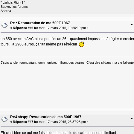
" Light is Right ! "
Sauvez les forums
Andrea.
Re : Restauration de ma 500F 1967
«
Réponse #46 le:
mar. 17 mars 2015, 19:50:19 pm »
un 650 avec un AAC plus sportif et un 26... quasiment impossible à régler correcte
tours... a 2900 euros, ça fait même pas réfléchir
J'suis ancien combattant, communiste, militant des bistros. C'est dire si dans ma vie j'ai e
Re&nbsp;: Restauration de ma 500F 1967
«
Réponse #47 le:
mar. 17 mars 2015, 23:37:28 pm »
Eh c'est bien ce qui me faisait douter la taille du carbu qui serait limitant