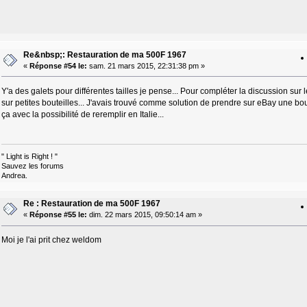
Re&nbsp;: Restauration de ma 500F 1967
«
Réponse #54 le:
sam. 21 mars 2015, 22:31:38 pm »
Y'a des galets pour différentes tailles je pense... Pour compléter la discussion su
sur petites bouteilles... J'avais trouvé comme solution de prendre sur eBay une boute
ça avec la possibilité de reremplir en Italie...
" Light is Right ! "
Sauvez les forums
Andrea.
Re : Restauration de ma 500F 1967
«
Réponse #55 le:
dim. 22 mars 2015, 09:50:14 am »
Moi je l'ai prit chez weldom