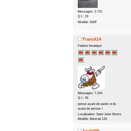
Messages: 2.731
Q.I.: 19
Modèle: 500F
Franck14
Fiatiste fanatique
Messages: 7.244
Q.I.: 36
pense avant de parler et lis
avant de penser !
Localisation: Saint Jean Nivers
Modèle: Miserati 126
Andr006