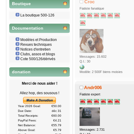
Croc
Boutique
Fiatiste fanatique
La boutique 500-126
Documentation
Modèles et Production
Revues techniques
Notices d'entretien
Clubs, assos et blogs
Messages: 15.602
Cote 500/126/dérivés
Q.I.: 30
donation
Modèle: 2 500F biens moisies
Merci de nous aider !
Andr006
Allez hop, des sousous !
Fiatiste expert
Year 2026 Goal:
€50.00
Due Date:
déc 31
Total Receipts:
€60.00
PayPal Fees:
€4.21
Net Balance:
€55.79
Messages: 2.731
Above Goal:
€5.79