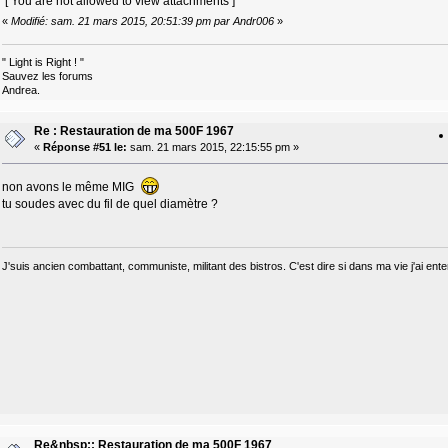
[ You are not allowed to view attachments ]
«
Modifié: sam. 21 mars 2015, 20:51:39 pm par Andr006
»
" Light is Right ! "
Sauvez les forums
Andrea.
Re : Restauration de ma 500F 1967
«
Réponse #51 le:
sam. 21 mars 2015, 22:15:55 pm »
non avons le même MIG
tu soudes avec du fil de quel diamètre ?
J'suis ancien combattant, communiste, militant des bistros. C'est dire si dans ma vie j'ai e
Re&nbsp;: Restauration de ma 500F 1967