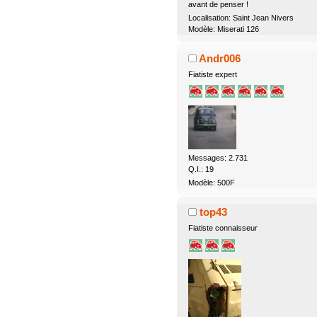
avant de penser !
Localisation: Saint Jean Nivers
Modèle: Miserati 126
Andr006
Fiatiste expert
Messages: 2.731
Q.I.: 19
Modèle: 500F
top43
Fiatiste connaisseur