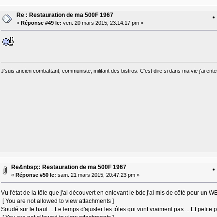
Re : Restauration de ma 500F 1967
«
Réponse #49 le:
ven. 20 mars 2015, 23:14:17 pm »
J'suis ancien combattant, communiste, militant des bistros. C'est dire si dans ma vie j'ai e
Re&nbsp;: Restauration de ma 500F 1967
«
Réponse #50 le:
sam. 21 mars 2015, 20:47:23 pm »
Vu l'état de la tôle que j'ai découvert en enlevant le bdc j'ai mis de côté pour un WE
[ You are not allowed to view attachments ]
Soudé sur le haut ... Le temps d'ajuster les tôles qui vont vraiment pas ... Et peti