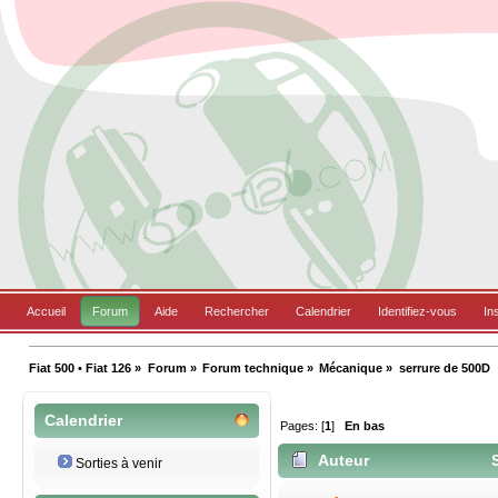
Accueil
Forum
Aide
Rechercher
Calendrier
Identifiez-vous
In
Fiat 500 • Fiat 126
»
Forum
»
Forum technique
»
Mécanique
»
serrure de 500D
Calendrier
Pages: [
1
]
En bas
Auteur
S
Sorties à venir