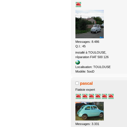
Messages: 8.486
Q.I.: 45
installé à TOULOUSE,
réparation FIAT 500 126
Localisation: TOULOUSE
Modèle: 5ooD
pascal
Fiatiste expert
Messages: 3.331