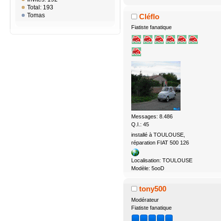
Total: 193
Tomas
Cléflo
Fiatiste fanatique
Messages: 8.486
Q.I.: 45
installé à TOULOUSE,
réparation FIAT 500 126
Localisation: TOULOUSE
Modèle: 5ooD
tony500
Modérateur
Fiatiste fanatique