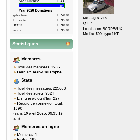
Site Currency:
EUR
112%
Year 2026 Donations
gilles.tarroux
EUR20.00
Messages: 216
DrDesoto
EUR15.00
Q.I.: 3
JCC10
EUR10.00
Localisation: BORDEAUX
vinchi
EUR15.00
Modèle: 500L type 110F
Statistiques
Membres
Total des membres: 2906
Dernier:
Jean-Christophe
Stats
Total des messages: 225083
Total des sujets: 9524
En ligne aujourd'hui: 227
Record de connexion total:
1396
(sam. 19 avril 2025, 09:35:19
am)
Membres en ligne
Membres: 1
Invités: 192