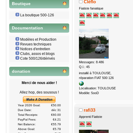
Cléflo
Boutique
Fiatiste fanatique
La boutique 500-126
Documentation
Modèles et Production
Revues techniques
Notices d'entretien
Clubs, assos et blogs
Cote 500/126/dérivés
Messages: 8.486
Q.I.: 45
donation
installé à TOULOUSE,
réparation FIAT 500 126
Merci de nous aider !
Localisation: TOULOUSE
Allez hop, des sousous !
Modèle: 5ooD
Year 2026 Goal:
€50.00
rafi33
Due Date:
déc 31
Total Receipts:
€60.00
Apprenti Fiatiste
PayPal Fees:
€4.21
Net Balance:
€55.79
Above Goal:
€5.79