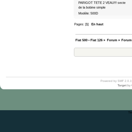
PARIGOT TETE 2 VEAU!!! secte
de la bobine simple
Modèle: 500D
Pages: [
1
]
En haut
Fiat 500 • Fiat 126
»
Forum
»
Forum
Powered by SMF 2.0.1
Target
by
Ti