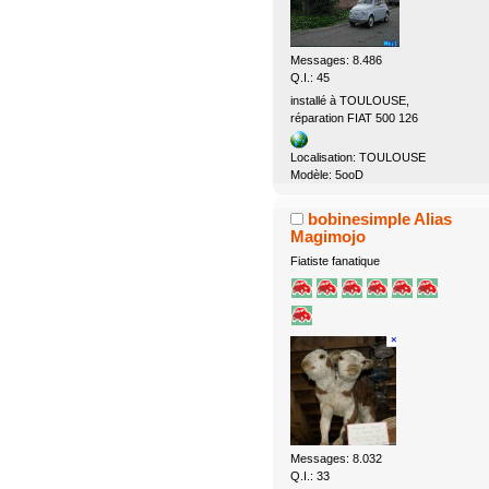
Messages: 8.486
Q.I.: 45
installé à TOULOUSE,
réparation FIAT 500 126
Localisation: TOULOUSE
Modèle: 5ooD
bobinesimple Alias
Magimojo
Fiatiste fanatique
Messages: 8.032
Q.I.: 33