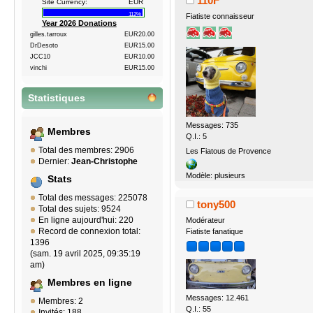
110F
Site Currency:
EUR
112%
Fiatiste connaisseur
Year 2026 Donations
gilles.tarroux
EUR20.00
DrDesoto
EUR15.00
JCC10
EUR10.00
vinchi
EUR15.00
Statistiques
Messages: 735
Membres
Q.I.: 5
Total des membres: 2906
Les Fiatous de Provence
Dernier:
Jean-Christophe
Modèle: plusieurs
Stats
Total des messages: 225078
tony500
Total des sujets: 9524
En ligne aujourd'hui: 220
Modérateur
Record de connexion total:
Fiatiste fanatique
1396
(sam. 19 avril 2025, 09:35:19
am)
Membres en ligne
Messages: 12.461
Membres: 2
Q.I.: 55
Invités: 188