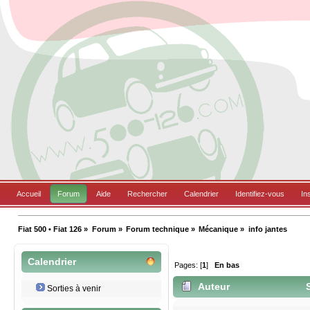
Accueil
Forum
Aide
Rechercher
Calendrier
Identifiez-vous
In
Fiat 500 • Fiat 126
»
Forum
»
Forum technique
»
Mécanique
»
info jantes
Calendrier
Pages: [
1
]
En bas
Auteur
S
Sorties à venir