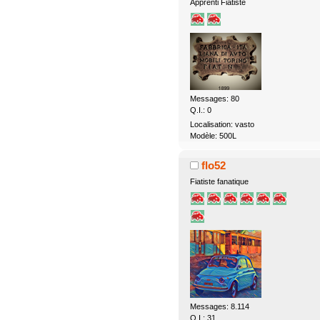
Apprenti Fiatiste
Messages: 80
Q.I.: 0
Localisation: vasto
Modèle: 500L
flo52
Fiatiste fanatique
Messages: 8.114
Q.I.: 31