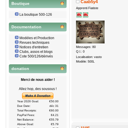
Caab5y4
Boutique
Apprenti Fiatiste
La boutique 500-126
Documentation
Modèles et Production
Revues techniques
Messages: 80
Notices d'entretien
Q.I.: 0
Clubs, assos et blogs
Cote 500/126/dérivés
Localisation: vasto
Modèle: 500L
donation
Merci de nous aider !
Allez hop, des sousous !
Year 2026 Goal:
€50.00
Due Date:
déc 31
Total Receipts:
€60.00
PayPal Fees:
€4.21
Net Balance:
€55.79
Above Goal:
€5.79