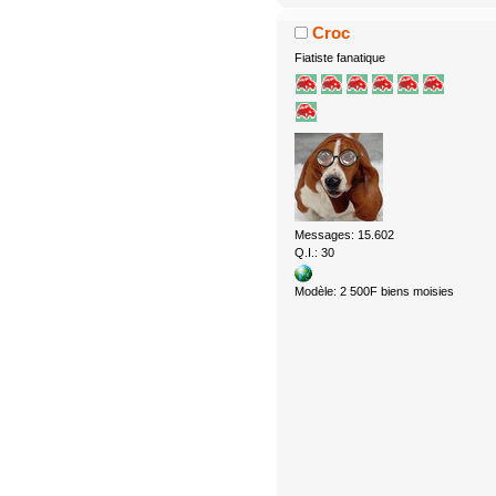
Croc
Fiatiste fanatique
Messages: 15.602
Q.I.: 30
Modèle: 2 500F biens moisies