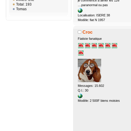
je commence à aimer les 126
Total: 193
....paranormal ou pas
Tomas
Localisation: ISERE 38
Modèle: fiat N 1957
Croc
Fiatiste fanatique
Messages: 15.602
Q.I.: 30
Modèle: 2 500F biens moisies