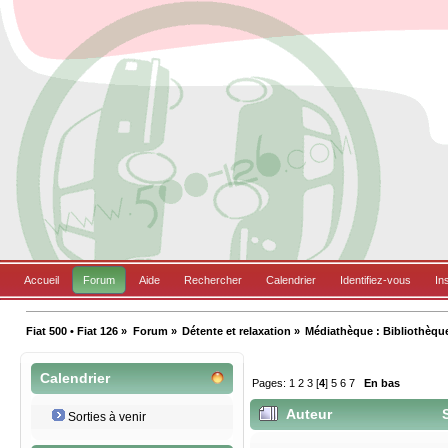
Accueil
Forum
Aide
Rechercher
Calendrier
Identifiez-vous
In
Fiat 500 • Fiat 126
»
Forum
»
Détente et relaxation
»
Médiathèque : Bibliothèqu
Calendrier
Pages:
1
2
3
[
4
]
5
6
7
En bas
Auteur
S
Sorties à venir