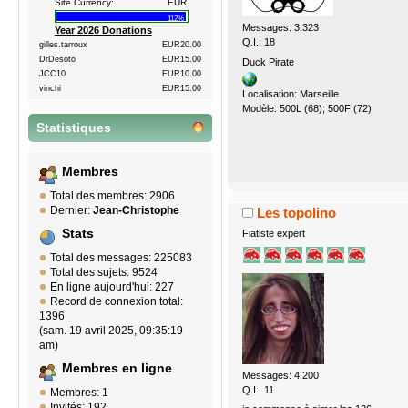
Site Currency:
EUR
112%
Messages: 3.323
Year 2026 Donations
Q.I.: 18
gilles.tarroux
EUR20.00
DrDesoto
EUR15.00
Duck Pirate
JCC10
EUR10.00
vinchi
EUR15.00
Localisation: Marseille
Modèle: 500L (68); 500F (72)
Statistiques
Membres
Total des membres: 2906
Dernier:
Jean-Christophe
Les topolino
Stats
Fiatiste expert
Total des messages: 225083
Total des sujets: 9524
En ligne aujourd'hui: 227
Record de connexion total:
1396
(sam. 19 avril 2025, 09:35:19
am)
Membres en ligne
Messages: 4.200
Q.I.: 11
Membres: 1
Invités: 192