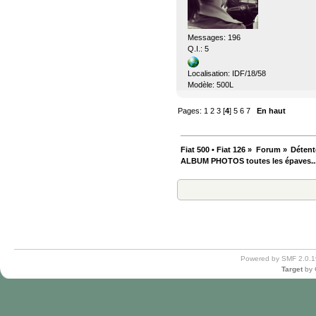
Messages: 196
Q.I.: 5
Localisation: IDF/18/58
Modèle: 500L
Pages:
1
2
3
[
4
]
5
6
7
En haut
Fiat 500 • Fiat 126
»
Forum
»
Détent
ALBUM PHOTOS toutes les épaves..
Powered by SMF 2.0.1
Target
by