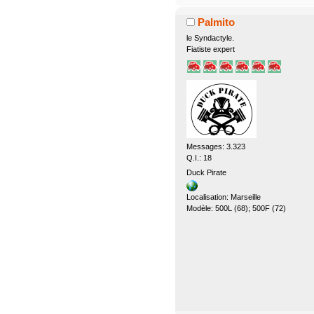
Palmito
le Syndactyle.
Fiatiste expert
Messages: 3.323
Q.I.: 18
Duck Pirate
Localisation: Marseille
Modèle: 500L (68); 500F (72)