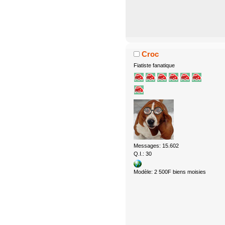
Croc
Fiatiste fanatique
Messages: 15.602
Q.I.: 30
Modèle: 2 500F biens moisies