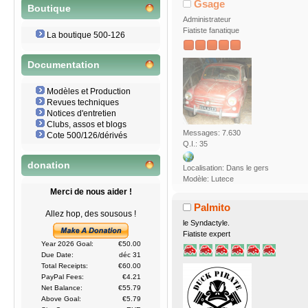
Gsage
Boutique
Administrateur
Fiatiste fanatique
La boutique 500-126
Documentation
Modèles et Production
Revues techniques
Notices d'entretien
Clubs, assos et blogs
Messages: 7.630
Cote 500/126/dérivés
Q.I.: 35
donation
Localisation: Dans le gers
Modèle: Lutece
Merci de nous aider !
Palmito
Allez hop, des sousous !
le Syndactyle.
Fiatiste expert
Year 2026 Goal:
€50.00
Due Date:
déc 31
Total Receipts:
€60.00
PayPal Fees:
€4.21
Net Balance:
€55.79
Above Goal:
€5.79