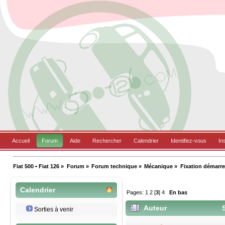
Accueil
Forum
Aide
Rechercher
Calendrier
Identifiez-vous
In
Fiat 500 • Fiat 126
»
Forum
»
Forum technique
»
Mécanique
»
Fixation démarre
Calendrier
Pages:
1
2
[
3
]
4
En bas
Auteur
S
Sorties à venir