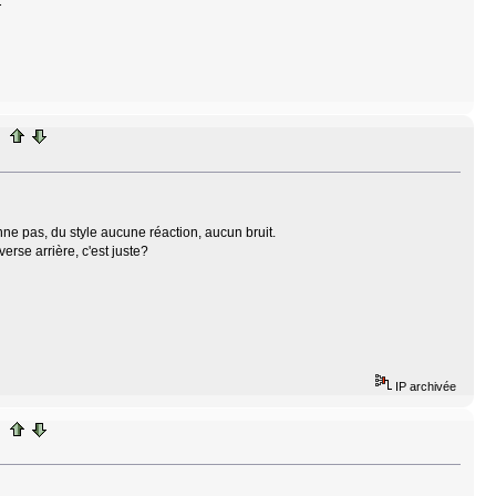
.
ionne pas, du style aucune réaction, aucun bruit.
verse arrière, c'est juste?
IP archivée