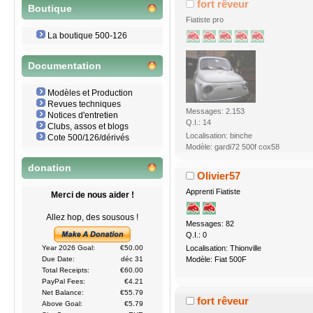
fort rêveur
Boutique
Fiatiste pro
La boutique 500-126
Documentation
Modèles et Production
Revues techniques
Messages: 2.153
Notices d'entretien
Q.I.: 14
Clubs, assos et blogs
Localisation: binche
Cote 500/126/dérivés
Modèle: gardi72 500f cox58
donation
Olivier57
Apprenti Fiatiste
Merci de nous aider !
Allez hop, des sousous !
Messages: 82
Q.I.: 0
Localisation: Thionville
Year 2026 Goal:
€50.00
Modèle: Fiat 500F
Due Date:
déc 31
Total Receipts:
€60.00
PayPal Fees:
€4.21
Net Balance:
€55.79
fort rêveur
Above Goal:
€5.79