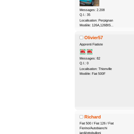
Messages: 2.208
Q.I.: 35
Localisation: Perpignan
Modèle: 126A,126BIS...
Olivier57
Apprenti Fiatiste
Messages: 82
Q.I.: 0
Localisation: Thionville
Modèle: Fiat 500F
Richard
Fiat 500 / Fiat 126 / Fiat
Fiorino/Autobianchi
jardi/ottobulloni