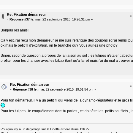
Re: Fixation démarreur
«
Réponse #37 le:
mar. 22 septembre 2015, 19:26:31 pm »
Bonjour les amis!
Ca y est, j'ai reçu mon démarreur, je me suis refariqué des goujons et j'ai remis tou
ok mais le petit fil d'excitation, on le branche où? Vous auriez une photo?
Sinon, seconde question a propos de la liaison au sol : les tulipes n'étaient absolu
profiter pour les changer avec les bibax (tant qu'à faire) mais j'ai du mal à trouver
Re: Fixation démarreur
«
Réponse #38 le:
mar. 22 septembre 2015, 19:51:54 pm »
Pour ton démarreur, il y a un petit fil qui viens de la dynamo-régulateur et le gros f
Pour tes tulipes , le craquèlement dont tu parles , ce doit être les petits soufflets , 
Pourquoi il y a un dégivrage sur la lunette arrière d'une 126 ??