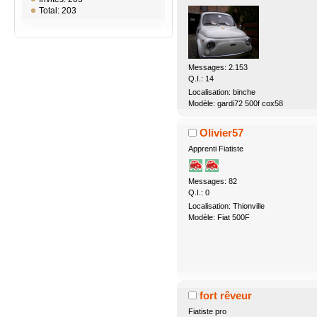
Total: 203
Messages: 2.153
Q.I.: 14
Localisation: binche
Modèle: gardi72 500f cox58
Olivier57
Apprenti Fiatiste
Messages: 82
Q.I.: 0
Localisation: Thionville
Modèle: Fiat 500F
fort rêveur
Fiatiste pro