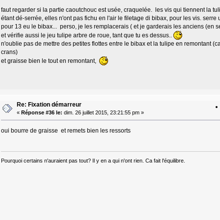
faut regarder si la partie caoutchouc est usée, craquelée. les vis qui tiennent la tu
étant dé-serrée, elles n'ont pas fichu en l'air le filetage di bibax, pour les vis. ser
pour 13 eu le bibax... perso, je les remplacerais ( et je garderais les anciens (en s
et vérifie aussi le jeu tulipe arbre de roue, tant que tu es dessus..
n'oublie pas de mettre des petites flottes entre le bibax et la tulipe en remontant (c
crans)
et graisse bien le tout en remontant,
Re: Fixation démarreur
«
Réponse #36 le:
dim. 26 juillet 2015, 23:21:55 pm »
oui bourre de graisse et remets bien les ressorts
Pourquoi certains n'auraient pas tout? Il y en a qui n'ont rien. Ca fait l'équilibre.