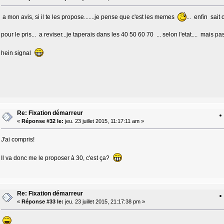
a mon avis, si il te les propose.......je pense que c'est les memes
... enfin sait
pour le pris... a reviser...je taperais dans les 40 50 60 70 ... selon l'etat.... mais 
hein signal
Re: Fixation démarreur
«
Réponse #32 le:
jeu. 23 juillet 2015, 11:17:11 am »
J'ai compris!
Il va donc me le proposer à 30, c'est ça?
Re: Fixation démarreur
«
Réponse #33 le:
jeu. 23 juillet 2015, 21:17:38 pm »