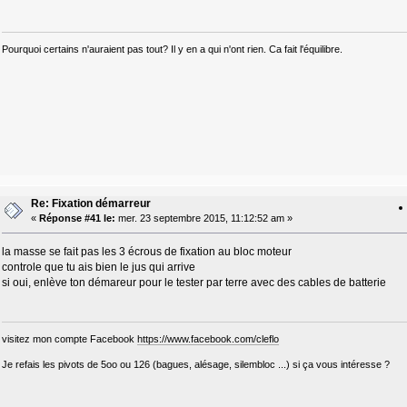
Pourquoi certains n'auraient pas tout? Il y en a qui n'ont rien. Ca fait l'équilibre.
Re: Fixation démarreur
«
Réponse #41 le:
mer. 23 septembre 2015, 11:12:52 am »
la masse se fait pas les 3 écrous de fixation au bloc moteur
controle que tu ais bien le jus qui arrive
si oui, enlève ton démareur pour le tester par terre avec des cables de batterie
visitez mon compte Facebook
https://www.facebook.com/cleflo
Je refais les pivots de 5oo ou 126 (bagues, alésage, silembloc ...) si ça vous intéresse ?