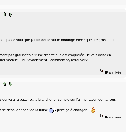
t en place sauf que j'ai un doute sur le montage électrique: Le gros + est
ment pas graissées et l'une d'entre elle est craquelée. Je vais donc en
 quel modèle il faut exactement... comment s'y retrouver?
IP archivée
ils qui va à la batterie... à brancher ensemble sur l'alimentation démarreur.
ils se désolidarisent de la tulipe
juste ça à changer...
IP archivée