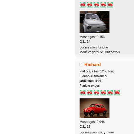
Messages: 2.153
Q.I.: 14
Localisation: binche
Modèle: gardi72 500f cox58
Richard
Fiat 500 / Fiat 126 / Fiat
Fiorino/Autobianchi
jardi/ottobulloni
Fiatiste expert
Messages: 2.946
Q.I.: 18
Localisation: mitry mory