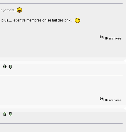
 on jamais..
pas plus.... et entre membres on se fait des prix..
IP archivée
IP archivée