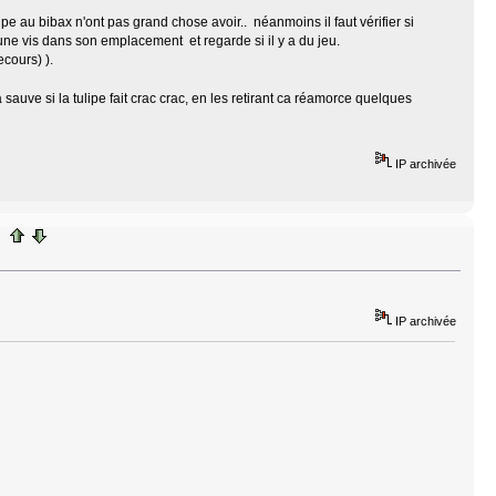
lipe au bibax n'ont pas grand chose avoir.. néanmoins il faut vérifier si
re une vis dans son emplacement et regarde si il y a du jeu.
ecours) ).
a sauve si la tulipe fait crac crac, en les retirant ca réamorce quelques
IP archivée
IP archivée