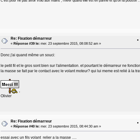
C'est pour ne pas avoir froid aux mains , l'hiver quand elle est en panne et qu'on la pousse ..
Re: Fixation démarreur
«
Réponse #39 le:
mer. 23 septembre 2015, 08:08:52 am »
Donc j'ai quand même un souci:
le petit fil et le gros sont bien sur l'alimentation. et pourtant le démarreur ne fonct
la masse se fait par le contact avec le volant moteur? qui lui meme est relié à la tra
,
Olivier
Re: Fixation démarreur
«
Réponse #40 le:
mer. 23 septembre 2015, 08:44:30 am »
essai avec un fils volant relier a la masse .....