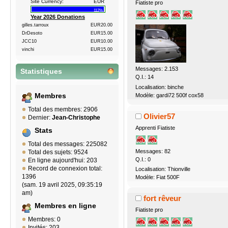
Site Currency:
EUR
Fiatiste pro
112%
Year 2026 Donations
gilles.tarroux
EUR20.00
DrDesoto
EUR15.00
JCC10
EUR10.00
vinchi
EUR15.00
Messages: 2.153
Statistiques
Q.I.: 14
Localisation: binche
Modèle: gardi72 500f cox58
Membres
Total des membres: 2906
Olivier57
Dernier:
Jean-Christophe
Apprenti Fiatiste
Stats
Total des messages: 225082
Messages: 82
Total des sujets: 9524
Q.I.: 0
En ligne aujourd'hui: 203
Record de connexion total:
Localisation: Thionville
1396
Modèle: Fiat 500F
(sam. 19 avril 2025, 09:35:19
am)
fort rêveur
Membres en ligne
Fiatiste pro
Membres: 0
Invités: 203