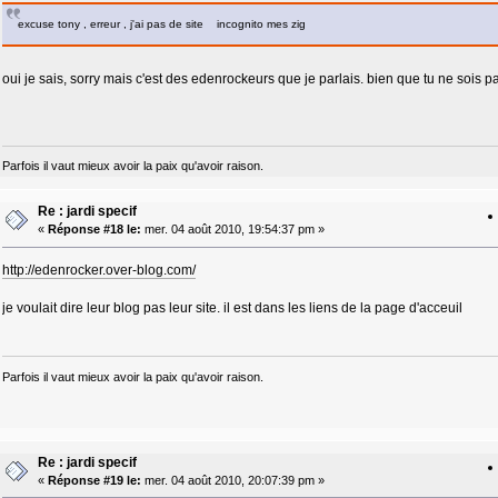
excuse tony , erreur , j'ai pas de site incognito mes zig
oui je sais, sorry mais c'est des edenrockeurs que je parlais. bien que tu ne soi
Parfois il vaut mieux avoir la paix qu'avoir raison.
Re : jardi specif
«
Réponse #18 le:
mer. 04 août 2010, 19:54:37 pm »
http://edenrocker.over-blog.com/
je voulait dire leur blog pas leur site. il est dans les liens de la page d'acceuil
Parfois il vaut mieux avoir la paix qu'avoir raison.
Re : jardi specif
«
Réponse #19 le:
mer. 04 août 2010, 20:07:39 pm »