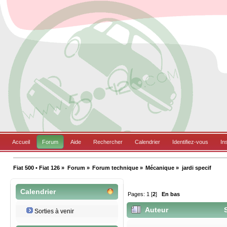
Accueil
Forum
Aide
Rechercher
Calendrier
Identifiez-vous
In
Fiat 500 • Fiat 126
»
Forum
»
Forum technique
»
Mécanique
»
jardi specif
Calendrier
Pages:
1
[
2
]
En bas
Auteur
S
Sorties à venir