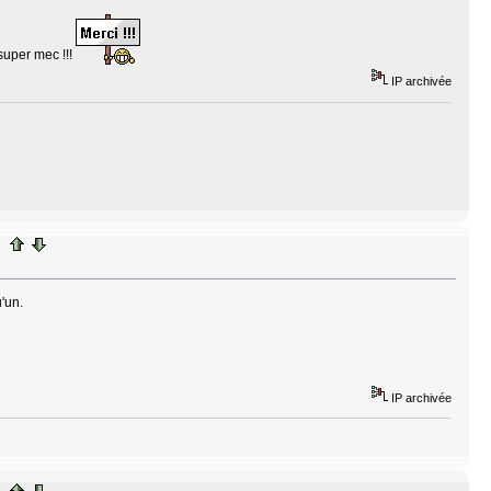
 super mec !!!
IP archivée
'un.
IP archivée