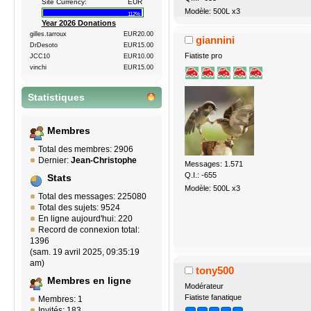
Site Currency:
EUR
Modèle: 500L x3
112%
Year 2026 Donations
gilles.tarroux
EUR20.00
giannini
DrDesoto
EUR15.00
Fiatiste pro
JCC10
EUR10.00
vinchi
EUR15.00
Statistiques
Membres
Total des membres: 2906
Dernier:
Jean-Christophe
Messages: 1.571
Q.I.: -655
Stats
Modèle: 500L x3
Total des messages: 225080
Total des sujets: 9524
En ligne aujourd'hui: 220
Record de connexion total:
1396
(sam. 19 avril 2025, 09:35:19
am)
tony500
Membres en ligne
Modérateur
Fiatiste fanatique
Membres: 1
Invités: 183