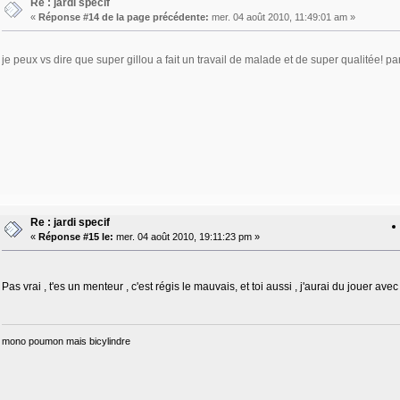
Re : jardi specif
«
Réponse #14 de la page précédente:
mer. 04 août 2010, 11:49:01 am »
je peux vs dire que super gillou a fait un travail de malade et de super qualitée! p
Re : jardi specif
«
Réponse #15 le:
mer. 04 août 2010, 19:11:23 pm »
Pas vrai , t'es un menteur , c'est régis le mauvais, et toi aussi , j'aurai du jouer ave
mono poumon mais bicylindre