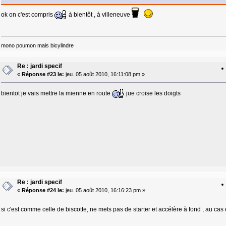
ok on c'est compris
à bientôt , à villeneuve
mono poumon mais bicylindre
Re : jardi specif
«
Réponse #23 le:
jeu. 05 août 2010, 16:11:08 pm »
bientot je vais mettre la mienne en route
jue croise les doigts
Re : jardi specif
«
Réponse #24 le:
jeu. 05 août 2010, 16:16:23 pm »
si c'est comme celle de biscotte, ne mets pas de starter et accélère à fond , au ca