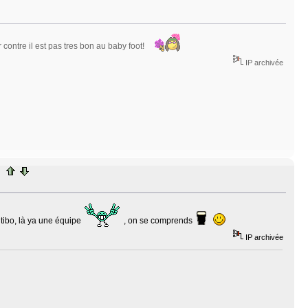
ar contre il est pas tres bon au baby foot!
IP archivée
c tibo, là ya une équipe
, on se comprends
IP archivée