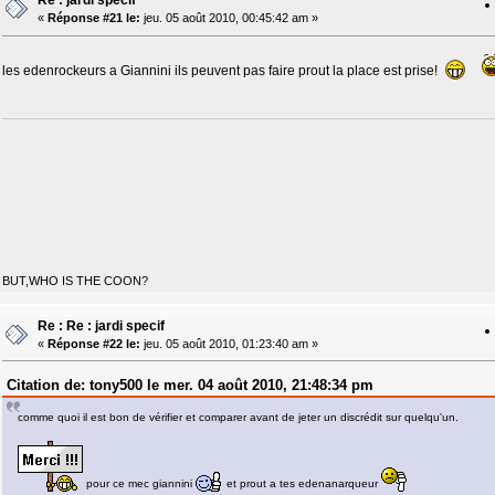
Re : jardi specif
«
Réponse #21 le:
jeu. 05 août 2010, 00:45:42 am »
les edenrockeurs a Giannini ils peuvent pas faire prout la place est prise!
BUT,WHO IS THE COON?
Re : Re : jardi specif
«
Réponse #22 le:
jeu. 05 août 2010, 01:23:40 am »
Citation de: tony500 le mer. 04 août 2010, 21:48:34 pm
comme quoi il est bon de vérifier et comparer avant de jeter un discrédit sur quelqu'un.
pour ce mec giannini
et prout a tes edenanarqueur