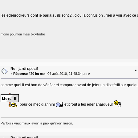
les edenrockeurs dont je parlais , ils sont 2 , d'ou la confusion , rien à voir avec ce
mono poumon mais bicylindre
Re : jardi specif
«
Réponse #20 le:
mer. 04 août 2010, 21:48:34 pm »
comme quoi il est bon de vérifier et comparer avant de jeter un discrédit sur quelqu
pour ce mec giannini
et prout a tes edenanarqueur
Parfois il vaut mieux avoir la paix qu'avoir raison.