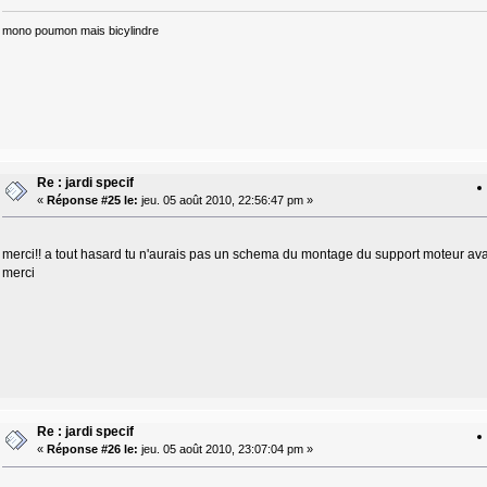
mono poumon mais bicylindre
Re : jardi specif
«
Réponse #25 le:
jeu. 05 août 2010, 22:56:47 pm »
merci!! a tout hasard tu n'aurais pas un schema du montage du support moteur avan
merci
Re : jardi specif
«
Réponse #26 le:
jeu. 05 août 2010, 23:07:04 pm »