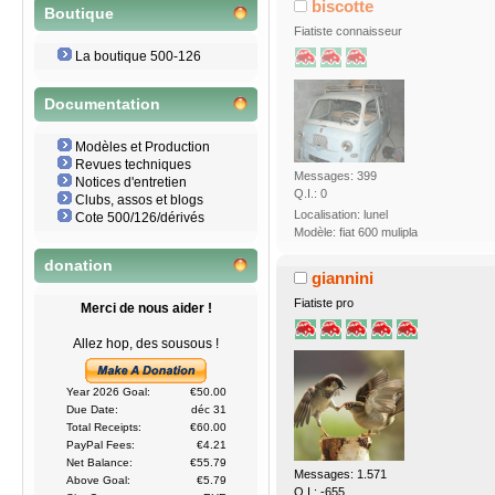
biscotte
Boutique
Fiatiste connaisseur
La boutique 500-126
Documentation
Modèles et Production
Revues techniques
Messages: 399
Notices d'entretien
Q.I.: 0
Clubs, assos et blogs
Localisation: lunel
Cote 500/126/dérivés
Modèle: fiat 600 mulipla
donation
giannini
Fiatiste pro
Merci de nous aider !
Allez hop, des sousous !
Year 2026 Goal:
€50.00
Due Date:
déc 31
Total Receipts:
€60.00
PayPal Fees:
€4.21
Net Balance:
€55.79
Messages: 1.571
Above Goal:
€5.79
Q.I.: -655