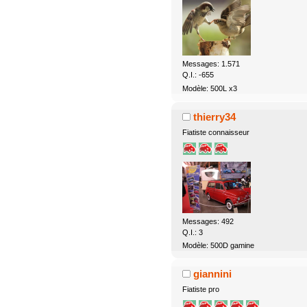
Messages: 1.571
Q.I.: -655
Modèle: 500L x3
thierry34
Fiatiste connaisseur
Messages: 492
Q.I.: 3
Modèle: 500D gamine
giannini
Fiatiste pro