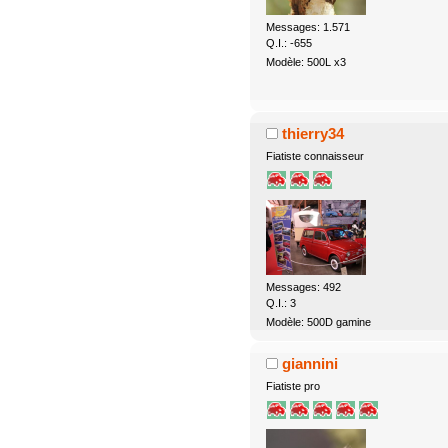
Messages: 1.571
Q.I.: -655
Modèle: 500L x3
thierry34
Fiatiste connaisseur
Messages: 492
Q.I.: 3
Modèle: 500D gamine
giannini
Fiatiste pro