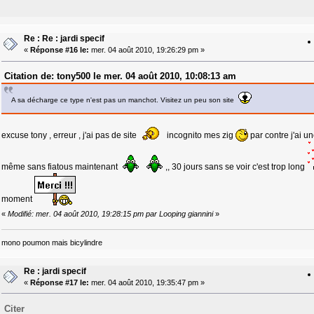
Re : Re : jardi specif
«
Réponse #16 le:
mer. 04 août 2010, 19:26:29 pm »
Citation de: tony500 le mer. 04 août 2010, 10:08:13 am
A sa décharge ce type n'est pas un manchot. Visitez un peu son site
excuse tony , erreur , j'ai pas de site
incognito mes zig
par contre j'ai u
même sans fiatous maintenant
,, 30 jours sans se voir c'est trop long
moment
«
Modifié: mer. 04 août 2010, 19:28:15 pm par Looping giannini
»
mono poumon mais bicylindre
Re : jardi specif
«
Réponse #17 le:
mer. 04 août 2010, 19:35:47 pm »
Citer