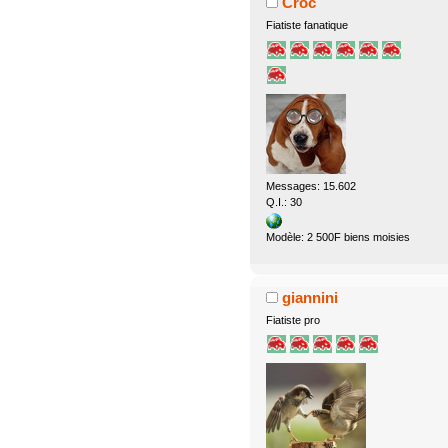
Croc
Fiatiste fanatique
Messages: 15.602
Q.I.: 30
Modèle: 2 500F biens moisies
giannini
Fiatiste pro