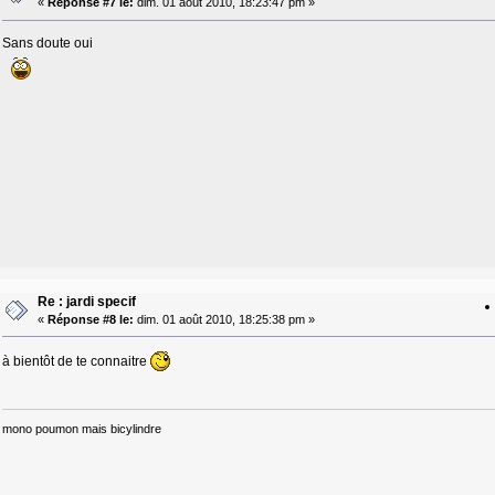
«
Réponse #7 le:
dim. 01 août 2010, 18:23:47 pm »
Sans doute oui
Re : jardi specif
«
Réponse #8 le:
dim. 01 août 2010, 18:25:38 pm »
à bientôt de te connaitre
mono poumon mais bicylindre