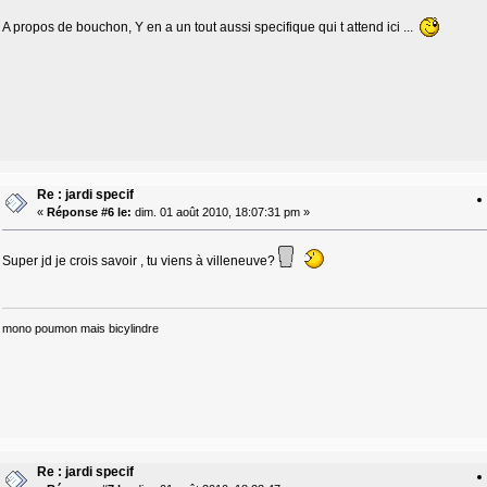
A propos de bouchon, Y en a un tout aussi specifique qui t attend ici ...
Re : jardi specif
«
Réponse #6 le:
dim. 01 août 2010, 18:07:31 pm »
Super jd je crois savoir , tu viens à villeneuve?
mono poumon mais bicylindre
Re : jardi specif