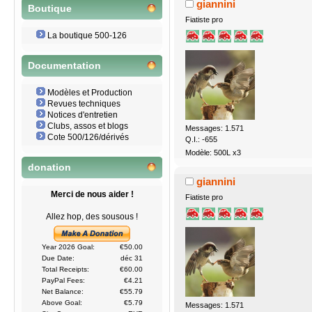
giannini
Boutique
Fiatiste pro
La boutique 500-126
Documentation
Modèles et Production
Revues techniques
Notices d'entretien
Clubs, assos et blogs
Messages: 1.571
Cote 500/126/dérivés
Q.I.: -655
Modèle: 500L x3
donation
giannini
Merci de nous aider !
Fiatiste pro
Allez hop, des sousous !
Year 2026 Goal:
€50.00
Due Date:
déc 31
Total Receipts:
€60.00
PayPal Fees:
€4.21
Net Balance:
€55.79
Above Goal:
€5.79
Messages: 1.571