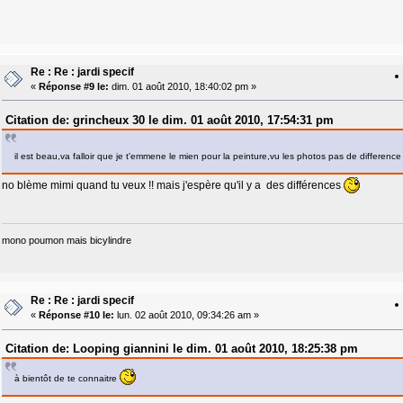
Re : Re : jardi specif
«
Réponse #9 le:
dim. 01 août 2010, 18:40:02 pm »
Citation de: grincheux 30 le dim. 01 août 2010, 17:54:31 pm
il est beau,va falloir que je t'emmene le mien pour la peinture,vu les photos pas de differen
no blème mimi quand tu veux !! mais j'espère qu'il y a des différences
mono poumon mais bicylindre
Re : Re : jardi specif
«
Réponse #10 le:
lun. 02 août 2010, 09:34:26 am »
Citation de: Looping giannini le dim. 01 août 2010, 18:25:38 pm
à bientôt de te connaitre