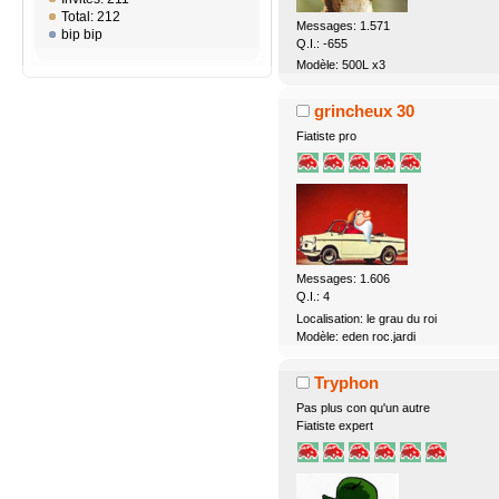
Total: 212
Messages: 1.571
bip bip
Q.I.: -655
Modèle: 500L x3
grincheux 30
Fiatiste pro
Messages: 1.606
Q.I.: 4
Localisation: le grau du roi
Modèle: eden roc.jardi
Tryphon
Pas plus con qu'un autre
Fiatiste expert