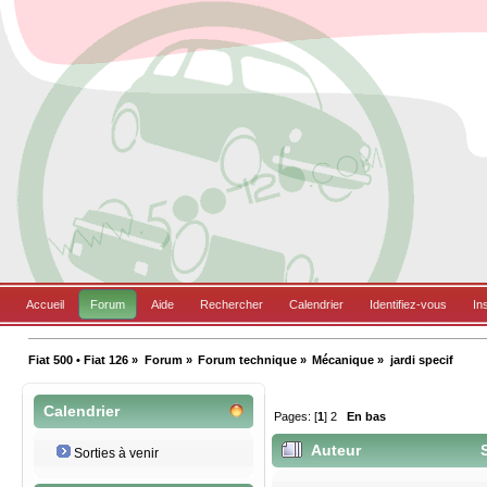
Accueil
Forum
Aide
Rechercher
Calendrier
Identifiez-vous
In
Fiat 500 • Fiat 126
»
Forum
»
Forum technique
»
Mécanique
»
jardi specif
Calendrier
Pages: [
1
]
2
En bas
Auteur
S
Sorties à venir