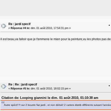
Re : jardi specif
«
Réponse #4 le:
dim. 01 août 2010, 17:54:31 pm »
il est beau,va falloir que je t'emmene le mien pour la peinture,vu les photos pas d
Re : Re : jardi specif
«
Réponse #5 le:
dim. 01 août 2010, 18:02:15 pm »
Citation de: Looping giannini le dim. 01 août 2010, 01:10:38 am
Autre spécif !!! sur 2 bourrin fiat jardi , et non dérivé! 2 carters distrib différents suivant l'a