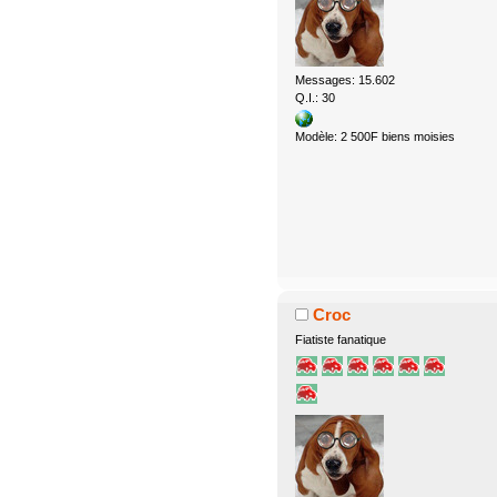
Messages: 15.602
Q.I.: 30
Modèle: 2 500F biens moisies
Croc
Fiatiste fanatique