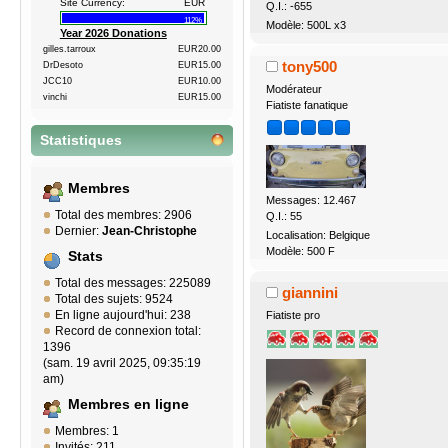
Site Currency:
EUR
Q.I.: -655
112%
Modèle: 500L x3
Year 2026 Donations
gilles.tarroux
EUR20.00
tony500
DrDesoto
EUR15.00
JCC10
EUR10.00
Modérateur
vinchi
EUR15.00
Fiatiste fanatique
Statistiques
Membres
Messages: 12.467
Total des membres: 2906
Q.I.: 55
Dernier:
Jean-Christophe
Localisation: Belgique
Modèle: 500 F
Stats
Total des messages: 225089
giannini
Total des sujets: 9524
En ligne aujourd'hui: 238
Fiatiste pro
Record de connexion total:
1396
(sam. 19 avril 2025, 09:35:19
am)
Membres en ligne
Membres: 1
Invités: 211