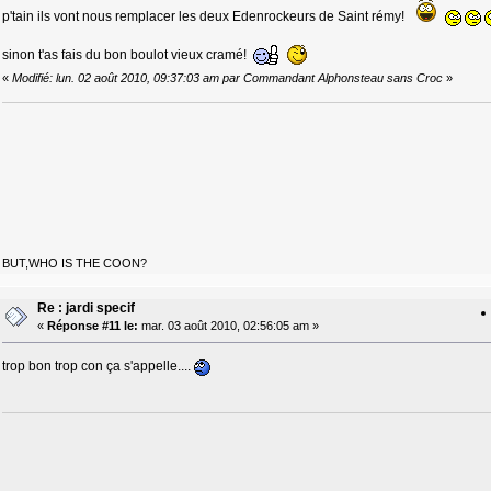
p'tain ils vont nous remplacer les deux Edenrockeurs de Saint rémy!
sinon t'as fais du bon boulot vieux cramé!
«
Modifié: lun. 02 août 2010, 09:37:03 am par Commandant Alphonsteau sans Croc
»
BUT,WHO IS THE COON?
Re : jardi specif
«
Réponse #11 le:
mar. 03 août 2010, 02:56:05 am »
trop bon trop con ça s'appelle....