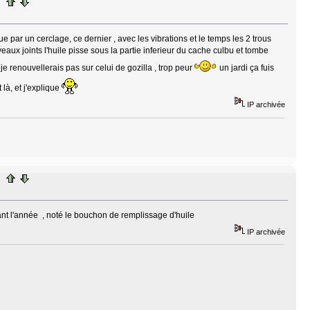
ue par un cerclage, ce dernier , avec les vibrations et le temps les 2 trous
veaux joints l'huile pisse sous la partie inferieur du cache culbu et tombe
e renouvellerais pas sur celui de gozilla , trop peur
un jardi ça fuis
là, et j'explique
IP archivée
suivant l'année , noté le bouchon de remplissage d'huile
IP archivée