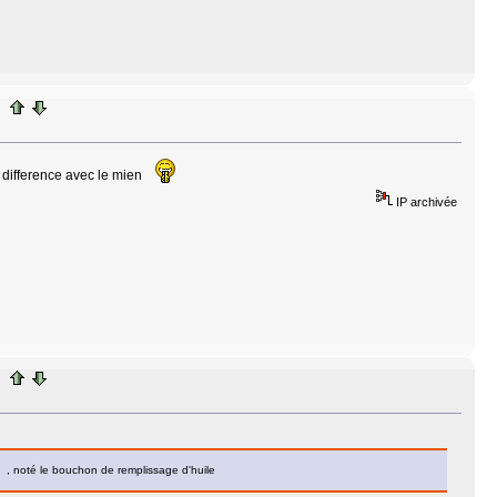
e difference avec le mien
IP archivée
nnée , noté le bouchon de remplissage d'huile