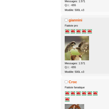
Messages: 1.571
Q.I.: -655
Modèle: 500L x3
giannini
Fiatiste pro
Messages: 1.571
Q.I.: -655
Modèle: 500L x3
Croc
Fiatiste fanatique