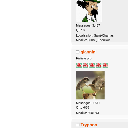
Messages: 3.437
Q.I.: 8
Localisation: Saint-Chamas
Modèle: 500N , EdenRoc
giannini
Fiatiste pro
Messages: 1.571
Q.I.: -655
Modèle: 500L x3
Tryphon