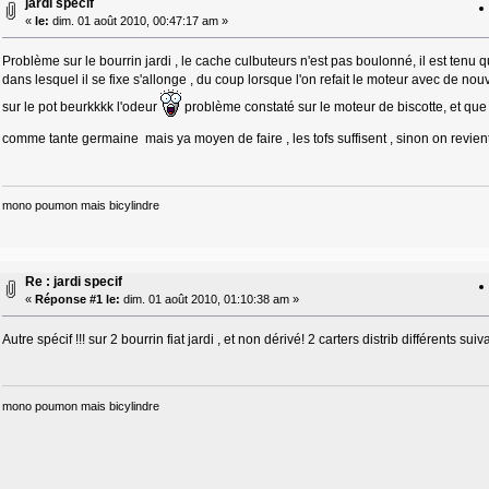
jardi specif
«
le:
dim. 01 août 2010, 00:47:17 am »
Problème sur le bourrin jardi , le cache culbuteurs n'est pas boulonné, il est tenu q
dans lesquel il se fixe s'allonge , du coup lorsque l'on refait le moteur avec de nou
sur le pot beurkkkk l'odeur
problème constaté sur le moteur de biscotte, et que j
comme tante germaine mais ya moyen de faire , les tofs suffisent , sinon on revient 
mono poumon mais bicylindre
Re : jardi specif
«
Réponse #1 le:
dim. 01 août 2010, 01:10:38 am »
Autre spécif !!! sur 2 bourrin fiat jardi , et non dérivé! 2 carters distrib différents 
mono poumon mais bicylindre