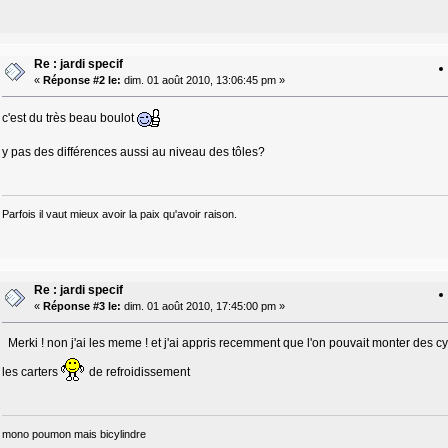
Re : jardi specif
«
Réponse #2 le:
dim. 01 août 2010, 13:06:45 pm »
c'est du très beau boulot
y pas des différences aussi au niveau des tôles?
Parfois il vaut mieux avoir la paix qu'avoir raison.
Re : jardi specif
«
Réponse #3 le:
dim. 01 août 2010, 17:45:00 pm »
Merki ! non j'ai les meme ! et j'ai appris recemment que l'on pouvait monter des cyli
les carters
de refroidissement
mono poumon mais bicylindre