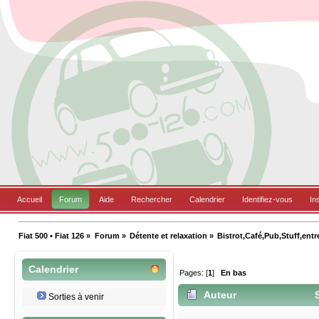
Accueil
Forum
Aide
Rechercher
Calendrier
Identifiez-vous
In
Fiat 500 • Fiat 126
»
Forum
»
Détente et relaxation
»
Bistrot,Café,Pub,Stuff,entr
Calendrier
Pages: [
1
]
En bas
Auteur
S
Sorties à venir