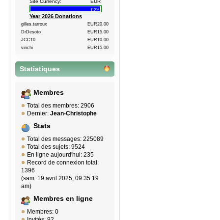
Site Currency:
EUR
112%
Year 2026 Donations
gilles.tarroux
EUR20.00
DrDesoto
EUR15.00
JCC10
EUR10.00
vinchi
EUR15.00
Statistiques
Membres
Total des membres: 2906
Dernier:
Jean-Christophe
Stats
Total des messages: 225089
Total des sujets: 9524
En ligne aujourd'hui: 235
Record de connexion total:
1396
(sam. 19 avril 2025, 09:35:19
am)
Membres en ligne
Membres: 0
Invités: 92