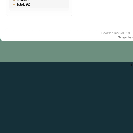
Total: 92
Powered by SMF 2.0.1
Target
by
Ti