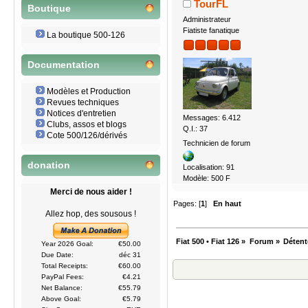
TourFL
Boutique
Administrateur
Fiatiste fanatique
La boutique 500-126
Documentation
Modèles et Production
Revues techniques
Notices d'entretien
Messages: 6.412
Clubs, assos et blogs
Q.I.: 37
Cote 500/126/dérivés
Technicien de forum
donation
Localisation: 91
Modèle: 500 F
Merci de nous aider !
Pages: [
1
]
En haut
Allez hop, des sousous !
Fiat 500 • Fiat 126
»
Forum
»
Détent
Year 2026 Goal:
€50.00
Due Date:
déc 31
Total Receipts:
€60.00
PayPal Fees:
€4.21
Net Balance:
€55.79
Above Goal:
€5.79