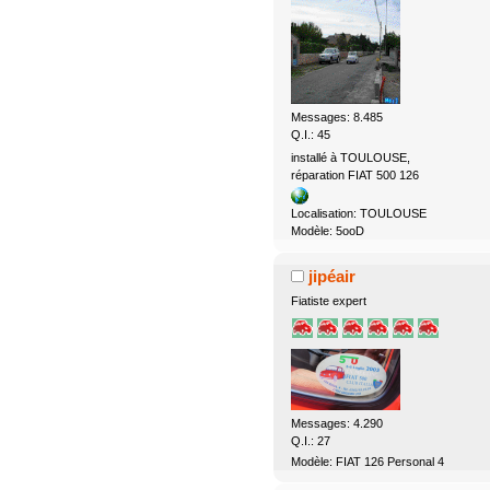
Messages: 8.485
Q.I.: 45
installé à TOULOUSE,
réparation FIAT 500 126
Localisation: TOULOUSE
Modèle: 5ooD
jipéair
Fiatiste expert
Messages: 4.290
Q.I.: 27
Modèle: FIAT 126 Personal 4