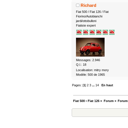
Richard
Fiat 500 / Fiat 126 / Fiat
Fiorino/Autobianchi
jardi/ottobulloni
Fiatiste expert
Messages: 2.946
Q.I.: 18
Localisation: mitry mory
Modèle: 500 de 1965
Pages: [
1
]
2
3
...
14
En haut
Fiat 500 • Fiat 126
»
Forum
»
Forum