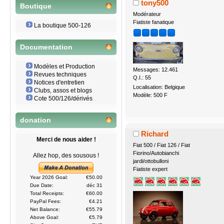
tony500
Boutique
Modérateur
Fiatiste fanatique
La boutique 500-126
Documentation
Modèles et Production
Messages: 12.461
Revues techniques
Q.I.: 55
Notices d'entretien
Localisation: Belgique
Clubs, assos et blogs
Modèle: 500 F
Cote 500/126/dérivés
donation
Richard
Merci de nous aider !
Fiat 500 / Fiat 126 / Fiat
Fiorino/Autobianchi
Allez hop, des sousous !
jardi/ottobulloni
Fiatiste expert
Year 2026 Goal:
€50.00
Due Date:
déc 31
Total Receipts:
€60.00
PayPal Fees:
€4.21
Net Balance:
€55.79
Above Goal:
€5.79