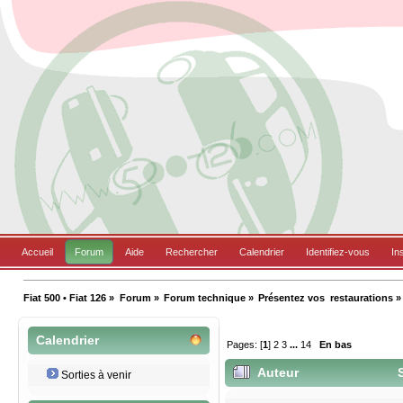
Accueil
Forum
Aide
Rechercher
Calendrier
Identifiez-vous
In
Fiat 500 • Fiat 126
»
Forum
»
Forum technique
»
Présentez vos  restaurations
»
Calendrier
Pages: [
1
]
2
3
...
14
En bas
Auteur
S
Sorties à venir