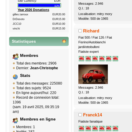
Site Currency:
EUR
Messages: 2.946
112%
Q.I.: 18
Year 2026 Donations
Localisation: mitry mory
gilles.tarroux
EUR20.00
Modèle: 500 de 1965
DrDesoto
EUR15.00
JCC10
EUR10.00
vinchi
EUR15.00
Richard
Fiat 500 / Fiat 126 / Fiat
Statistiques
Fiorino/Autobianchi
jardi/ottobulloni
Fiatiste expert
Membres
Total des membres: 2906
Dernier:
Jean-Christophe
Stats
Total des messages: 225080
Messages: 2.946
Total des sujets: 9524
Q.I.: 18
En ligne aujourd'hui: 220
Record de connexion total:
Localisation: mitry mory
1396
Modèle: 500 de 1965
(sam. 19 avril 2025, 09:35:19
am)
Franck14
Membres en ligne
Fiatiste fanatique
Membres: 1
Invités: 182