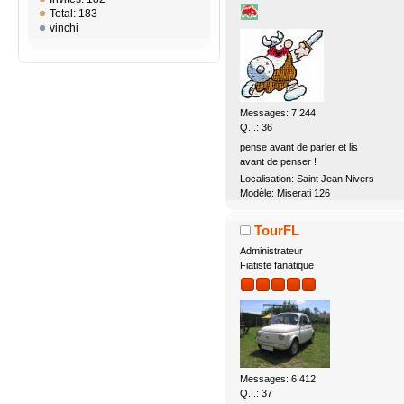
Total: 183
vinchi
Messages: 7.244
Q.I.: 36
pense avant de parler et lis
avant de penser !
Localisation: Saint Jean Nivers
Modèle: Miserati 126
TourFL
Administrateur
Fiatiste fanatique
Messages: 6.412
Q.I.: 37