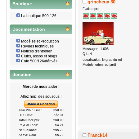
grincheux 30
Boutique
Fiatiste pro
La boutique 500-126
Documentation
Modèles et Production
Revues techniques
Messages: 1.606
Notices d'entretien
Q.I.: 4
Clubs, assos et blogs
Localisation: le grau du roi
Cote 500/126/dérivés
Modèle: eden roc.jardi
donation
Merci de nous aider !
Allez hop, des sousous !
Year 2026 Goal:
€50.00
Due Date:
déc 31
Total Receipts:
€60.00
PayPal Fees:
€4.21
Net Balance:
€55.79
Franck14
Above Goal:
€5.79