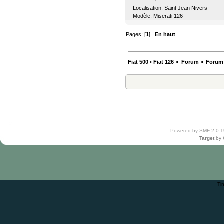
Localisation: Saint Jean Nivers
Modèle: Miserati 126
Pages: [
1
]
En haut
Fiat 500 • Fiat 126
»
Forum
»
Forum
Powered by SMF 2.0.1
Target
by
Ti