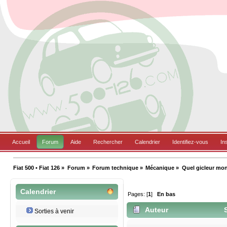
Accueil
Forum
Aide
Rechercher
Calendrier
Identifiez-vous
In
Fiat 500 • Fiat 126
»
Forum
»
Forum technique
»
Mécanique
»
Quel gicleur mont
Calendrier
Pages: [
1
]
En bas
Auteur
S
Sorties à venir