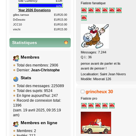
Site Currency:
EUR
Fiatiste fanatique
112%
Year 2026 Donations
gilles.tarroux
EUR20.00
DrDesoto
EUR15.00
JCC10
EUR10.00
vinchi
EUR15.00
Statistiques
Messages: 7.244
Membres
Q.I.: 36
pense avant de parler et lis
Total des membres: 2906
avant de penser !
Dernier:
Jean-Christophe
Localisation: Saint Jean Nivers
Stats
Modèle: Miserati 126
Total des messages: 225089
Total des sujets: 9524
grincheux 30
En ligne aujourd'hui: 247
Fiatiste pro
Record de connexion total:
1396
(sam. 19 avril 2025, 09:35:19
am)
Membres en ligne
Membres: 2
Invités: 212