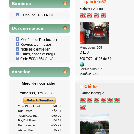
gabrield57
Boutique
Fiatiste confirmé
La boutique 500-126
Documentation
Modèles et Production
Revues techniques
Messages: 995
Notices d'entretien
Q.I.: 8
Clubs, assos et blogs
500 F/72- ld125 de 54
Cote 500/126/dérivés
Localisation: 57
donation
Modèle: 500F
Merci de nous aider !
Cléflo
Allez hop, des sousous !
Fiatiste fanatique
Year 2026 Goal:
€50.00
Due Date:
déc 31
Total Receipts:
€60.00
PayPal Fees:
€4.21
Net Balance:
€55.79
Above Goal:
€5.79