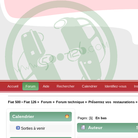
Accueil
Forum
Aide
Rechercher
Calendrier
Identifiez-vous
In
Fiat 500 • Fiat 126
»
Forum
»
Forum technique
»
Présentez vos  restaurations
»
Calendrier
Pages: [
1
]
En bas
Auteur
S
Sorties à venir