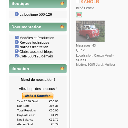
KANOLB
Boutique
Bébé Fiatiste
La boutique 500-126
Documentation
Modèles et Production
Revues techniques
Messages: 43
Notices d'entretien
Q.I.: 2
Clubs, assos et blogs
Localisation: Canton Vaud -
Cote 500/126/dérivés
SUISSE
Modèle: 500R Jardi. Multipla
donation
Merci de nous aider !
Allez hop, des sousous !
Year 2026 Goal:
€50.00
Due Date:
déc 31
Total Receipts:
€60.00
PayPal Fees:
€4.21
Net Balance:
€55.79
Above Goal:
€5.79