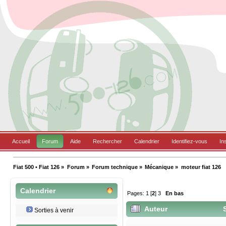
Accueil
Forum
Aide
Rechercher
Calendrier
Identifiez-vous
In
Fiat 500 • Fiat 126
»
Forum
»
Forum technique
»
Mécanique
»
moteur fiat 126
Calendrier
Pages:
1
[
2
]
3
En bas
Auteur
S
Sorties à venir