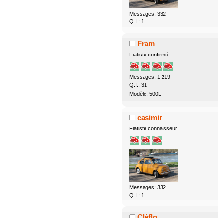
Messages: 332
Q.I.: 1
Fram
Fiatiste confirmé
Messages: 1.219
Q.I.: 31
Modèle: 500L
casimir
Fiatiste connaisseur
Messages: 332
Q.I.: 1
Cléflo