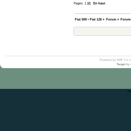
Pages:
1
[
2
]
En haut
Fiat 500 • Fiat 126
»
Forum
»
Forum
Powered by SMF 2.0.1
Target
by
Ti