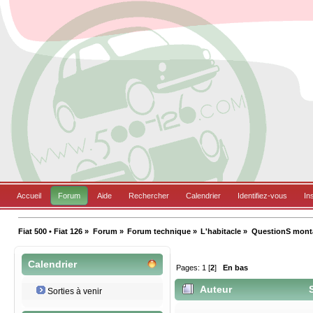
Accueil
Forum
Aide
Rechercher
Calendrier
Identifiez-vous
In
Fiat 500 • Fiat 126
»
Forum
»
Forum technique
»
L'habitacle
»
QuestionS monta
Calendrier
Pages:
1
[
2
]
En bas
Auteur
S
Sorties à venir