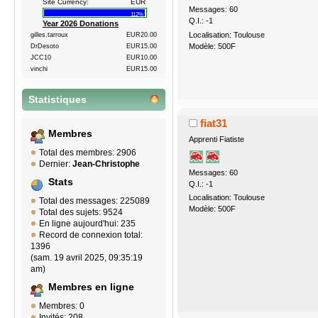
Site Currency:
EUR
Messages: 60
112%
Q.I.: -1
Year 2026 Donations
Localisation: Toulouse
gilles.tarroux
EUR20.00
Modèle: 500F
DrDesoto
EUR15.00
JCC10
EUR10.00
vinchi
EUR15.00
Statistiques
fiat31
Membres
Apprenti Fiatiste
Total des membres: 2906
Dernier:
Jean-Christophe
Messages: 60
Stats
Q.I.: -1
Localisation: Toulouse
Total des messages: 225089
Modèle: 500F
Total des sujets: 9524
En ligne aujourd'hui: 235
Record de connexion total:
1396
(sam. 19 avril 2025, 09:35:19
am)
Membres en ligne
Membres: 0
Invités: 208