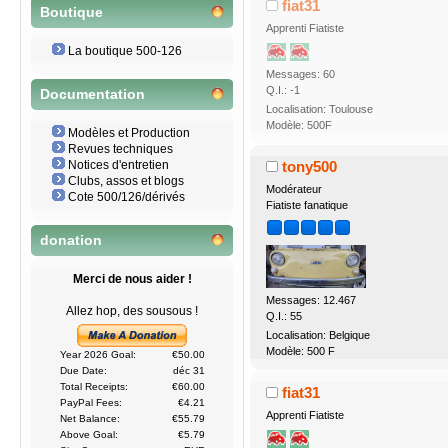
fiat31
Boutique
Apprenti Fiatiste
La boutique 500-126
Messages: 60
Q.I.: -1
Documentation
Localisation: Toulouse
Modèle: 500F
Modèles et Production
Revues techniques
Notices d'entretien
tony500
Clubs, assos et blogs
Modérateur
Cote 500/126/dérivés
Fiatiste fanatique
donation
Merci de nous aider !
Messages: 12.467
Allez hop, des sousous !
Q.I.: 55
Localisation: Belgique
Modèle: 500 F
Year 2026 Goal:
€50.00
Due Date:
déc 31
Total Receipts:
€60.00
fiat31
PayPal Fees:
€4.21
Apprenti Fiatiste
Net Balance:
€55.79
Above Goal:
€5.79