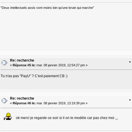
"Deux intellectuels assis vont moins loin qu'une brute qui marche"
Re: recherche
«
Réponse #5 le:
mar. 08 janvier 2019, 12:54:27 pm »
Tu n'as pas "PayU" ? C'est paiement CB :)
Re: recherche
«
Réponse #6 le:
mar. 08 janvier 2019, 13:19:39 pm »
ok merci je regarde ce soir si il on le modèle car pas chez moi ,,,