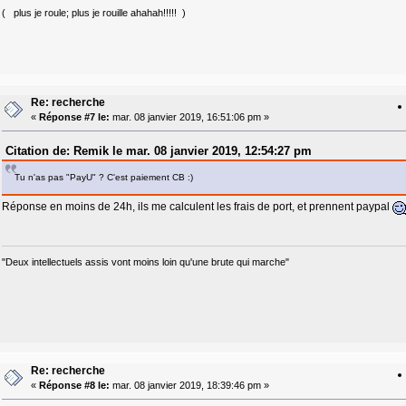
( plus je roule; plus je rouille ahahah!!!!! )
Re: recherche
«
Réponse #7 le:
mar. 08 janvier 2019, 16:51:06 pm »
Citation de: Remik le mar. 08 janvier 2019, 12:54:27 pm
Tu n'as pas "PayU" ? C'est paiement CB :)
Réponse en moins de 24h, ils me calculent les frais de port, et prennent paypal
"Deux intellectuels assis vont moins loin qu'une brute qui marche"
Re: recherche
«
Réponse #8 le:
mar. 08 janvier 2019, 18:39:46 pm »