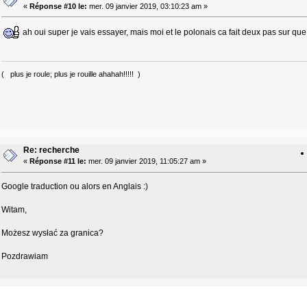
«
Réponse #10 le:
mer. 09 janvier 2019, 03:10:23 am »
ah oui super je vais essayer, mais moi et le polonais ca fait deux pas sur que
( plus je roule; plus je rouille ahahah!!!!! )
Re: recherche
«
Réponse #11 le:
mer. 09 janvier 2019, 11:05:27 am »
Google traduction ou alors en Anglais :)
Witam,
Możesz wysłać za granica?
Pozdrawiam