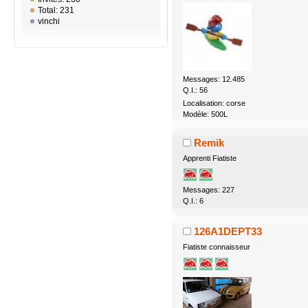
Total: 231
vinchi
Messages: 12.485
Q.I.: 56
Localisation: corse
Modèle: 500L
Remik
Apprenti Fiatiste
Messages: 227
Q.I.: 6
126A1DEPT33
Fiatiste connaisseur