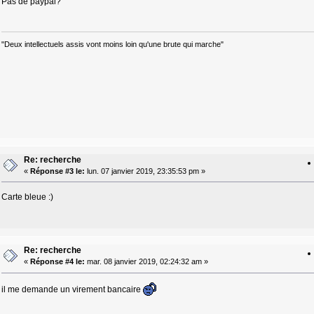
Pas de paypal?
"Deux intellectuels assis vont moins loin qu'une brute qui marche"
Re: recherche
«
Réponse #3 le:
lun. 07 janvier 2019, 23:35:53 pm »
Carte bleue :)
Re: recherche
«
Réponse #4 le:
mar. 08 janvier 2019, 02:24:32 am »
il me demande un virement bancaire