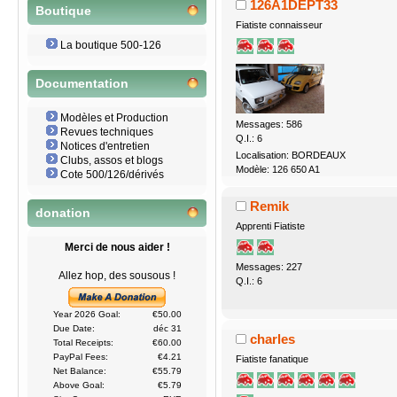
126A1DEPT33
Boutique
Fiatiste connaisseur
La boutique 500-126
Documentation
Modèles et Production
Messages: 586
Revues techniques
Q.I.: 6
Notices d'entretien
Localisation: BORDEAUX
Clubs, assos et blogs
Modèle: 126 650 A1
Cote 500/126/dérivés
Remik
donation
Apprenti Fiatiste
Merci de nous aider !
Messages: 227
Allez hop, des sousous !
Q.I.: 6
Year 2026 Goal:
€50.00
Due Date:
déc 31
charles
Total Receipts:
€60.00
PayPal Fees:
€4.21
Fiatiste fanatique
Net Balance:
€55.79
Above Goal:
€5.79