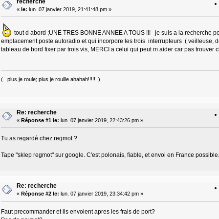
recherche
«
le:
lun. 07 janvier 2019, 21:41:48 pm »
tout d abord ;UNE TRES BONNE ANNEE A TOUS !!! je suis a la recherche pour 
emplacement poste autoradio et qui incorpore les trois interrupteurs ( veilleuse, d
tableau de bord fixer par trois vis, MERCI a celui qui peut m aider car pas trouver 
( plus je roule; plus je rouille ahahah!!!!! )
Re: recherche
«
Réponse #1 le:
lun. 07 janvier 2019, 22:43:26 pm »
Tu as regardé chez regmot ?
Tape "sklep regmot" sur google. C'est polonais, fiable, et envoi en France possible.
Re: recherche
«
Réponse #2 le:
lun. 07 janvier 2019, 23:34:42 pm »
Faut precommander et ils envoient apres les frais de port?