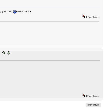
 j y arrive
merci a toi
IP archivée
IP archivée
IMPRIMER