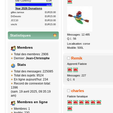
Site Currency:
EUR
112%
Year 2026 Donations
gilles.tarroux
EUR20.00
DrDesoto
EUR15.00
JCC10
EUR10.00
vinchi
EUR15.00
Messages: 12.485
Statistiques
Q.I.: 56
Localisation: corse
Membres
Modèle: 500L
Total des membres: 2906
Remik
Dernier:
Jean-Christophe
Apprenti Fiatiste
Stats
Total des messages: 225085
Total des sujets: 9524
Messages: 227
En ligne aujourd'hui: 234
Q.I.: 6
Record de connexion total:
1396
charles
(sam. 19 avril 2025, 09:35:19
am)
Fiatiste fanatique
Membres en ligne
Membres: 1
Invités: 230