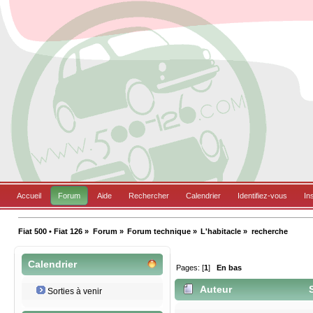
Accueil
Forum
Aide
Rechercher
Calendrier
Identifiez-vous
In
Fiat 500 • Fiat 126
»
Forum
»
Forum technique
»
L'habitacle
»
recherche 
Calendrier
Pages: [
1
]
En bas
Auteur
S
Sorties à venir