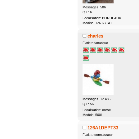
Messages: 586
Q.I.: 6
Localisation: BORDEAUX
Modèle: 126 650 A1
charles
Fiatiste fanatique
Messages: 12.485
Q.I.: 56
Localisation: corse
Modèle: 500L
126A1DEPT33
Fiatiste connaisseur