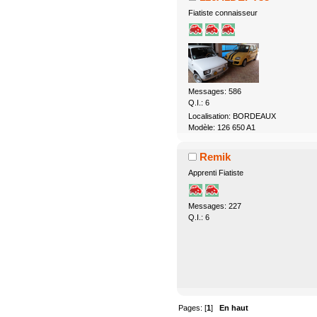
Fiatiste connaisseur
Messages: 586
Q.I.: 6
Localisation: BORDEAUX
Modèle: 126 650 A1
Remik
Apprenti Fiatiste
Messages: 227
Q.I.: 6
Pages: [
1
]
En haut