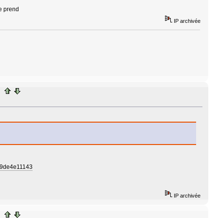
e prend
IP archivée
l#9de4e11143
IP archivée