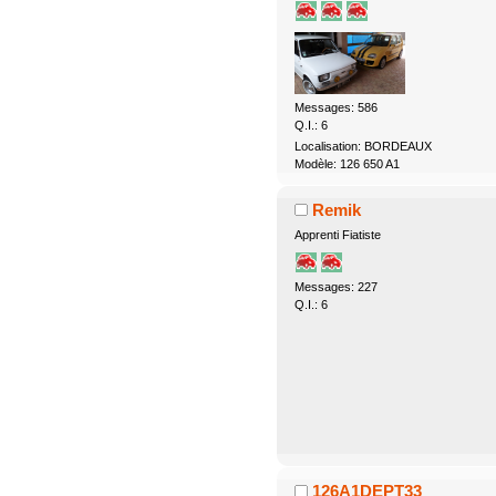
Messages: 586
Q.I.: 6
Localisation: BORDEAUX
Modèle: 126 650 A1
Remik
Apprenti Fiatiste
Messages: 227
Q.I.: 6
126A1DEPT33