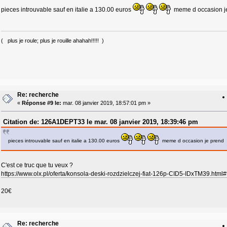
pieces introuvable sauf en italie a 130.00 euros
meme d occasion j
( plus je roule; plus je rouille ahahah!!!!! )
Re: recherche
«
Réponse #9 le:
mar. 08 janvier 2019, 18:57:01 pm »
Citation de: 126A1DEPT33 le mar. 08 janvier 2019, 18:39:46 pm
pieces introuvable sauf en italie a 130.00 euros
meme d occasion je prend
C'est ce truc que tu veux ?
https://www.olx.pl/oferta/konsola-deski-rozdzielczej-fiat-126p-CID5-IDxTM39.htm
20€
Re: recherche