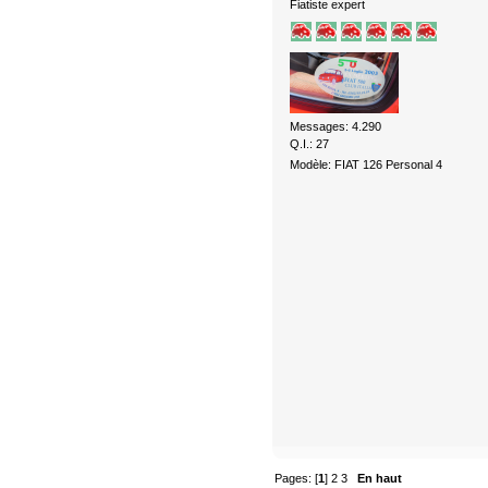
Fiatiste expert
Messages: 4.290
Q.I.: 27
Modèle: FIAT 126 Personal 4
Pages: [
1
]
2
3
En haut