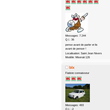
Messages: 7.244
Q.I.: 36
pense avant de parler et lis
avant de penser !
Localisation: Saint Jean Nivers
Modèle: Miserati 126
blx
Fiatiste connaisseur
Messages: 493
Q.I.: -2