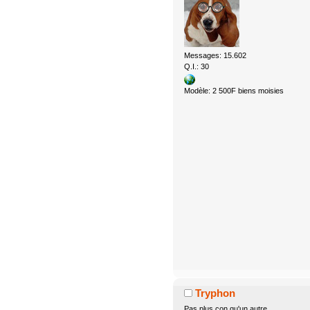
Messages: 15.602
Q.I.: 30
Modèle: 2 500F biens moisies
Tryphon
Pas plus con qu'un autre