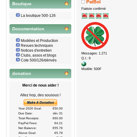
PatBol
Boutique
Fiatiste confirmé
La boutique 500-126
Documentation
Modèles et Production
Revues techniques
Notices d'entretien
Messages: 1.271
Clubs, assos et blogs
Q.I.: 9
Cote 500/126/dérivés
Modèle: 500F
donation
Merci de nous aider !
Allez hop, des sousous !
Year 2026 Goal:
€50.00
Due Date:
déc 31
Total Receipts:
€60.00
PayPal Fees:
€4.21
Net Balance:
€55.79
Above Goal:
€5.79