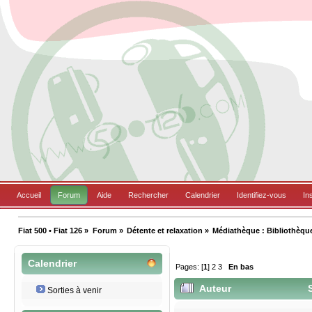
Accueil
Forum
Aide
Rechercher
Calendrier
Identifiez-vous
In
Fiat 500 • Fiat 126
»
Forum
»
Détente et relaxation
»
Médiathèque : Bibliothèqu
Calendrier
Pages: [
1
]
2
3
En bas
Auteur
S
Sorties à venir