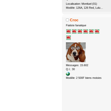
Localisation: Montluel (01)
Modèle: 126A, 126 Red, Lulu…
Croc
Fiatiste fanatique
Messages: 15.602
Q.I.: 30
Modèle: 2 500F biens moisies