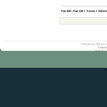
Fiat 500 • Fiat 126
»
Forum
»
Détent
Powered by SMF 2.0.1
Embedd
Target
by
Ti