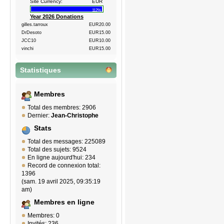
Site Currency:
EUR
112%
Year 2026 Donations
gilles.tarroux
EUR20.00
DrDesoto
EUR15.00
JCC10
EUR10.00
vinchi
EUR15.00
Statistiques
Membres
Total des membres: 2906
Dernier:
Jean-Christophe
Stats
Total des messages: 225089
Total des sujets: 9524
En ligne aujourd'hui: 234
Record de connexion total:
1396
(sam. 19 avril 2025, 09:35:19
am)
Membres en ligne
Membres: 0
Invités: 236