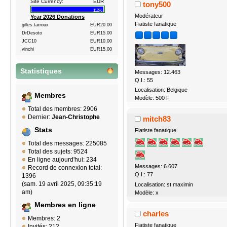
Site Currency:
EUR
tony500
112%
Modérateur
Year 2026 Donations
Fiatiste fanatique
gilles.tarroux
EUR20.00
DrDesoto
EUR15.00
JCC10
EUR10.00
vinchi
EUR15.00
Statistiques
Messages: 12.463
Q.I.: 55
Localisation: Belgique
Membres
Modèle: 500 F
Total des membres: 2906
Dernier:
Jean-Christophe
mitch83
Stats
Fiatiste fanatique
Total des messages: 225085
Total des sujets: 9524
En ligne aujourd'hui: 234
Messages: 6.607
Record de connexion total:
Q.I.: 77
1396
(sam. 19 avril 2025, 09:35:19
Localisation: st maximin
am)
Modèle: x
Membres en ligne
charles
Membres: 2
Fiatiste fanatique
Invités: 212