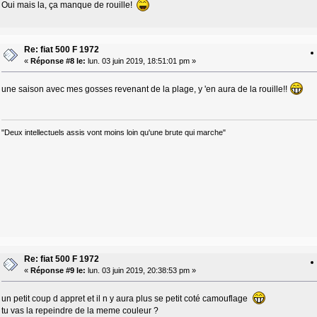
Oui mais la, ça manque de rouille!
Re: fiat 500 F 1972
«
Réponse #8 le:
lun. 03 juin 2019, 18:51:01 pm »
une saison avec mes gosses revenant de la plage, y 'en aura de la rouille!!
"Deux intellectuels assis vont moins loin qu'une brute qui marche"
Re: fiat 500 F 1972
«
Réponse #9 le:
lun. 03 juin 2019, 20:38:53 pm »
un petit coup d appret et il n y aura plus se petit coté camouflage
tu vas la repeindre de la meme couleur ?