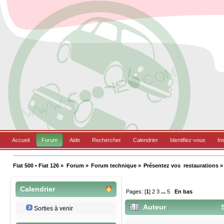
Accueil
Forum
Aide
Rechercher
Calendrier
Identifiez-vous
In
Fiat 500 • Fiat 126
»
Forum
»
Forum technique
»
Présentez vos  restaurations
»
Calendrier
Pages: [
1
]
2
3
...
5
En bas
Auteur
S
Sorties à venir