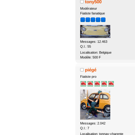
tony500
Modérateur
Fiatiste fanatique
Messages: 12.463
Q.I.: 55
Localisation: Belgique
Modèle: 500 F
piégé
Fiatiste pro
Messages: 2.042
Q.I.: 7
Localisation: tonnay-charente