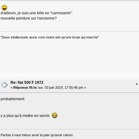
d'ailleurs, je suis une bille en "carrosserie":
nouvelle peinture sur l'ancienne?
"Deux intellectuels assis vont moins loin qu'une brute qui marche"
Re: fiat 500 F 1972
«
Réponse #5 le:
lun. 03 juin 2019, 17:55:46 pm »
probablement.
y a plus qu'à mettre en vernis
Parfois il vaut mieux avoir la paix qu'avoir raison.