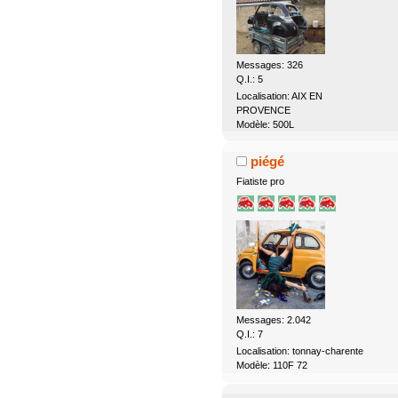
Messages: 326
Q.I.: 5
Localisation: AIX EN
PROVENCE
Modèle: 500L
piégé
Fiatiste pro
Messages: 2.042
Q.I.: 7
Localisation: tonnay-charente
Modèle: 110F 72