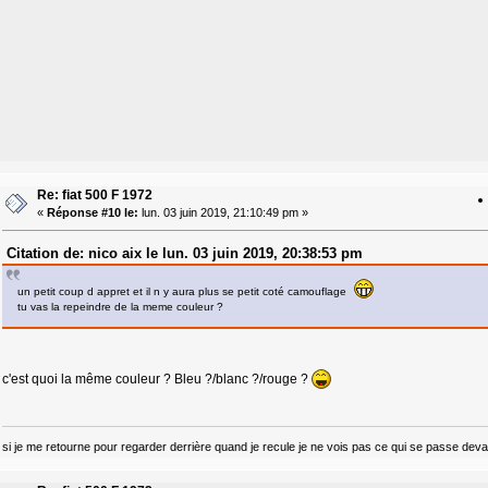
Re: fiat 500 F 1972
«
Réponse #10 le:
lun. 03 juin 2019, 21:10:49 pm »
Citation de: nico aix le lun. 03 juin 2019, 20:38:53 pm
un petit coup d appret et il n y aura plus se petit coté camouflage
tu vas la repeindre de la meme couleur ?
c'est quoi la même couleur ? Bleu ?/blanc ?/rouge ?
si je me retourne pour regarder derrière quand je recule je ne vois pas ce qui se passe devant