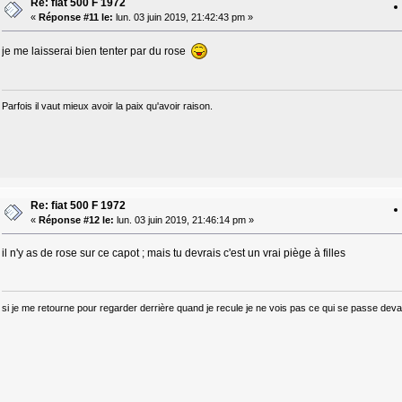
Re: fiat 500 F 1972
«
Réponse #11 le:
lun. 03 juin 2019, 21:42:43 pm »
je me laisserai bien tenter par du rose
Parfois il vaut mieux avoir la paix qu'avoir raison.
Re: fiat 500 F 1972
«
Réponse #12 le:
lun. 03 juin 2019, 21:46:14 pm »
il n'y as de rose sur ce capot ; mais tu devrais c'est un vrai piège à filles
si je me retourne pour regarder derrière quand je recule je ne vois pas ce qui se passe devant