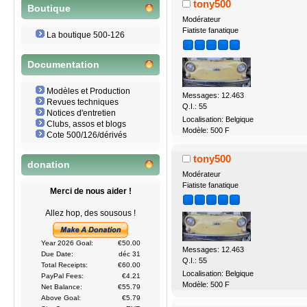
tony500
Boutique
Modérateur
Fiatiste fanatique
La boutique 500-126
Documentation
Modèles et Production
Messages: 12.463
Revues techniques
Q.I.: 55
Notices d'entretien
Localisation: Belgique
Clubs, assos et blogs
Modèle: 500 F
Cote 500/126/dérivés
tony500
donation
Modérateur
Fiatiste fanatique
Merci de nous aider !
Allez hop, des sousous !
Year 2026 Goal:
€50.00
Messages: 12.463
Due Date:
déc 31
Q.I.: 55
Total Receipts:
€60.00
Localisation: Belgique
PayPal Fees:
€4.21
Modèle: 500 F
Net Balance:
€55.79
Above Goal:
€5.79