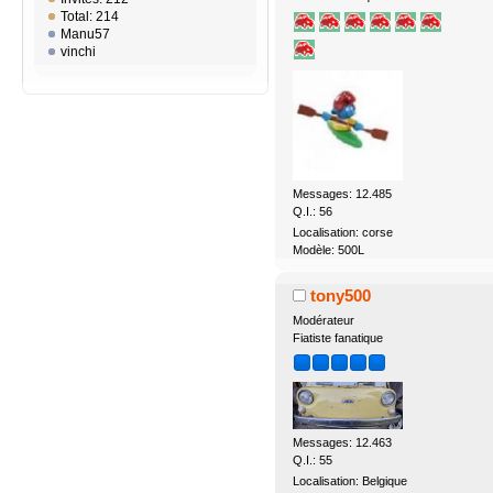
Total: 214
Manu57
vinchi
Messages: 12.485
Q.I.: 56
Localisation: corse
Modèle: 500L
tony500
Modérateur
Fiatiste fanatique
Messages: 12.463
Q.I.: 55
Localisation: Belgique