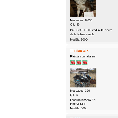
Messages: 8.033
Q.I.: 33
PARIGOT TETE 2 VEAU!!! secte
de la bobine simple
Modèle: 500D
nico aix
Fiatiste connaisseur
Messages: 326
Q.I.: 5
Localisation: AIX EN
PROVENCE
Modèle: 500L