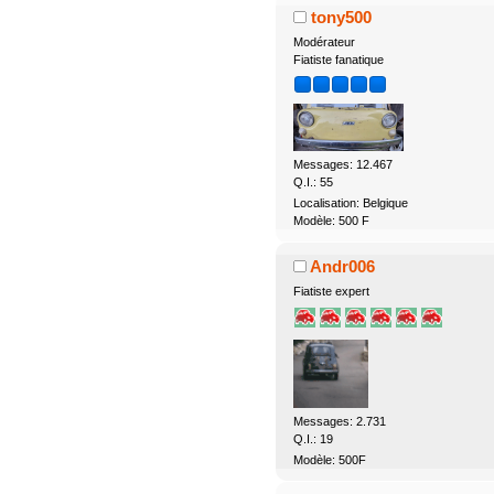
tony500
Modérateur
Fiatiste fanatique
Messages: 12.467
Q.I.: 55
Localisation: Belgique
Modèle: 500 F
Andr006
Fiatiste expert
Messages: 2.731
Q.I.: 19
Modèle: 500F