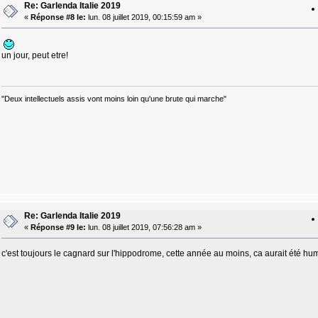
Re: Garlenda Italie 2019
«
Réponse #8 le:
lun. 08 juillet 2019, 00:15:59 am »
un jour, peut etre!
"Deux intellectuels assis vont moins loin qu'une brute qui marche"
Re: Garlenda Italie 2019
«
Réponse #9 le:
lun. 08 juillet 2019, 07:56:28 am »
c'est toujours le cagnard sur l'hippodrome, cette année au moins, ca aurait été hum