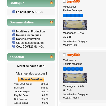
tony500
Boutique
Modérateur
Fiatiste fanatique
La boutique 500-126
Documentation
Modèles et Production
Messages: 12.467
Revues techniques
Q.I.: 55
Notices d'entretien
Localisation: Belgique
Clubs, assos et blogs
Modèle: 500 F
Cote 500/126/dérivés
tony500
donation
Modérateur
Fiatiste fanatique
Merci de nous aider !
Allez hop, des sousous !
Year 2026 Goal:
€50.00
Messages: 12.467
Due Date:
déc 31
Q.I.: 55
Total Receipts:
€60.00
Localisation: Belgique
PayPal Fees:
€4.21
Modèle: 500 F
Net Balance:
€55.79
Above Goal:
€5.79