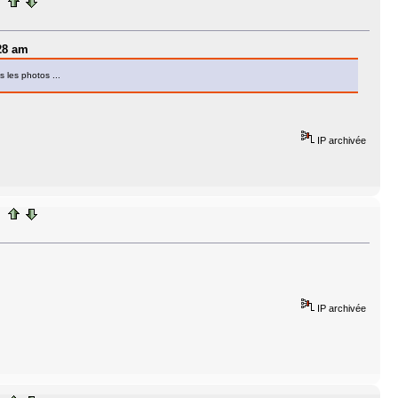
:28 am
 les photos ...
IP archivée
IP archivée