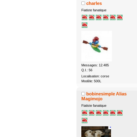
charles
Fiatiste fanatique
Messages: 12.485
Q.I.: 56
Localisation: corse
Modèle: 500L
bobinesimple Alias
Magimojo
Fiatiste fanatique