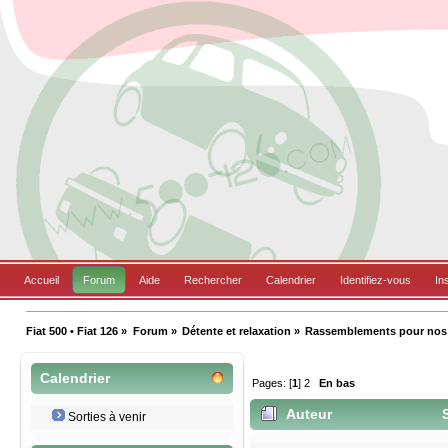
Accueil
Forum
Aide
Rechercher
Calendrier
Identifiez-vous
In
Fiat 500 • Fiat 126
»
Forum
»
Détente et relaxation
»
Rassemblements pour nos B
Calendrier
Pages: [
1
]
2
En bas
Auteur
S
Sorties à venir