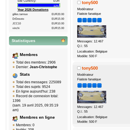
Site Currency:
EUR
tony500
112%
Modérateur
Year 2026 Donations
Fiatiste fanatique
gilles.tarroux
EUR20.00
DrDesoto
EUR15.00
JCC10
EUR10.00
vinchi
EUR15.00
Statistiques
Messages: 12.467
Q.I.: 55
Localisation: Belgique
Membres
Modèle: 500 F
Total des membres: 2906
Dernier:
Jean-Christophe
tony500
Stats
Modérateur
Fiatiste fanatique
Total des messages: 225089
Total des sujets: 9524
En ligne aujourd'hui: 238
Record de connexion total:
1396
(sam. 19 avril 2025, 09:35:19
Messages: 12.467
am)
Q.I.: 55
Localisation: Belgique
Membres en ligne
Modèle: 500 F
Membres: 0
Invités: 208