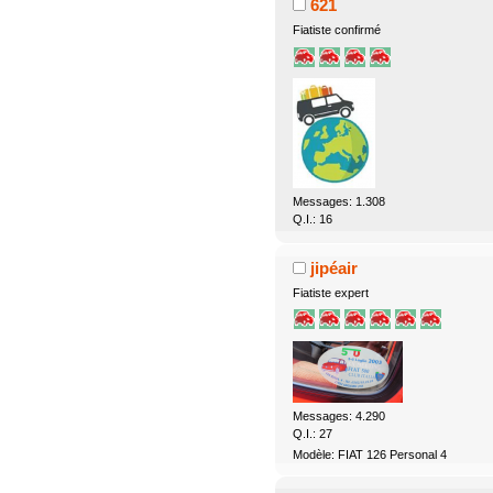
621
Fiatiste confirmé
Messages: 1.308
Q.I.: 16
jipéair
Fiatiste expert
Messages: 4.290
Q.I.: 27
Modèle: FIAT 126 Personal 4