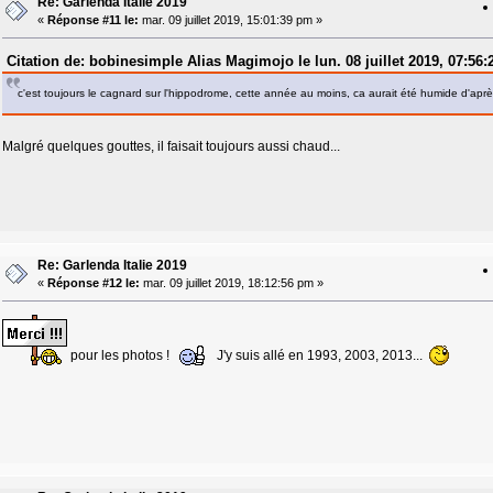
Re: Garlenda Italie 2019
«
Réponse #11 le:
mar. 09 juillet 2019, 15:01:39 pm »
Citation de: bobinesimple Alias Magimojo le lun. 08 juillet 2019, 07:56
c'est toujours le cagnard sur l'hippodrome, cette année au moins, ca aurait été humide d'après
Malgré quelques gouttes, il faisait toujours aussi chaud...
Re: Garlenda Italie 2019
«
Réponse #12 le:
mar. 09 juillet 2019, 18:12:56 pm »
pour les photos !
J'y suis allé en 1993, 2003, 2013...