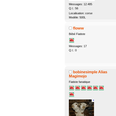
Messages: 12.485
Q.I.: 56
Localisation: corse
Modèle: 500L
floww
Bébé Fiatiste
Messages: 17
Q.I.: 0
bobinesimple Alias
Magimojo
Fiatiste fanatique