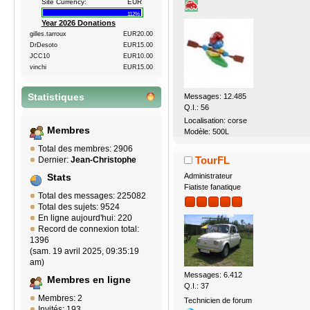
Site Currency:
EUR
112%
Year 2026 Donations
gilles.tarroux
EUR20.00
DrDesoto
EUR15.00
JCC10
EUR10.00
vinchi
EUR15.00
Messages: 12.485
Statistiques
Q.I.: 56
Localisation: corse
Membres
Modèle: 500L
Total des membres: 2906
TourFL
Dernier:
Jean-Christophe
Administrateur
Stats
Fiatiste fanatique
Total des messages: 225082
Total des sujets: 9524
En ligne aujourd'hui: 220
Record de connexion total:
1396
(sam. 19 avril 2025, 09:35:19
am)
Messages: 6.412
Membres en ligne
Q.I.: 37
Membres: 2
Technicien de forum
Invités: 193