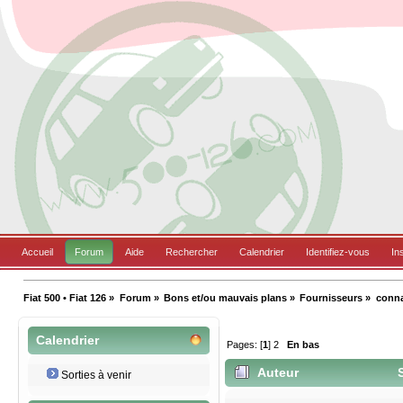
Accueil
Forum
Aide
Rechercher
Calendrier
Identifiez-vous
In
Fiat 500 • Fiat 126
»
Forum
»
Bons et/ou mauvais plans
»
Fournisseurs
»
conna
Calendrier
Pages: [
1
]
2
En bas
Auteur
S
Sorties à venir