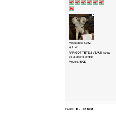
Messages: 8.032
Q.I.: 33
PARIGOT TETE 2 VEAU!!! secte
de la bobine simple
Modèle: 500D
Pages: [
1
]
2
En haut