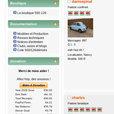
damsepinal
Boutique
Fiatiste confirmé
La boutique 500-126
Documentation
Modèles et Production
Revues techniques
Messages: 887
Notices d'entretien
Q.I.: 3
Clubs, assos et blogs
wah l'aut éh !
Cote 500/126/dérivés
Localisation: Nancy
Modèle: 500 R
donation
Merci de nous aider !
Allez hop, des sousous !
Year 2026 Goal:
€50.00
Due Date:
déc 31
charles
Total Receipts:
€60.00
PayPal Fees:
€4.21
Fiatiste fanatique
Net Balance:
€55.79
Above Goal:
€5.79