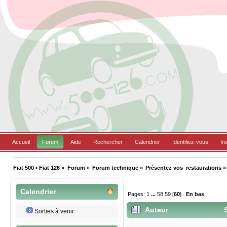
Accueil
Forum
Aide
Rechercher
Calendrier
Identifiez-vous
In
Fiat 500 • Fiat 126
»
Forum
»
Forum technique
»
Présentez vos  restaurations
»
Calendrier
Pages:
1
...
58
59
[
60
]
En bas
Auteur
S
Sorties à venir