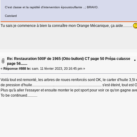
C'est classe et la rapidité d'intervention époustouflante ..; BRAVO.
Catolard
Tu sais je commence à bien la connaître mon Orange Mécanique, ça aide..........
Re: Restauration 500F de 1965 (Otto bulloni) CT page 50 Prépa culasse
page 56.......
«
Réponse #888 le:
sam. 11 février 2023, 20:16:45 pm »
Voilà tout est remonté, les arbres de roues renforcés sont OK, le carter d'huile 3,5l 
de pression d'huile........................
.............................
........................ s'est éteint, tout est
Plus qu'à aller l'essayer et ensuite monter le pot sport pour voir ce qu'on gagne avec ce
To be continued...........