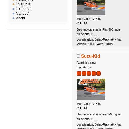
Total: 220
Luludusud
Manu57
vinchi
Messages: 2.346
Q.I.: 14
Des motos et une Fiat 500, que
du bonheur........
Localisation: Saint-Raphaël - Var
Modèle: 500 F Auto Bulloni
Suzu-Kid
Administrateur
Fiatiste pro
Messages: 2.346
Q.I.: 14
Des motos et une Fiat 500, que
du bonheur........
Localisation: Saint-Raphaël - Var