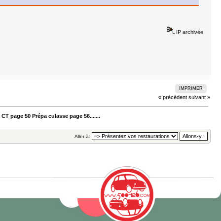
IP archivée
IMPRIMER
« précédent
suivant »
CT page 50 Prépa culasse page 56.......
Aller à: