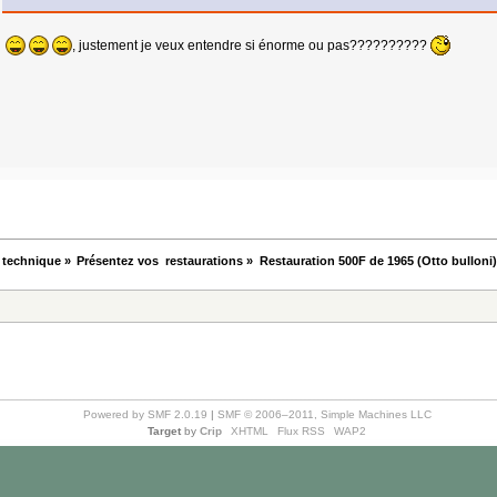
, justement je veux entendre si énorme ou pas??????????
 technique
»
Présentez vos  restaurations
»
Restauration 500F de 1965 (Otto bulloni) 
Powered by SMF 2.0.19
|
SMF © 2006–2011, Simple Machines LLC
Target
by
Crip
XHTML
Flux RSS
WAP2