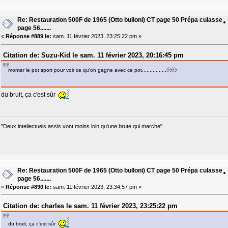
Re: Restauration 500F de 1965 (Otto bulloni) CT page 50 Prépa culasse
page 56.......
«
Réponse #889 le:
sam. 11 février 2023, 23:25:22 pm »
Citation de: Suzu-Kid le sam. 11 février 2023, 20:16:45 pm
monter le pot sport pour voir ce qu'on gagne avec ce pot................🙂🙂
du bruit, ça c'est sûr
"Deux intellectuels assis vont moins loin qu'une brute qui marche"
Re: Restauration 500F de 1965 (Otto bulloni) CT page 50 Prépa culasse
page 56.......
«
Réponse #890 le:
sam. 11 février 2023, 23:34:57 pm »
Citation de: charles le sam. 11 février 2023, 23:25:22 pm
du bruit, ça c'est sûr