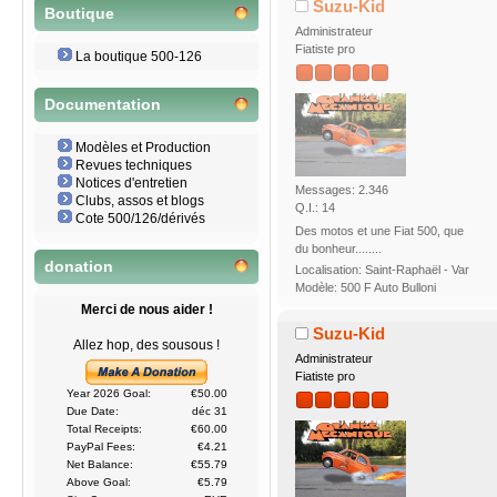
Suzu-Kid
Boutique
Administrateur
Fiatiste pro
La boutique 500-126
Documentation
Modèles et Production
Revues techniques
Notices d'entretien
Messages: 2.346
Clubs, assos et blogs
Q.I.: 14
Cote 500/126/dérivés
Des motos et une Fiat 500, que
du bonheur........
donation
Localisation: Saint-Raphaël - Var
Modèle: 500 F Auto Bulloni
Merci de nous aider !
Suzu-Kid
Allez hop, des sousous !
Administrateur
Fiatiste pro
Year 2026 Goal:
€50.00
Due Date:
déc 31
Total Receipts:
€60.00
PayPal Fees:
€4.21
Net Balance:
€55.79
Above Goal:
€5.79