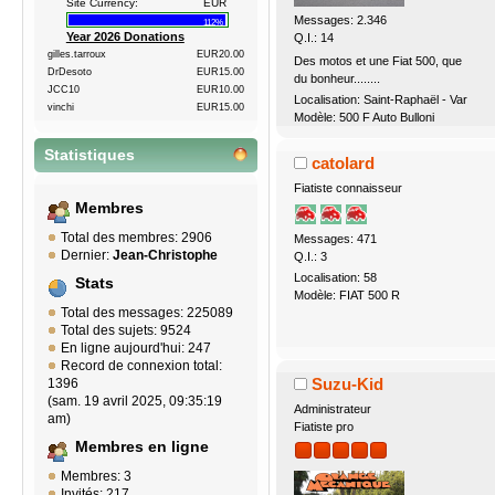
Site Currency:
EUR
Messages: 2.346
112%
Year 2026 Donations
Q.I.: 14
gilles.tarroux
EUR20.00
Des motos et une Fiat 500, que
DrDesoto
EUR15.00
du bonheur........
JCC10
EUR10.00
Localisation: Saint-Raphaël - Var
vinchi
EUR15.00
Modèle: 500 F Auto Bulloni
Statistiques
catolard
Fiatiste connaisseur
Membres
Total des membres: 2906
Messages: 471
Dernier:
Jean-Christophe
Q.I.: 3
Localisation: 58
Stats
Modèle: FIAT 500 R
Total des messages: 225089
Total des sujets: 9524
En ligne aujourd'hui: 247
Record de connexion total:
Suzu-Kid
1396
(sam. 19 avril 2025, 09:35:19
Administrateur
am)
Fiatiste pro
Membres en ligne
Membres: 3
Invités: 217