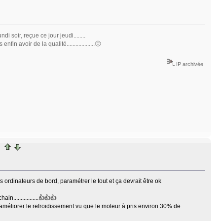
oir, reçue ce jour jeudi........
n avoir de la qualité...................🙂
IP archivée
s ordinateurs de bord, paramétrer le tout et ça devrait être ok
................👍👍👍
 améliorer le refroidissement vu que le moteur à pris environ 30% de