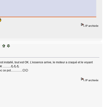
IP archivée
est installé, tout est OK. L'essence arrive, le moteur a craqué et le voyant
 OK ...........💪💪💪
 pot................🙂🙂
IP archivée