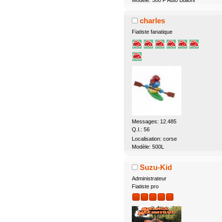
Modèle: 500 F Auto Bulloni
charles
Fiatiste fanatique
Messages: 12.485
Q.I.: 56
Localisation: corse
Modèle: 500L
Suzu-Kid
Administrateur
Fiatiste pro