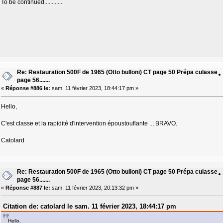
To be continued............
Re: Restauration 500F de 1965 (Otto bulloni) CT page 50 Prépa culasse
page 56.......
«
Réponse #886 le:
sam. 11 février 2023, 18:44:17 pm »
Hello,
C'est classe et la rapidité d'intervention époustouflante ..; BRAVO.
Catolard
Re: Restauration 500F de 1965 (Otto bulloni) CT page 50 Prépa culasse
page 56.......
«
Réponse #887 le:
sam. 11 février 2023, 20:13:32 pm »
Citation de: catolard le sam. 11 février 2023, 18:44:17 pm
Hello,