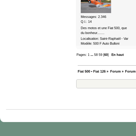
Messages: 2.346
Q.I.: 14
Des motos et une Fiat 500, que
du bonheur........
Localisation: Saint-Raphaël - Var
Modèle: 500 F Auto Bulloni
Pages:
1
...
58
59
[
60
]
En haut
Fiat 500 • Fiat 126
»
Forum
»
Forum