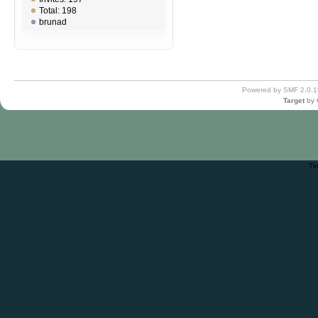
Total: 198
brunad
Powered by SMF 2.0.1
Target
by
Ti