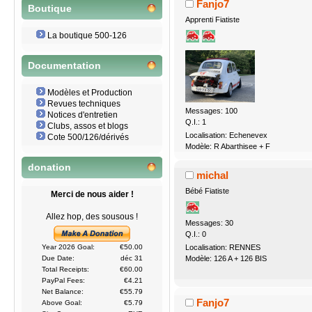
Fanjo7
Boutique
Apprenti Fiatiste
La boutique 500-126
Documentation
Modèles et Production
Revues techniques
Messages: 100
Notices d'entretien
Q.I.: 1
Clubs, assos et blogs
Localisation: Echenevex
Cote 500/126/dérivés
Modèle: R Abarthisee + F
donation
michal
Bébé Fiatiste
Merci de nous aider !
Allez hop, des sousous !
Messages: 30
Q.I.: 0
Localisation: RENNES
Year 2026 Goal:
€50.00
Modèle: 126 A + 126 BIS
Due Date:
déc 31
Total Receipts:
€60.00
PayPal Fees:
€4.21
Net Balance:
€55.79
Fanjo7
Above Goal:
€5.79