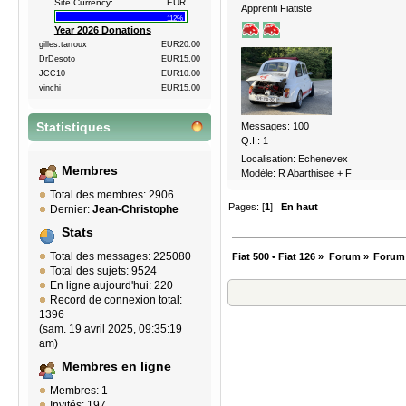
Site Currency:
EUR
Apprenti Fiatiste
112%
Year 2026 Donations
gilles.tarroux
EUR20.00
DrDesoto
EUR15.00
JCC10
EUR10.00
vinchi
EUR15.00
Statistiques
Messages: 100
Q.I.: 1
Localisation: Echenevex
Membres
Modèle: R Abarthisee + F
Total des membres: 2906
Pages: [
1
]
En haut
Dernier:
Jean-Christophe
Stats
Total des messages: 225080
Fiat 500 • Fiat 126
»
Forum
»
Forum
Total des sujets: 9524
En ligne aujourd'hui: 220
Record de connexion total:
1396
(sam. 19 avril 2025, 09:35:19
am)
Membres en ligne
Membres: 1
Invités: 197