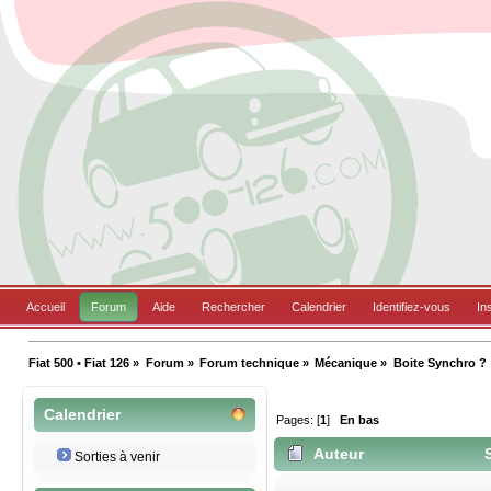
Accueil
Forum
Aide
Rechercher
Calendrier
Identifiez-vous
In
Fiat 500 • Fiat 126
»
Forum
»
Forum technique
»
Mécanique
»
Boite Synchro ?
Calendrier
Pages: [
1
]
En bas
Auteur
S
Sorties à venir