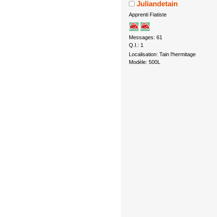
Juliandetain
Apprenti Fiatiste
Messages: 61
Q.I.: 1
Localisation: Tain l'hermitage
Modèle: 500L