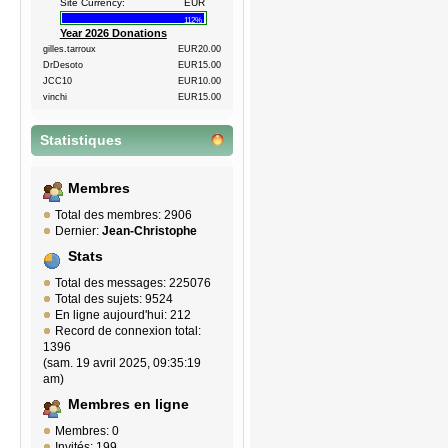
Site Currency:
EUR
112%
Year 2026 Donations
gilles.tarroux
EUR20.00
DrDesoto
EUR15.00
JCC10
EUR10.00
vinchi
EUR15.00
Statistiques
Membres
Total des membres: 2906
Dernier:
Jean-Christophe
Stats
Total des messages: 225076
Total des sujets: 9524
En ligne aujourd'hui: 212
Record de connexion total:
1396
(sam. 19 avril 2025, 09:35:19
am)
Membres en ligne
Membres: 0
Invités: 199