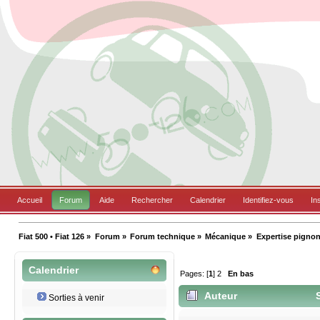
Accueil
Forum
Aide
Rechercher
Calendrier
Identifiez-vous
In
Fiat 500 • Fiat 126
»
Forum
»
Forum technique
»
Mécanique
»
Expertise pignon
Calendrier
Pages: [
1
]
2
En bas
Auteur
S
Sorties à venir
5239 fois)