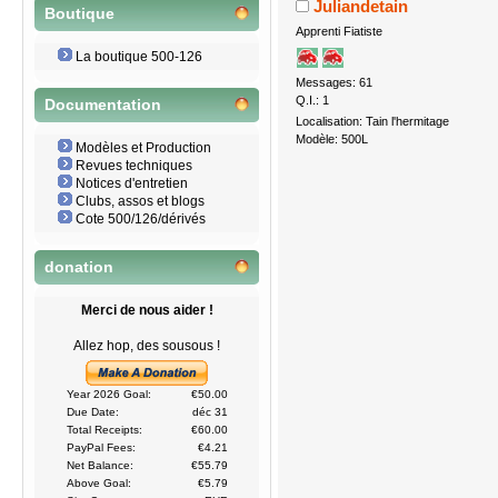
Juliandetain
Boutique
Apprenti Fiatiste
La boutique 500-126
Messages: 61
Q.I.: 1
Documentation
Localisation: Tain l'hermitage
Modèle: 500L
Modèles et Production
Revues techniques
Notices d'entretien
Clubs, assos et blogs
Cote 500/126/dérivés
donation
Merci de nous aider !
Allez hop, des sousous !
Year 2026 Goal:
€50.00
Due Date:
déc 31
Total Receipts:
€60.00
PayPal Fees:
€4.21
Net Balance:
€55.79
Above Goal:
€5.79