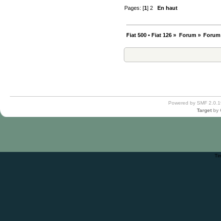
Pages: [
1
]
2
En haut
Fiat 500 • Fiat 126
»
Forum
»
Forum
Powered by SMF 2.0.1
Target
by
Ti