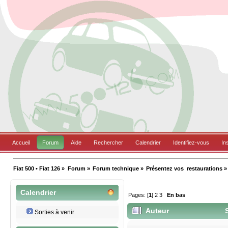
Accueil
Forum
Aide
Rechercher
Calendrier
Identifiez-vous
In
Fiat 500 • Fiat 126
»
Forum
»
Forum technique
»
Présentez vos  restaurations
»
Calendrier
Pages: [
1
]
2
3
En bas
Auteur
S
Sorties à venir