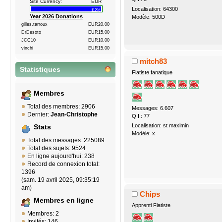
Site Currency:
EUR
Localisation: 64300
112%
Year 2026 Donations
Modèle: 500D
gilles.tarroux
EUR20.00
DrDesoto
EUR15.00
JCC10
EUR10.00
vinchi
EUR15.00
mitch83
Statistiques
Fiatiste fanatique
Membres
Total des membres: 2906
Messages: 6.607
Dernier:
Jean-Christophe
Q.I.: 77
Localisation: st maximin
Stats
Modèle: x
Total des messages: 225089
Total des sujets: 9524
En ligne aujourd'hui: 238
Record de connexion total:
1396
(sam. 19 avril 2025, 09:35:19
am)
Chips
Membres en ligne
Apprenti Fiatiste
Membres: 2
Invités: 146