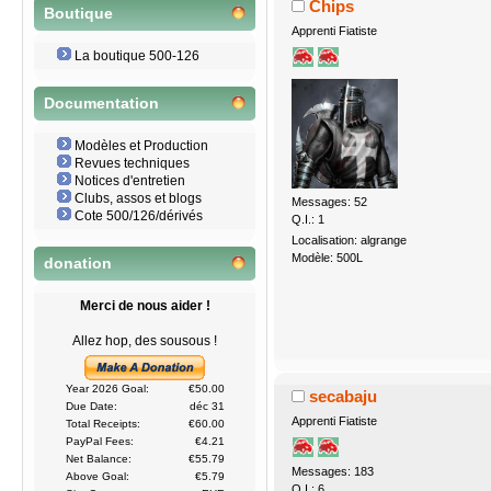
Chips
Boutique
Apprenti Fiatiste
La boutique 500-126
Documentation
Modèles et Production
Revues techniques
Notices d'entretien
Clubs, assos et blogs
Messages: 52
Cote 500/126/dérivés
Q.I.: 1
Localisation: algrange
Modèle: 500L
donation
Merci de nous aider !
Allez hop, des sousous !
Year 2026 Goal:
€50.00
secabaju
Due Date:
déc 31
Apprenti Fiatiste
Total Receipts:
€60.00
PayPal Fees:
€4.21
Net Balance:
€55.79
Messages: 183
Above Goal:
€5.79
Q.I.: 6