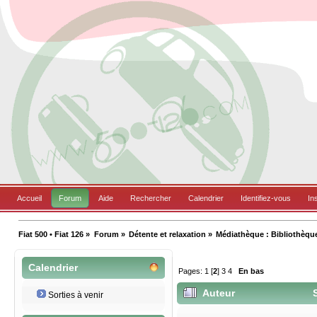
Accueil
Forum
Aide
Rechercher
Calendrier
Identifiez-vous
In
Fiat 500 • Fiat 126
»
Forum
»
Détente et relaxation
»
Médiathèque : Bibliothèqu
Calendrier
Pages:
1
[
2
]
3
4
En bas
Auteur
S
Sorties à venir