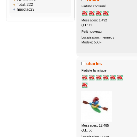
Total: 222
Fiatiste confirmé
hugolac23
Messages: 1.492
Q.I.: 11
Petit nouveau
Localisation: mennecy
Modèle: 500F
charles
Fiatiste fanatique
Messages: 12.485
Q.I.: 56
Localisation: corse