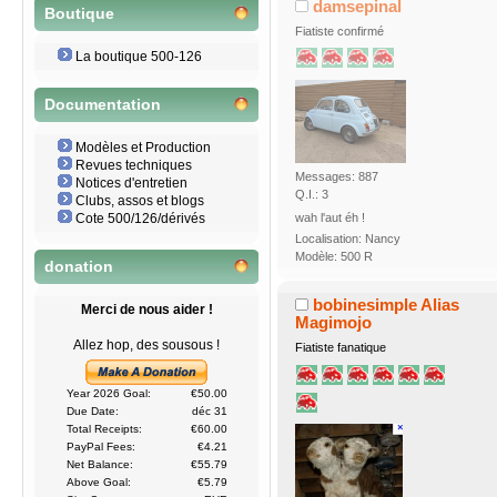
damsepinal
Boutique
Fiatiste confirmé
La boutique 500-126
Documentation
Modèles et Production
Revues techniques
Messages: 887
Notices d'entretien
Q.I.: 3
Clubs, assos et blogs
wah l'aut éh !
Cote 500/126/dérivés
Localisation: Nancy
Modèle: 500 R
donation
bobinesimple Alias
Merci de nous aider !
Magimojo
Allez hop, des sousous !
Fiatiste fanatique
Year 2026 Goal:
€50.00
Due Date:
déc 31
Total Receipts:
€60.00
PayPal Fees:
€4.21
Net Balance:
€55.79
Above Goal:
€5.79