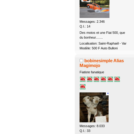
Messages: 2.346
Q.I.: 14
Des motos et une Fiat 500, que
du bonheur........
Localisation: Saint-Raphaël - Var
Modèle: 500 F Auto Bulloni
bobinesimple Alias
Magimojo
Fiatiste fanatique
Messages: 8.033
Q.I.: 33