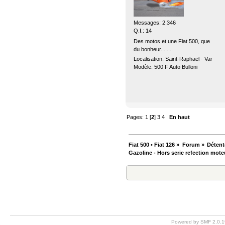
Messages: 2.346
Q.I.: 14
Des motos et une Fiat 500, que
du bonheur........
Localisation: Saint-Raphaël - Var
Modèle: 500 F Auto Bulloni
Pages:
1
[
2
]
3
4
En haut
Fiat 500 • Fiat 126
»
Forum
»
Détent
Gazoline - Hors serie refection mote
Powered by SMF 2.0.1