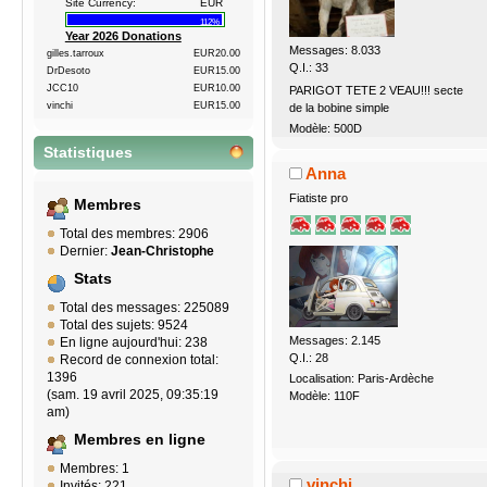
Site Currency:
EUR
112%
Year 2026 Donations
Messages: 8.033
gilles.tarroux
EUR20.00
Q.I.: 33
DrDesoto
EUR15.00
JCC10
EUR10.00
PARIGOT TETE 2 VEAU!!! secte
vinchi
EUR15.00
de la bobine simple
Modèle: 500D
Statistiques
Anna
Fiatiste pro
Membres
Total des membres: 2906
Dernier:
Jean-Christophe
Stats
Total des messages: 225089
Total des sujets: 9524
Messages: 2.145
En ligne aujourd'hui: 238
Q.I.: 28
Record de connexion total:
1396
Localisation: Paris-Ardèche
(sam. 19 avril 2025, 09:35:19
Modèle: 110F
am)
Membres en ligne
Membres: 1
vinchi
Invités: 221