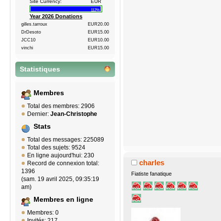
Site Currency:
EUR
112%
Year 2026 Donations
gilles.tarroux
EUR20.00
DrDesoto
EUR15.00
JCC10
EUR10.00
vinchi
EUR15.00
Statistiques
Membres
Total des membres: 2906
Dernier:
Jean-Christophe
Stats
Total des messages: 225089
Total des sujets: 9524
En ligne aujourd'hui: 230
charles
Record de connexion total:
1396
Fiatiste fanatique
(sam. 19 avril 2025, 09:35:19
am)
Membres en ligne
Membres: 0
Invités: 217