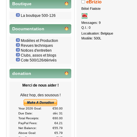
eBrizio
Boutique
Bébé Fiatiste
La boutique 500-126
Messages: 9
Q.I.: 0
Documentation
Localisation: Belgique
Modèle: 500L
Modèles et Production
Revues techniques
Notices d'entretien
Clubs, assos et blogs
Cote 500/126/dérivés
donation
Merci de nous aider !
Allez hop, des sousous !
Year 2026 Goal:
€50.00
Due Date:
déc 31
Total Receipts:
€60.00
PayPal Fees:
€4.21
Net Balance:
€55.79
Above Goal:
€5.79