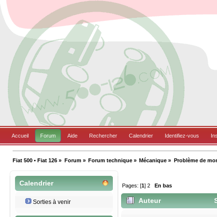
Accueil
Forum
Aide
Rechercher
Calendrier
Identifiez-vous
In
Fiat 500 • Fiat 126
»
Forum
»
Forum technique
»
Mécanique
»
Problème de mon
Calendrier
Pages: [
1
]
2
En bas
Auteur
S
Sorties à venir