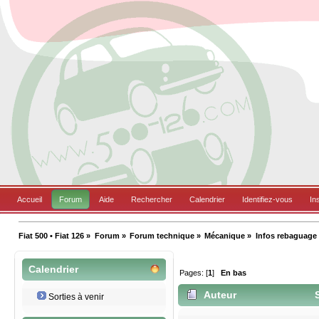
Accueil
Forum
Aide
Rechercher
Calendrier
Identifiez-vous
In
Fiat 500 • Fiat 126
»
Forum
»
Forum technique
»
Mécanique
»
Infos rebaguage 
Calendrier
Pages: [
1
]
En bas
Auteur
S
Sorties à venir