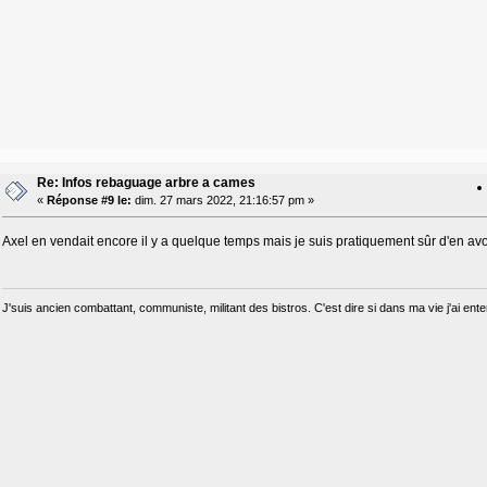
Re: Infos rebaguage arbre a cames
«
Réponse #9 le:
dim. 27 mars 2022, 21:16:57 pm »
Axel en vendait encore il y a quelque temps mais je suis pratiquement sûr d'en a
J'suis ancien combattant, communiste, militant des bistros. C'est dire si dans ma vie j'ai e