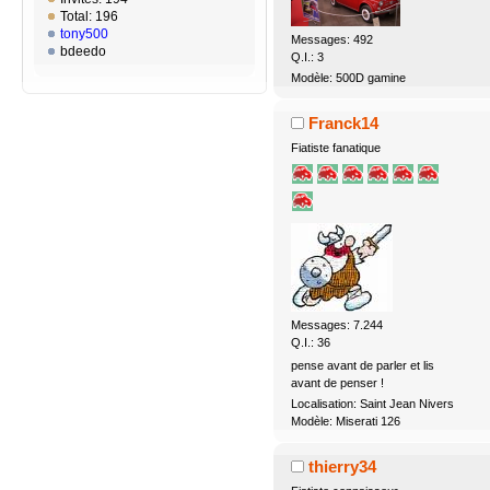
Total: 196
tony500
Messages: 492
bdeedo
Q.I.: 3
Modèle: 500D gamine
Franck14
Fiatiste fanatique
Messages: 7.244
Q.I.: 36
pense avant de parler et lis
avant de penser !
Localisation: Saint Jean Nivers
Modèle: Miserati 126
thierry34