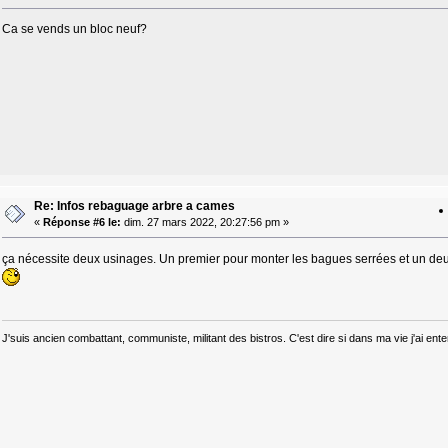
Ca se vends un bloc neuf?
Re: Infos rebaguage arbre a cames
«
Réponse #6 le:
dim. 27 mars 2022, 20:27:56 pm »
ça nécessite deux usinages. Un premier pour monter les bagues serrées et un deuxi
J'suis ancien combattant, communiste, militant des bistros. C'est dire si dans ma vie j'ai e