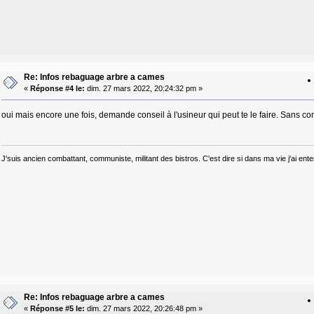
Re: Infos rebaguage arbre a cames
«
Réponse #4 le:
dim. 27 mars 2022, 20:24:32 pm »
oui mais encore une fois, demande conseil à l'usineur qui peut te le faire. Sans co
J'suis ancien combattant, communiste, militant des bistros. C'est dire si dans ma vie j'ai e
Re: Infos rebaguage arbre a cames
«
Réponse #5 le:
dim. 27 mars 2022, 20:26:48 pm »