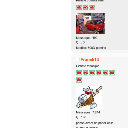
Fiatiste connaisseur
Messages: 492
Q.I.: 3
Modèle: 500D gamine
Franck14
Fiatiste fanatique
Messages: 7.244
Q.I.: 36
pense avant de parler et lis
avant de penser !