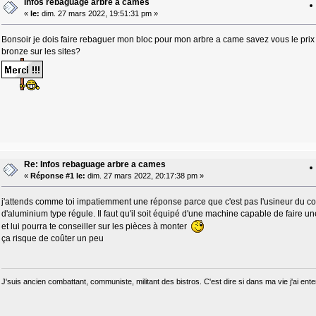
Infos rebaguage arbre a cames
«
le:
dim. 27 mars 2022, 19:51:31 pm »
Bonsoir je dois faire rebaguer mon bloc pour mon arbre a came savez vous le prix 
bronze sur les sites?
Re: Infos rebaguage arbre a cames
«
Réponse #1 le:
dim. 27 mars 2022, 20:17:38 pm »
j'attends comme toi impatiemment une réponse parce que c'est pas l'usineur du coi
d'aluminium type régule. Il faut qu'il soit équipé d'une machine capable de faire u
et lui pourra te conseiller sur les pièces à monter
ça risque de coûter un peu
J'suis ancien combattant, communiste, militant des bistros. C'est dire si dans ma vie j'ai e