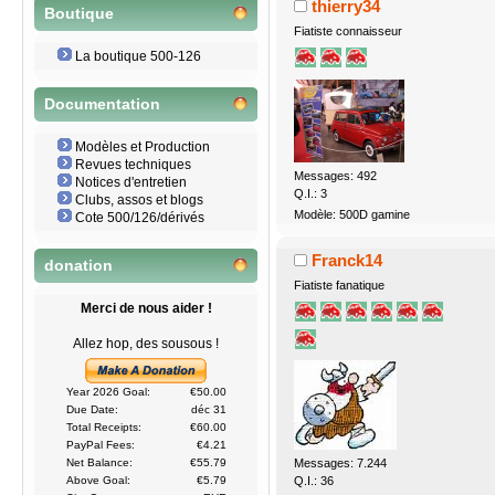
thierry34
Boutique
Fiatiste connaisseur
La boutique 500-126
Documentation
Modèles et Production
Revues techniques
Messages: 492
Notices d'entretien
Q.I.: 3
Clubs, assos et blogs
Modèle: 500D gamine
Cote 500/126/dérivés
Franck14
donation
Fiatiste fanatique
Merci de nous aider !
Allez hop, des sousous !
Year 2026 Goal:
€50.00
Due Date:
déc 31
Total Receipts:
€60.00
PayPal Fees:
€4.21
Messages: 7.244
Net Balance:
€55.79
Q.I.: 36
Above Goal:
€5.79