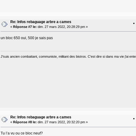
Re: Infos rebaguage arbre a cames
«
Réponse #7 le:
dim. 27 mars 2022, 20:28:29 pm »
un bloc 650 oui, 500 je sais pas
J'suis ancien combattant, communiste, militant des bistros. C'est dire si dans ma vie j'ai e
Re: Infos rebaguage arbre a cames
«
Réponse #8 le:
dim. 27 mars 2022, 20:32:20 pm »
Tu l’a vu ou ce bloc neuf?