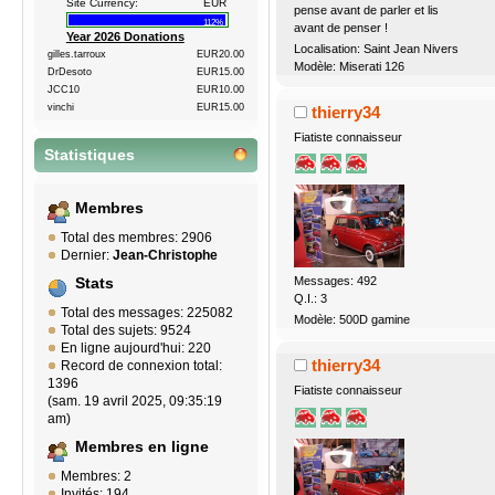
Site Currency:
EUR
pense avant de parler et lis
112%
avant de penser !
Year 2026 Donations
Localisation: Saint Jean Nivers
gilles.tarroux
EUR20.00
Modèle: Miserati 126
DrDesoto
EUR15.00
JCC10
EUR10.00
vinchi
EUR15.00
thierry34
Fiatiste connaisseur
Statistiques
Membres
Total des membres: 2906
Dernier:
Jean-Christophe
Messages: 492
Stats
Q.I.: 3
Total des messages: 225082
Modèle: 500D gamine
Total des sujets: 9524
En ligne aujourd'hui: 220
thierry34
Record de connexion total:
1396
Fiatiste connaisseur
(sam. 19 avril 2025, 09:35:19
am)
Membres en ligne
Membres: 2
Invités: 194