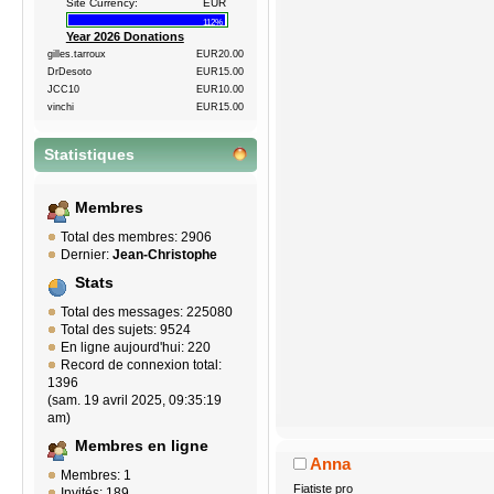
Site Currency:
EUR
112%
Year 2026 Donations
gilles.tarroux
EUR20.00
DrDesoto
EUR15.00
JCC10
EUR10.00
vinchi
EUR15.00
Statistiques
Membres
Total des membres: 2906
Dernier:
Jean-Christophe
Stats
Total des messages: 225080
Total des sujets: 9524
En ligne aujourd'hui: 220
Record de connexion total:
1396
(sam. 19 avril 2025, 09:35:19
am)
Membres en ligne
Anna
Membres: 1
Fiatiste pro
Invités: 189