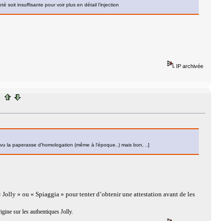
 soit insuffisante pour voir plus en détail l'injection
IP archivée
 vu la paperasse d'homologation (même à l'époque..) mais bon, ..]
 Jolly » ou « Spiaggia » pour tenter d’obtenir une attestation avant de les
gine sur les authentiques Jolly.