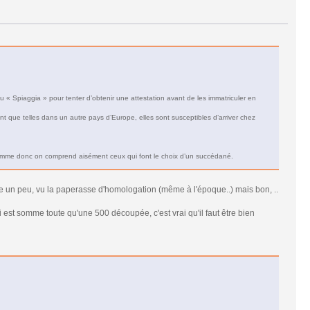
 « Spiaggia » pour tenter d’obtenir une attestation avant de les immatriculer en
t que telles dans un autre pays d’Europe, elles sont susceptibles d’arriver chez
omme donc on comprend aisément ceux qui font le choix d’un succédané.
ne un peu, vu la paperasse d'homologation (même à l'époque..) mais bon, ..
est somme toute qu'une 500 découpée, c'est vrai qu'il faut être bien