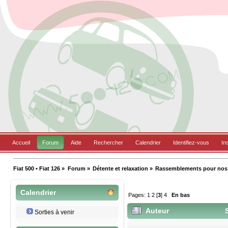
Accueil
Forum
Aide
Rechercher
Calendrier
Identifiez-vous
In
Fiat 500 • Fiat 126
»
Forum
»
Détente et relaxation
»
Rassemblements pour nos B
Calendrier
Pages:
1
2
[
3
]
4
En bas
Auteur
S
Sorties à venir