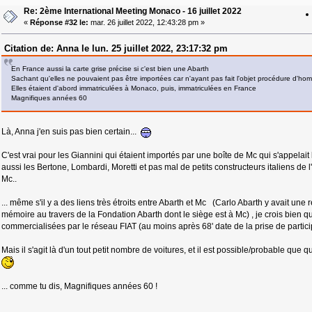
Re: 2ème International Meeting Monaco - 16 juillet 2022
«
Réponse #32 le:
mar. 26 juillet 2022, 12:43:28 pm »
Citation de: Anna le lun. 25 juillet 2022, 23:17:32 pm
En France aussi la carte grise précise si c'est bien une Abarth
Sachant qu'elles ne pouvaient pas être importées car n'ayant pas fait l'objet procédure d'hom
Elles étaient d'abord immatriculées à Monaco, puis, immatriculées en France
Magnifiques années 60
Là, Anna j'en suis pas bien certain...
C'est vrai pour les Giannini qui étaient importés par une boîte de Mc qui s'appelait
aussi les Bertone, Lombardi, Moretti et pas mal de petits constructeurs italiens de l'
Mc..
... même s'il y a des liens très étroits entre Abarth et Mc (Carlo Abarth y avait une
mémoire au travers de la Fondation Abarth dont le siège est à Mc) , je crois bien q
commercialisées par le réseau FIAT (au moins après 68' date de la prise de particip
Mais il s'agit là d'un tout petit nombre de voitures, et il est possible/probable q
... comme tu dis, Magnifiques années 60 !