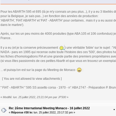
Pour les ABARTH 595 et 695 (là je m'y connais un peu plus...), il y a eu 3 libellés dif
pour la Belgique, je sais pas...) en fonction des années de production:
'ABARTH', 'FIAT ABARTH' et 'FIAT - ABARTH' pour certaines.. mais il y a eu aussi d
dans le marbre').
Après, sur les un peu moins de 4000 produites (type ABA 105 et 106 confondus) je 
France..
Il y a eu (et je la conserve précieusement
) une véritable 'bible' sur le sujet 
NADA - paru en 1995 qui recense outre toute l'histoire des ces '500', des photos ha
les fiches d'homologations FIA et une grande partie des premiers propriétaires avec l
(si vous êtes passionnés de ces petites Abarth et que vous en trouvez un exemplair
... et puisqu'on est sur la page du Meeting de Monaco
:
[ You are not allowed to view attachments ]
" FIAT - ABARTH " 595 SS assetto corsa - 1970 - n° ABA 2747 - Préparation P. Brune
«
Modifié: lun. 25 juillet 2022, 23:21:04 pm par JF500
»
Re: 2ème International Meeting Monaco - 16 juillet 2022
«
Réponse #30 le:
lun. 25 juillet 2022, 23:17:32 pm »