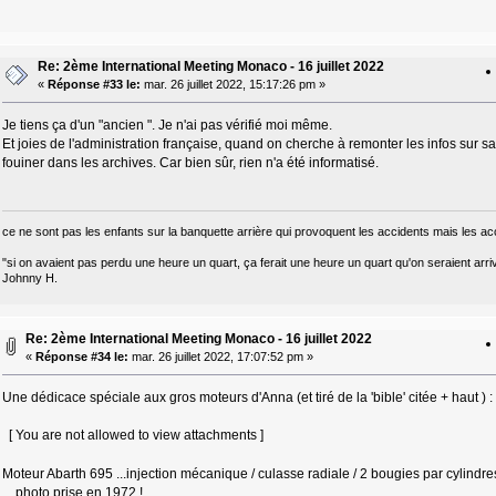
Re: 2ème International Meeting Monaco - 16 juillet 2022
«
Réponse #33 le:
mar. 26 juillet 2022, 15:17:26 pm »
Je tiens ça d'un "ancien ". Je n'ai pas vérifié moi même.
Et joies de l'administration française, quand on cherche à remonter les infos sur sa
fouiner dans les archives. Car bien sûr, rien n'a été informatisé.
ce ne sont pas les enfants sur la banquette arrière qui provoquent les accidents mais les ac
"si on avaient pas perdu une heure un quart, ça ferait une heure un quart qu'on seraient arri
Johnny H.
Re: 2ème International Meeting Monaco - 16 juillet 2022
«
Réponse #34 le:
mar. 26 juillet 2022, 17:07:52 pm »
Une dédicace spéciale aux gros moteurs d'Anna (et tiré de la 'bible' citée + haut ) :
[ You are not allowed to view attachments ]
Moteur Abarth 695 ...injection mécanique / culasse radiale / 2 bougies par cylindres
... photo prise en 1972 !