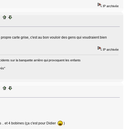
IP archivée
 propre carte grise, c'est au bon vouloir des gens qui voudraient bien
IP archivée
cidents sur la banquette arrière qui provoquent les enfants
vés"
 .. et 4 bobines (ça c'est pour Didier
)