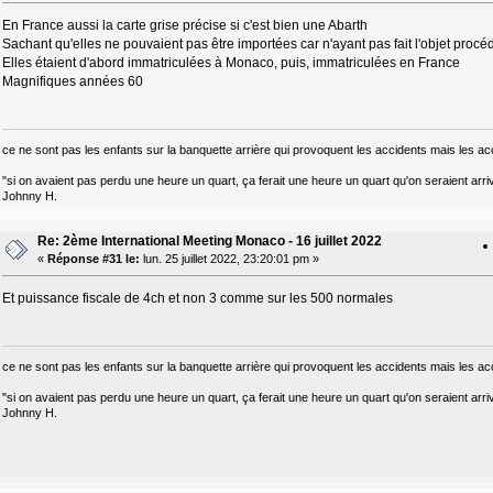
En France aussi la carte grise précise si c'est bien une Abarth
Sachant qu'elles ne pouvaient pas être importées car n'ayant pas fait l'objet procé
Elles étaient d'abord immatriculées à Monaco, puis, immatriculées en France
Magnifiques années 60
ce ne sont pas les enfants sur la banquette arrière qui provoquent les accidents mais les ac
"si on avaient pas perdu une heure un quart, ça ferait une heure un quart qu'on seraient arri
Johnny H.
Re: 2ème International Meeting Monaco - 16 juillet 2022
«
Réponse #31 le:
lun. 25 juillet 2022, 23:20:01 pm »
Et puissance fiscale de 4ch et non 3 comme sur les 500 normales
ce ne sont pas les enfants sur la banquette arrière qui provoquent les accidents mais les ac
"si on avaient pas perdu une heure un quart, ça ferait une heure un quart qu'on seraient arri
Johnny H.