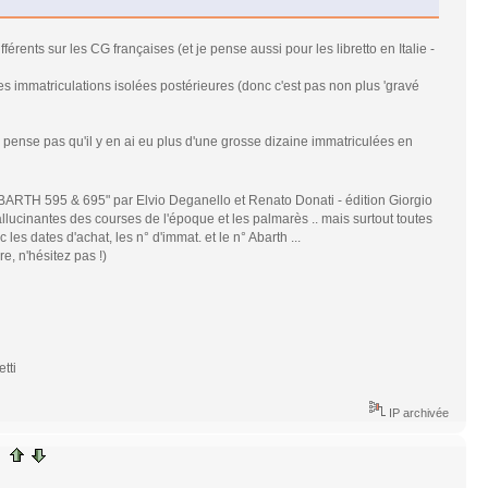
férents sur les CG françaises (et je pense aussi pour les libretto en Italie -
es immatriculations isolées postérieures (donc c'est pas non plus 'gravé
pense pas qu'il y en ai eu plus d'une grosse dizaine immatriculées en
: "ABARTH 595 & 695" par Elvio Deganello et Renato Donati - édition Giorgio
llucinantes des courses de l'époque et les palmarès .. mais surtout toutes
es dates d'achat, les n° d'immat. et le n° Abarth ...
e, n'hésitez pas !)
tti
IP archivée