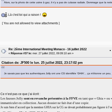
Alors, sur la photo de cette usine à gaz, il n'y a pas de culasse radiale. Dommage que la netteté
Là c'est toi qui a raison !
[ You are not allowed to view attachments ]
Re: 2ème International Meeting Monaco - 16 juillet 2022
«
Réponse #37 le:
mer. 27 juillet 2022, 09:09:10 am »
Citation de: JF500 le lun. 25 juillet 2022, 23:17:02 pm
Je savais pas que les authentiques Jolly ont une CG identifiée 'GHIA'... ça m'étonne un peu,
Ce n’est pas ce que j’ai écrit :
Les fausses Jolly
sont en revanche présentées à la FFVE
en tant que « Ghia » ou «
immatriculer en collection. Aucun dossier ne fait état d’une copie.
Je suis bien d’accord que la mention GHIA sur la CG ne devait probablement pas figurer à l’ori