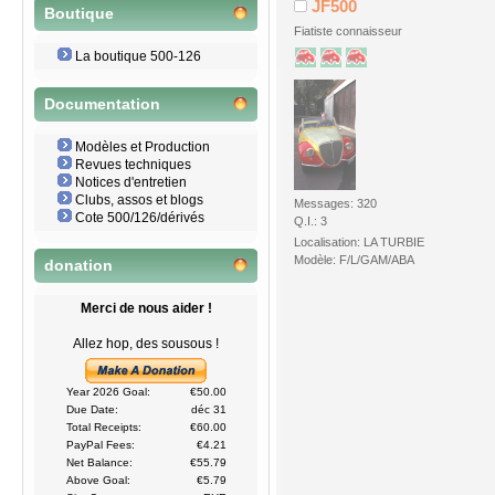
JF500
Boutique
Fiatiste connaisseur
La boutique 500-126
Documentation
Modèles et Production
Revues techniques
Notices d'entretien
Clubs, assos et blogs
Messages: 320
Cote 500/126/dérivés
Q.I.: 3
Localisation: LA TURBIE
Modèle: F/L/GAM/ABA
donation
Merci de nous aider !
Allez hop, des sousous !
Year 2026 Goal:
€50.00
Due Date:
déc 31
Total Receipts:
€60.00
PayPal Fees:
€4.21
Net Balance:
€55.79
Above Goal:
€5.79