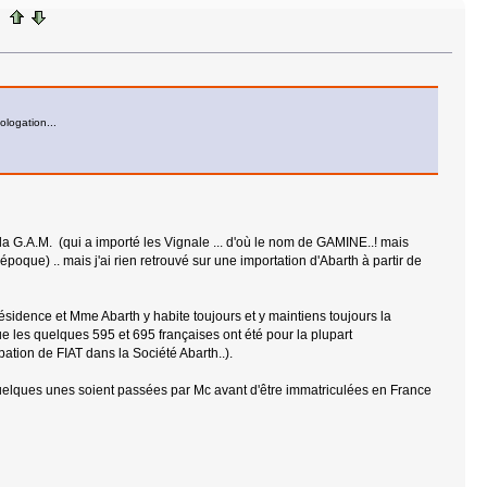
ologation...
 la G.A.M. (qui a importé les Vignale ... d'où le nom de GAMINE..! mais
époque) .. mais j'ai rien retrouvé sur une importation d'Abarth à partir de
 résidence et Mme Abarth y habite toujours et y maintiens toujours la
ue les quelques 595 et 695 françaises ont été pour la plupart
ation de FIAT dans la Société Abarth..).
ue quelques unes soient passées par Mc avant d'être immatriculées en France