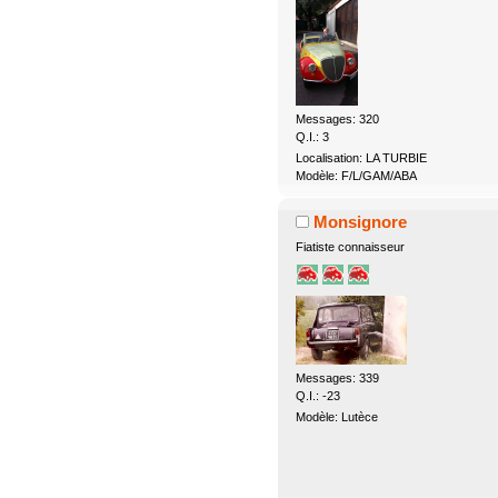
Messages: 320
Q.I.: 3
Localisation: LA TURBIE
Modèle: F/L/GAM/ABA
Monsignore
Fiatiste connaisseur
Messages: 339
Q.I.: -23
Modèle: Lutèce