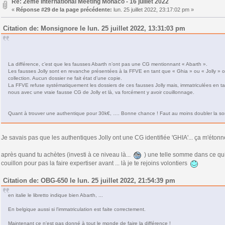
Re: 2ème International Meeting Monaco - 16 juillet 2022
«
Réponse #29 de la page précédente:
lun. 25 juillet 2022, 23:17:02 pm »
Citation de: Monsignore le lun. 25 juillet 2022, 13:31:03 pm
La différence, c’est que les fausses Abarth n’ont pas une CG mentionnant « Abarth ».
Les fausses Jolly sont en revanche présentées à la FFVE en tant que « Ghia » ou « Jolly » ou
collection. Aucun dossier ne fait état d’une copie.
La FFVE refuse systématiquement les dossiers de ces fausses Jolly mais, immatriculées en tan
nous avec une vraie fausse CG de Jolly et là, va forcément y avoir couillonnage.
Quant à trouver une authentique pour 30k€, …. Bonne chance ! Faut au moins doubler la s
Je savais pas que les authentiques Jolly ont une CG identifiée 'GHIA'... ça m'éton
après quand tu achètes (investi à ce niveau là...
) une telle somme dans ce qui 
couillon pour pas la faire expertiser avant ... là je te rejoins volontiers
Citation de: OBG-650 le lun. 25 juillet 2022, 21:54:39 pm
en italie le libretto indique bien Abarth, ...
En belgique aussi si l'immatriculation est faite correctement.
Maintenant ce n'est pas donné à tout le monde de faire la différence !