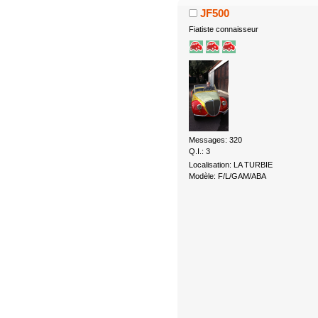
JF500
Fiatiste connaisseur
Messages: 320
Q.I.: 3
Localisation: LA TURBIE
Modèle: F/L/GAM/ABA