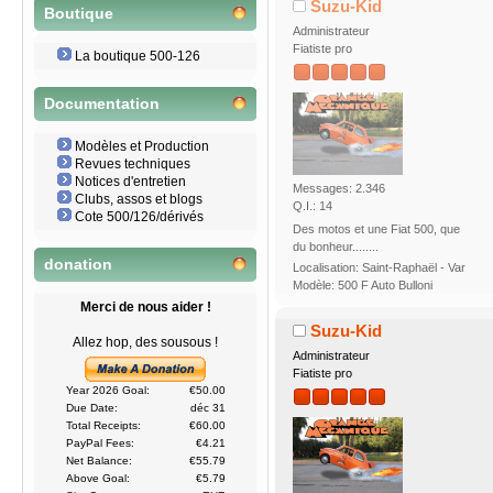
Suzu-Kid
Boutique
Administrateur
Fiatiste pro
La boutique 500-126
Documentation
Modèles et Production
Revues techniques
Notices d'entretien
Messages: 2.346
Clubs, assos et blogs
Q.I.: 14
Cote 500/126/dérivés
Des motos et une Fiat 500, que
du bonheur........
donation
Localisation: Saint-Raphaël - Var
Modèle: 500 F Auto Bulloni
Merci de nous aider !
Suzu-Kid
Allez hop, des sousous !
Administrateur
Fiatiste pro
Year 2026 Goal:
€50.00
Due Date:
déc 31
Total Receipts:
€60.00
PayPal Fees:
€4.21
Net Balance:
€55.79
Above Goal:
€5.79