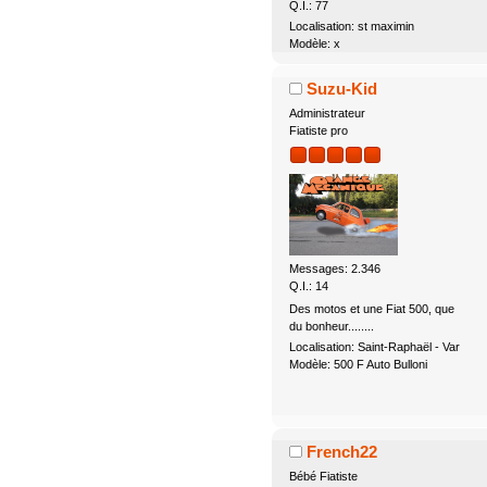
Q.I.: 77
Localisation: st maximin
Modèle: x
Suzu-Kid
Administrateur
Fiatiste pro
Messages: 2.346
Q.I.: 14
Des motos et une Fiat 500, que
du bonheur........
Localisation: Saint-Raphaël - Var
Modèle: 500 F Auto Bulloni
French22
Bébé Fiatiste