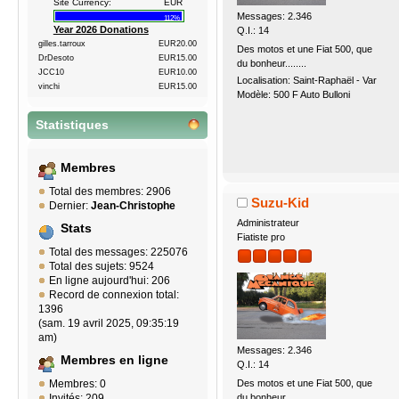
Site Currency:
EUR
Messages: 2.346
112%
Year 2026 Donations
Q.I.: 14
gilles.tarroux
EUR20.00
Des motos et une Fiat 500, que
DrDesoto
EUR15.00
du bonheur........
JCC10
EUR10.00
Localisation: Saint-Raphaël - Var
vinchi
EUR15.00
Modèle: 500 F Auto Bulloni
Statistiques
Membres
Total des membres: 2906
Suzu-Kid
Dernier:
Jean-Christophe
Administrateur
Stats
Fiatiste pro
Total des messages: 225076
Total des sujets: 9524
En ligne aujourd'hui: 206
Record de connexion total:
1396
(sam. 19 avril 2025, 09:35:19
am)
Messages: 2.346
Membres en ligne
Q.I.: 14
Des motos et une Fiat 500, que
Membres: 0
du bonheur........
Invités: 209