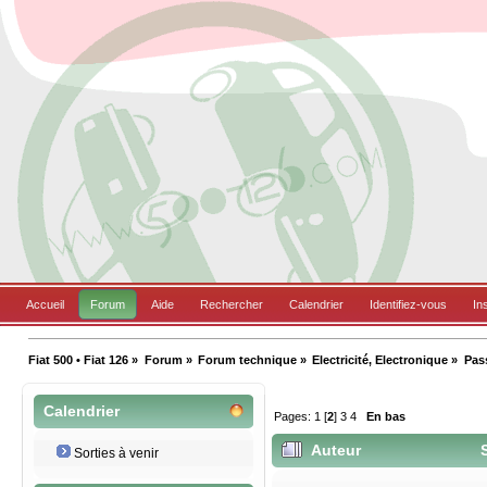
Accueil
Forum
Aide
Rechercher
Calendrier
Identifiez-vous
In
Fiat 500 • Fiat 126
»
Forum
»
Forum technique
»
Electricité, Electronique
»
Pass
Calendrier
Pages:
1
[
2
]
3
4
En bas
Auteur
S
Sorties à venir