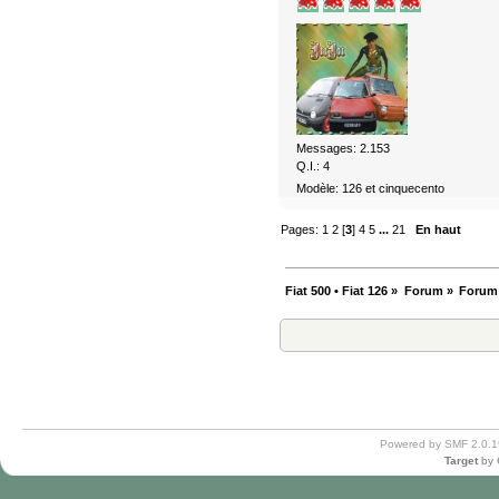
Messages: 2.153
Q.I.: 4
Modèle: 126 et cinquecento
Pages:
1
2
[
3
]
4
5
...
21
En haut
Fiat 500 • Fiat 126
»
Forum
»
Forum
Powered by SMF 2.0.1
Target
by