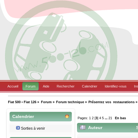
Accueil
Forum
Aide
Rechercher
Calendrier
Identifiez-vous
In
Fiat 500 • Fiat 126
»
Forum
»
Forum technique
»
Présentez vos  restaurations
»
Calendrier
Pages:
1
2
[
3
]
4
5
...
21
En bas
Auteur
S
Sorties à venir