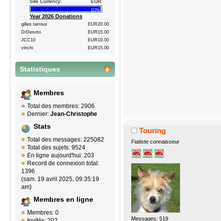
Site Currency:
EUR
112%
Year 2026 Donations
gilles.tarroux
EUR20.00
DrDesoto
EUR15.00
JCC10
EUR10.00
vinchi
EUR15.00
Statistiques
Membres
Total des membres: 2906
Dernier:
Jean-Christophe
Stats
Touring
Total des messages: 225082
Fiatiste connaisseur
Total des sujets: 9524
En ligne aujourd'hui: 203
Record de connexion total:
1396
(sam. 19 avril 2025, 09:35:19
am)
Membres en ligne
Membres: 0
Messages: 519
Invités: 202