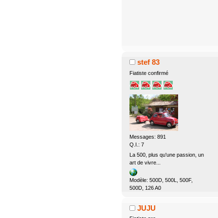
stef 83
Fiatiste confirmé
Messages: 891
Q.I.: 7
La 500, plus qu'une passion, un
art de vivre...
Modèle: 500D, 500L, 500F,
500D, 126 A0
JUJU