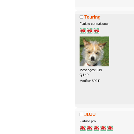
Touring
Fiatiste connaisseur
Messages: 519
Q.I.: 9
Modèle: 500 F
JUJU
Fiatiste pro