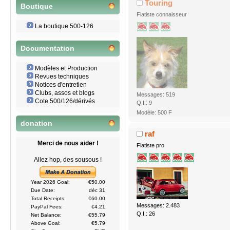
Touring
Boutique
Fiatiste connaisseur
La boutique 500-126
Documentation
Modèles et Production
Revues techniques
Notices d'entretien
Clubs, assos et blogs
Messages: 519
Cote 500/126/dérivés
Q.I.: 9
Modèle: 500 F
donation
raf
Merci de nous aider !
Fiatiste pro
Allez hop, des sousous !
Year 2026 Goal:
€50.00
Due Date:
déc 31
Total Receipts:
€60.00
Messages: 2.483
PayPal Fees:
€4.21
Q.I.: 26
Net Balance:
€55.79
Above Goal:
€5.79