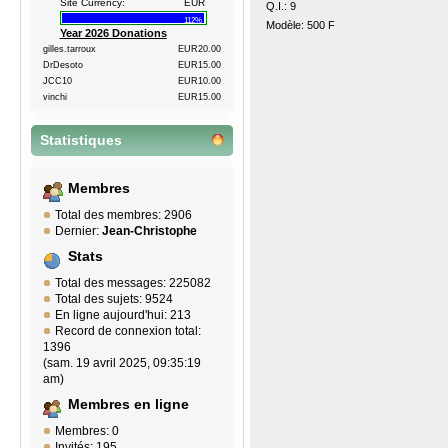
Site Currency:
EUR
Q.I.: 9
112%
Modèle: 500 F
Year 2026 Donations
gilles.tarroux
EUR20.00
DrDesoto
EUR15.00
JCC10
EUR10.00
vinchi
EUR15.00
Statistiques
Membres
Total des membres: 2906
Dernier:
Jean-Christophe
Stats
Total des messages: 225082
Total des sujets: 9524
En ligne aujourd'hui: 213
Record de connexion total:
1396
(sam. 19 avril 2025, 09:35:19
am)
Membres en ligne
Membres: 0
Invités: 195