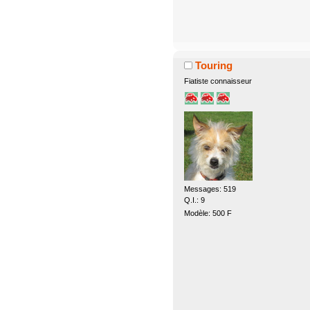
Touring
Fiatiste connaisseur
Messages: 519
Q.I.: 9
Modèle: 500 F