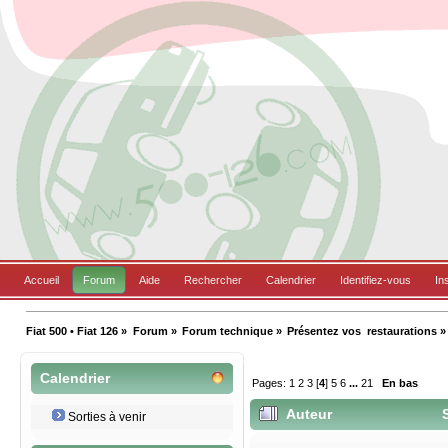
Accueil
Forum
Aide
Rechercher
Calendrier
Identifiez-vous
In
Fiat 500 • Fiat 126
»
Forum
»
Forum technique
»
Présentez vos  restaurations
»
Calendrier
Pages:
1
2
3
[
4
]
5
6
...
21
En bas
Auteur
S
Sorties à venir