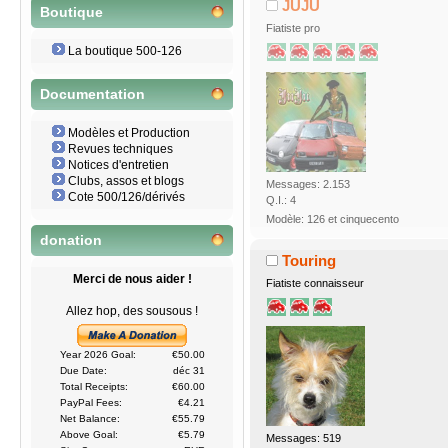
JUJU
Boutique
Fiatiste pro
La boutique 500-126
Documentation
Modèles et Production
Revues techniques
Notices d'entretien
Clubs, assos et blogs
Messages: 2.153
Cote 500/126/dérivés
Q.I.: 4
Modèle: 126 et cinquecento
donation
Touring
Merci de nous aider !
Fiatiste connaisseur
Allez hop, des sousous !
Year 2026 Goal:
€50.00
Due Date:
déc 31
Total Receipts:
€60.00
PayPal Fees:
€4.21
Net Balance:
€55.79
Above Goal:
€5.79
Messages: 519