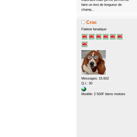
faire un test de longueur de
champ...
Croc
Fiatiste fanatique
Messages: 15.602
Q.I.: 30
Modèle: 2 500F biens moisies