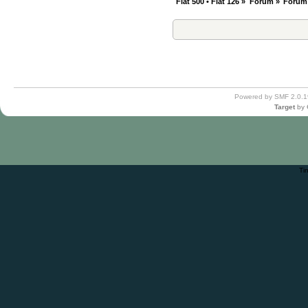
Fiat 500 • Fiat 126
»
Forum
»
Forum
Powered by SMF 2.0.1
Target
by
Ti