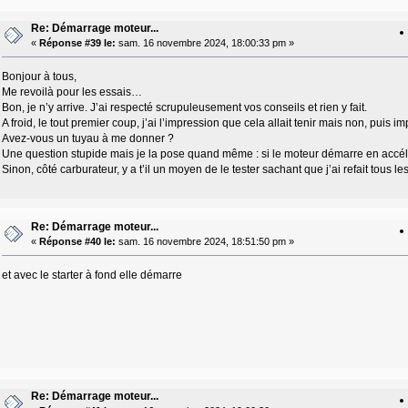
Re: Démarrage moteur...
«
Réponse #39 le:
sam. 16 novembre 2024, 18:00:33 pm »
Bonjour à tous,
Me revoilà pour les essais…
Bon, je n’y arrive. J’ai respecté scrupuleusement vos conseils et rien y fait.
A froid, le tout premier coup, j’ai l’impression que cela allait tenir mais non, puis
Avez-vous un tuyau à me donner ?
Une question stupide mais je la pose quand même : si le moteur démarre en accélé
Sinon, côté carburateur, y a t’il un moyen de le tester sachant que j’ai refait tous les
Re: Démarrage moteur...
«
Réponse #40 le:
sam. 16 novembre 2024, 18:51:50 pm »
et avec le starter à fond elle démarre
Re: Démarrage moteur...