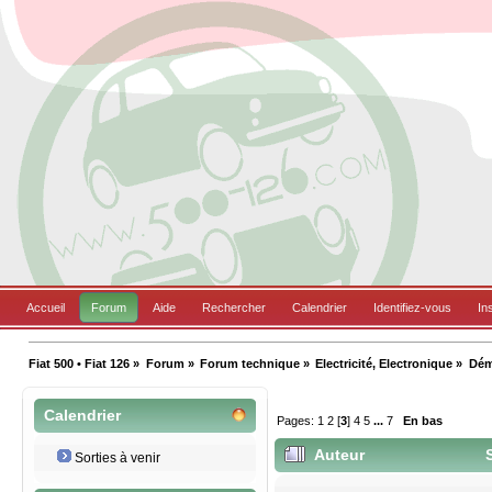
Accueil
Forum
Aide
Rechercher
Calendrier
Identifiez-vous
In
Fiat 500 • Fiat 126
»
Forum
»
Forum technique
»
Electricité, Electronique
»
Dém
Calendrier
Pages:
1
2
[
3
]
4
5
...
7
En bas
Auteur
S
Sorties à venir