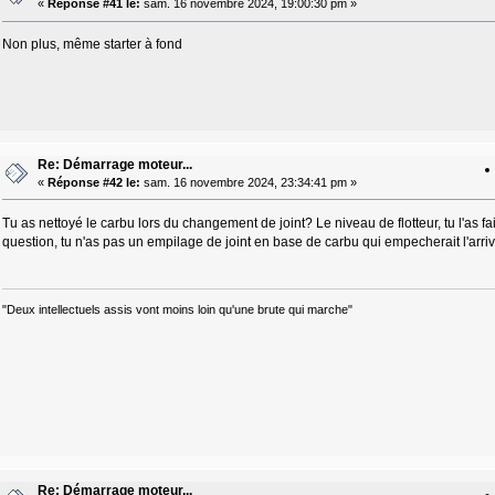
«
Réponse #41 le:
sam. 16 novembre 2024, 19:00:30 pm »
Non plus, même starter à fond
Re: Démarrage moteur...
«
Réponse #42 le:
sam. 16 novembre 2024, 23:34:41 pm »
Tu as nettoyé le carbu lors du changement de joint? Le niveau de flotteur, tu l'as fa
question, tu n'as pas un empilage de joint en base de carbu qui empecherait l'arrivé
"Deux intellectuels assis vont moins loin qu'une brute qui marche"
Re: Démarrage moteur...