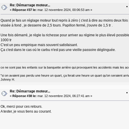
Re: Démarrage moteur...
«
Réponse #37 le:
mar. 12 novembre 2024, 00:06:53 am »
Quand je fais un réglage moteur tout repris à zéro ( c'est à dire au moins deux fo
vissée à fond , je desserre de 2,5 tours. Papillon fermé, j'ouvre de 1,5 tr .
Une fois démarré, je règle la richesse pour arriver au régime le plus élevé possible
1000 tr
C'est un peu empirique mais souvent satisfaisant.
Ça c'est dans le cas où le carbu n'est pas une vieille passoire déglinguée.
ce ne sont pas les enfants sur la banquette arrière qui provoquent les accidents mais les ac
"si on avaient pas perdu une heure un quart, ça ferait une heure un quart qu'on seraient arri
Johnny H.
Re: Démarrage moteur...
«
Réponse #38 le:
mar. 12 novembre 2024, 06:27:41 am »
Ok, merci pour ces retours.
A tester, je vous tiens au courant.