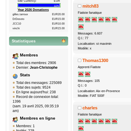
Site Currency:
EUR
mitch83
112%
Year 2026 Donations
Fiatiste fanatique
gilles.tarroux
EUR20.00
DrDesoto
EUR15.00
JCC10
EUR10.00
vinchi
EUR15.00
Messages: 6.607
Q.I.: 77
Statistiques
Localisation: st maximin
Modèle: x
Membres
Thomas1300
Total des membres: 2906
Apprenti Fiatiste
Dernier:
Jean-Christophe
Stats
Messages: 105
Total des messages: 225089
Q.I.: 0
Total des sujets: 9524
Localisation: Aix-en-Provence
En ligne aujourd'hui: 238
Modèle: FIAT 500F
Record de connexion total:
1396
(sam. 19 avril 2025, 09:35:19
charles
am)
Fiatiste fanatique
Membres en ligne
Membres: 1
Invités: 229