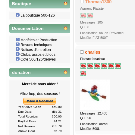
Thomas1300
Boutique
Apprenti Fiatiste
La boutique 500-126
Messages: 105
Q.I.: 0
Documentation
Localisation: Aix-en-Provence
Modèle: FIAT 500F
Modèles et Production
Revues techniques
Notices d'entretien
charles
Clubs, assos et blogs
Fiatiste fanatique
Cote 500/126/dérivés
donation
Merci de nous aider !
Allez hop, des sousous !
Year 2026 Goal:
€50.00
Due Date:
déc 31
Messages: 12.485
Total Receipts:
€60.00
Q.I.: 56
PayPal Fees:
€4.21
Localisation: corse
Net Balance:
€55.79
Modèle: 500L
Above Goal:
€5.79