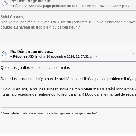
Re: Démarrage moteur...
«
Réponse #29 de la page précédente:
dim. 10 novembre 2024, 21:36:06 pm »
Salut Charles,
Non, je n’ai pas réglé le niveau de cuve du carburateur… je vais chercher la pro
gouttes au niveau du trop plein du carburateur ?
Re: Démarrage moteur...
«
Réponse #30 le:
dim. 10 novembre 2024, 22:37:32 pm »
Quelques gouttes sont tout à fait normales :
Donc si c'est normal, il n'y a pas de problème, et si il n'y a pas de problème il n'y 
Quoiqu'il en soit, je n'ai pas suivi l'histoire de ton moteur mais si arrété longtemps,
Tu as la procédure de réglage du flotteur dans la RTA ou dans le manuel de réparat
"Deux intellectuels assis vont moins loin qu'une brute qui marche"