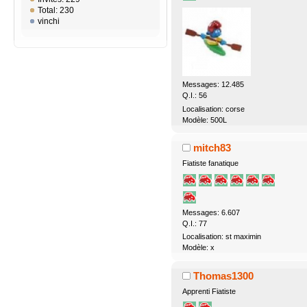
Total: 230
vinchi
Messages: 12.485
Q.I.: 56
Localisation: corse
Modèle: 500L
mitch83
Fiatiste fanatique
Messages: 6.607
Q.I.: 77
Localisation: st maximin
Modèle: x
Thomas1300
Apprenti Fiatiste