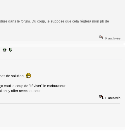
cédure dans le forum. Du coup, je suppose que cela réglera mon pb de
IP archivée
a pas de solution
.
 ça vaut le coup de "réviser" le carburateur.
ion. y aller avec douceur.
IP archivée