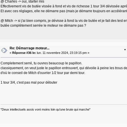
@ Charles -> oui, starter mis
Effectivement vis de butée vissée à fond et vis de richesse 1 tour 3/4 dévissée après 
Et avec ces réglages, elle ne démarre pas (mais je démarre toujours en accélérant
@ Mitch -> si j'ai bien compris, je dévisse à fond la vis de butée et je fait des test 
butée complètement serrée le moteur ne démarre pas ?
Re: Démarrage moteur...
«
Réponse #36 le:
lun. 11 novembre 2024, 23:19:15 pm »
Completement serré, tu ouvres beaucoup le papillon.
classiquement, on veut juste le papillon entrouvert, qui dévoile à peine les trous d
d'où le conseil de Mitch d'ouvrier 1/2 tour par demi tour.
1 tour 3/4, c'est pas mal pour débuter
"Deux intellectuels assis vont moins loin qu'une brute qui marche"