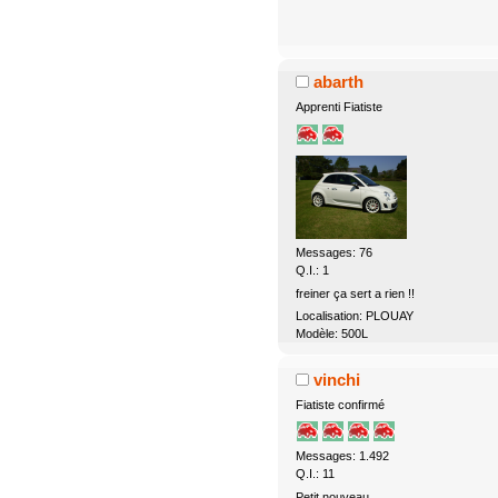
abarth
Apprenti Fiatiste
Messages: 76
Q.I.: 1
freiner ça sert a rien !!
Localisation: PLOUAY
Modèle: 500L
vinchi
Fiatiste confirmé
Messages: 1.492
Q.I.: 11
Petit nouveau