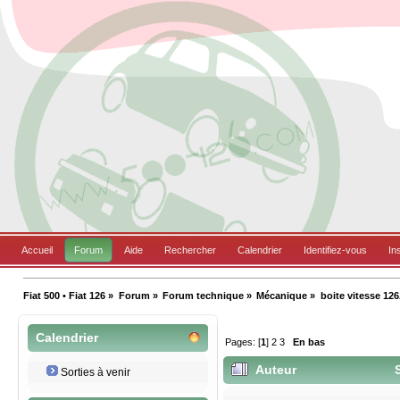
Accueil
Forum
Aide
Rechercher
Calendrier
Identifiez-vous
In
Fiat 500 • Fiat 126
»
Forum
»
Forum technique
»
Mécanique
»
boite vitesse 12
Calendrier
Pages: [
1
]
2
3
En bas
Auteur
S
Sorties à venir