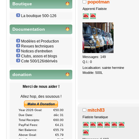
popotman
Boutique
Apprenti Fiatiste
La boutique 500-126
Documentation
Modèles et Production
Revues techniques
Notices d'entretien
Clubs, assos et blogs
Messages: 149
Cote 500/126/dérivés
Q.I.: 0
Localisation: sainte hermine
Modèle: 500L
donation
Merci de nous aider !
Allez hop, des sousous !
mitch83
Year 2026 Goal:
€50.00
Due Date:
déc 31
Fiatiste fanatique
Total Receipts:
€60.00
PayPal Fees:
€4.21
Net Balance:
€55.79
Above Goal:
€5.79