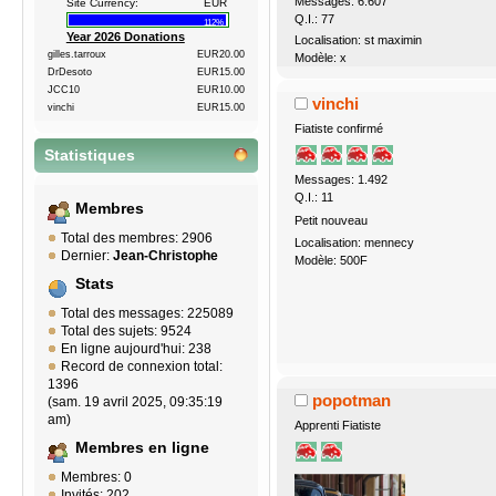
Messages: 6.607
Site Currency:
EUR
Q.I.: 77
112%
Year 2026 Donations
Localisation: st maximin
gilles.tarroux
EUR20.00
Modèle: x
DrDesoto
EUR15.00
JCC10
EUR10.00
vinchi
vinchi
EUR15.00
Fiatiste confirmé
Statistiques
Messages: 1.492
Q.I.: 11
Membres
Petit nouveau
Total des membres: 2906
Localisation: mennecy
Dernier:
Jean-Christophe
Modèle: 500F
Stats
Total des messages: 225089
Total des sujets: 9524
En ligne aujourd'hui: 238
Record de connexion total:
1396
popotman
(sam. 19 avril 2025, 09:35:19
am)
Apprenti Fiatiste
Membres en ligne
Membres: 0
Invités: 202