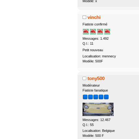
Modèle: x
vinchi
Fiatiste confirmé
Messages: 1.492
Q.I.: 11
Petit nouveau
Localisation: mennecy
Modèle: 500F
tony500
Modérateur
Fiatiste fanatique
Messages: 12.467
Q.I.: 55
Localisation: Belgique
Modèle: 500 F