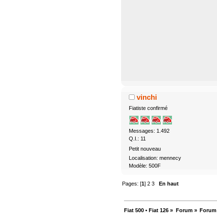
vinchi
Fiatiste confirmé
Messages: 1.492
Q.I.: 11
Petit nouveau
Localisation: mennecy
Modèle: 500F
Pages: [
1
]
2
3
En haut
Fiat 500 • Fiat 126
»
Forum
»
Forum