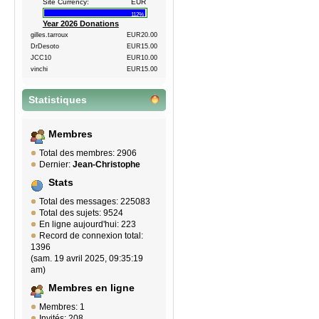
Site Currency:
EUR
112%
Year 2026 Donations
gilles.tarroux
EUR20.00
DrDesoto
EUR15.00
JCC10
EUR10.00
vinchi
EUR15.00
Statistiques
Membres
Total des membres: 2906
Dernier:
Jean-Christophe
Stats
Total des messages: 225083
Total des sujets: 9524
En ligne aujourd'hui: 223
Record de connexion total:
1396
(sam. 19 avril 2025, 09:35:19
am)
Membres en ligne
Membres: 1
Invités: 208