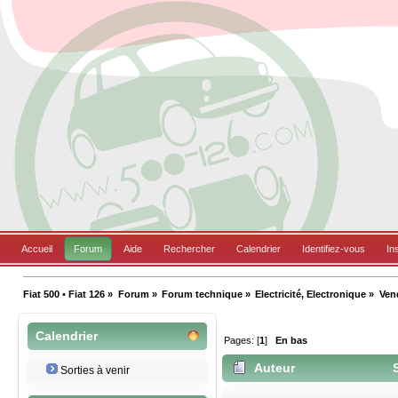
Accueil
Forum
Aide
Rechercher
Calendrier
Identifiez-vous
In
Fiat 500 • Fiat 126
»
Forum
»
Forum technique
»
Electricité, Electronique
»
Ven
Calendrier
Pages: [
1
]
En bas
Auteur
S
Sorties à venir