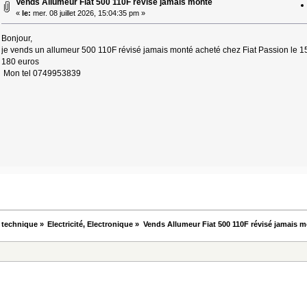
Vends Allumeur Fiat 500 110F révisé jamais monté
«
le:
mer. 08 juillet 2026, 15:04:35 pm »
Bonjour,
je vends un allumeur 500 110F révisé jamais monté acheté chez Fiat Passion le 15
180 euros
Mon tel 0749953839
 technique
»
Electricité, Electronique
»
Vends Allumeur Fiat 500 110F révisé jamais 