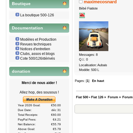
maximecosnard
Boutique
Bébé Fiatiste
La boutique 500-126
Documentation
Modèles et Production
Revues techniques
Notices d'entretien
Clubs, assos et blogs
Messages: 8
Cote 500/126/dérivés
Q.I.: 0
Localisation: Aubais
Modèle: 500 L
donation
Pages: [
1
]
En haut
Merci de nous aider !
Allez hop, des sousous !
Fiat 500 • Fiat 126
»
Forum
»
Forum
Year 2026 Goal:
€50.00
Due Date:
déc 31
Total Receipts:
€60.00
PayPal Fees:
€4.21
Net Balance:
€55.79
Above Goal:
€5.79