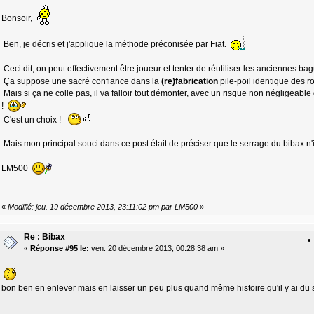
Bonsoir,
Ben, je décris et j'applique la méthode préconisée par Fiat.
Ceci dit, on peut effectivement être joueur et tenter de réutiliser les anciennes ba
Ça suppose une sacré confiance dans la
(re)fabrication
pile-poil identique des 
Mais si ça ne colle pas, il va falloir tout démonter, avec un risque non négligeable
!
C'est un choix !
Mais mon principal souci dans ce post était de préciser que le serrage du bibax n'i
LM500
«
Modifié: jeu. 19 décembre 2013, 23:11:02 pm par LM500
»
Re : Bibax
«
Réponse #95 le:
ven. 20 décembre 2013, 00:28:38 am »
bon ben en enlever mais en laisser un peu plus quand même histoire qu'il y ai du