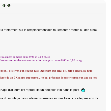
x qui s'informent sur le remplacement des roulements arrières ou des bibax
u roulement compris entre 0,05 et 0,08 m.kg
 l'axe sur son roulement avec un effort compris entre 0,05 et 0,08 m.kg !
sé... de serrer a un couple aussi important que celui de l'écrou central du filtre
e durée de vie 3X moins importante... ce qui préconise de serrer comme un ane on tort.
RTA qui d'ailleurs est reproduite un peu plus loin dans le post.
e du montage des roulements arrières sur nos fiatous : cette pression de