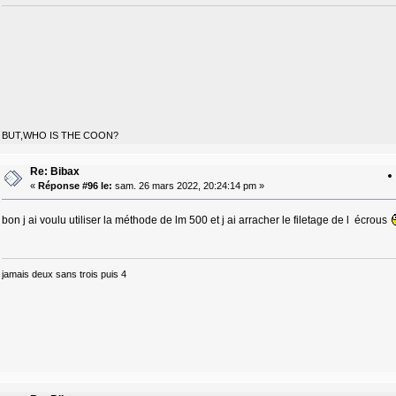
BUT,WHO IS THE COON?
Re: Bibax
«
Réponse #96 le:
sam. 26 mars 2022, 20:24:14 pm »
bon j ai voulu utiliser la méthode de lm 500 et j ai arracher le filetage de l écrous
jamais deux sans trois puis 4