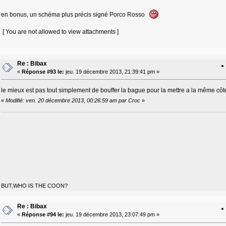
en bonus, un schéma plus précis signé Porco Rosso
[ You are not allowed to view attachments ]
Re : Bibax
«
Réponse #93 le:
jeu. 19 décembre 2013, 21:39:41 pm »
le mieux est pas tout simplement de bouffer la bague pour la mettre a la même côte
«
Modifié: ven. 20 décembre 2013, 00:26:59 am par Croc
»
BUT,WHO IS THE COON?
Re : Bibax
«
Réponse #94 le:
jeu. 19 décembre 2013, 23:07:49 pm »