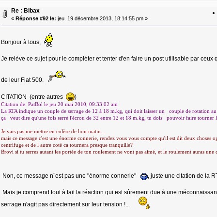
Re : Bibax
«
Réponse #92 le:
jeu. 19 décembre 2013, 18:14:55 pm »
Bonjour à tous,
Je relève ce sujet pour le compléter et tenter d'en faire un post utilisable par ceu
de leur Fiat 500.
CITATION (entre autres
)
Citation de: PatBol le jeu 20 mai 2010, 09:33:02 am
La RTA indique un couple de serrage de 12 à 18 m.kg, qui doit laisser un couple de rotation a
ça veut dire qu'une fois serré l'écrou de 32 entre 12 et 18 m.kg, tu dois pouvoir faire tourner
Je vais pas me mettre en colère de bon matin...
mais ce message c'est une énorme connerie, rendez vous vous compte qu'il est dit deux choses oppo
centrifuge et de l autre coté ca tournera presque tranquille?
Brovi si tu serres autant les portée de ton roulement ne vont pas aimé, et le roulement auras un
Non, ce message n´est pas une "énorme connerie"
, juste une citation de la 
Mais je comprend tout à fait la réaction qui est sûrement due à une méconnaissanc
serrage n'agit pas directement sur leur tension !...