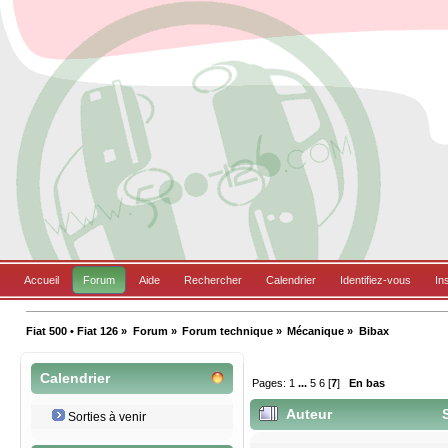
Accueil
Forum
Aide
Rechercher
Calendrier
Identifiez-vous
In
Fiat 500 • Fiat 126
»
Forum
»
Forum technique
»
Mécanique
»
Bibax
Calendrier
Pages:
1
...
5
6
[
7
]
En bas
Auteur
S
Sorties à venir