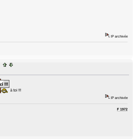
IP archivée
à toi !!!
IP archivée
F 1972