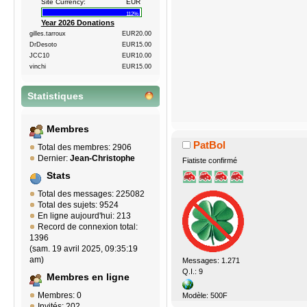
Site Currency:
EUR
112%
Year 2026 Donations
gilles.tarroux
EUR20.00
DrDesoto
EUR15.00
JCC10
EUR10.00
vinchi
EUR15.00
Statistiques
Membres
PatBol
Total des membres: 2906
Dernier:
Jean-Christophe
Fiatiste confirmé
Stats
Total des messages: 225082
Total des sujets: 9524
En ligne aujourd'hui: 213
Record de connexion total:
1396
(sam. 19 avril 2025, 09:35:19
am)
Messages: 1.271
Q.I.: 9
Membres en ligne
Membres: 0
Modèle: 500F
Invités: 202