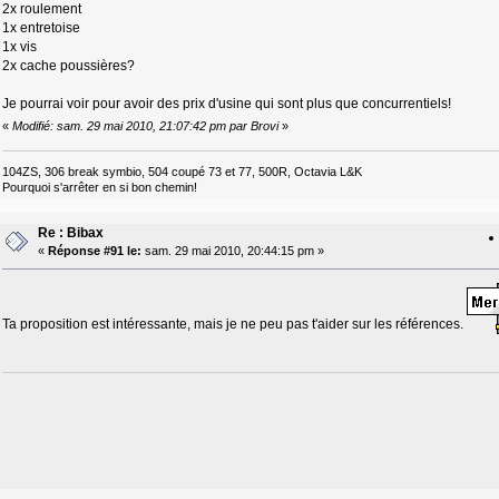
2x roulement
1x entretoise
1x vis
2x cache poussières?
Je pourrai voir pour avoir des prix d'usine qui sont plus que concurrentiels!
«
Modifié: sam. 29 mai 2010, 21:07:42 pm par Brovi
»
104ZS, 306 break symbio, 504 coupé 73 et 77, 500R, Octavia L&K
Pourquoi s'arrêter en si bon chemin!
Re : Bibax
«
Réponse #91 le:
sam. 29 mai 2010, 20:44:15 pm »
Ta proposition est intéressante, mais je ne peu pas t'aider sur les références.