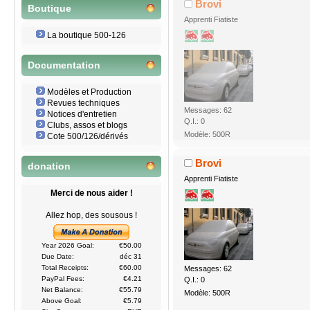
Brovi
Boutique
Apprenti Fiatiste
La boutique 500-126
Documentation
Modèles et Production
Revues techniques
Messages: 62
Notices d'entretien
Q.I.: 0
Clubs, assos et blogs
Modèle: 500R
Cote 500/126/dérivés
Brovi
donation
Apprenti Fiatiste
Merci de nous aider !
Allez hop, des sousous !
Year 2026 Goal:
€50.00
Due Date:
déc 31
Total Receipts:
€60.00
Messages: 62
PayPal Fees:
€4.21
Q.I.: 0
Net Balance:
€55.79
Modèle: 500R
Above Goal:
€5.79