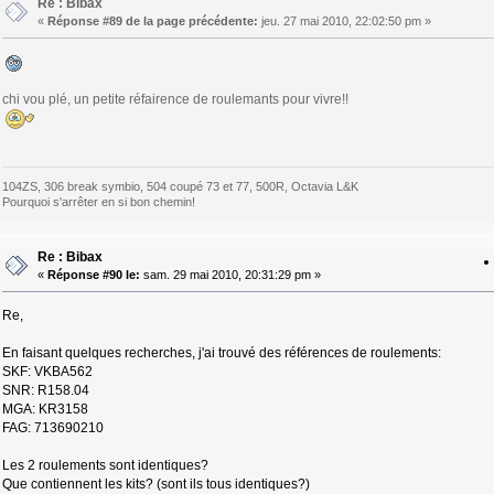
Re : Bibax
«
Réponse #89 de la page précédente:
jeu. 27 mai 2010, 22:02:50 pm »
chi vou plé, un petite réfairence de roulemants pour vivre!!
104ZS, 306 break symbio, 504 coupé 73 et 77, 500R, Octavia L&K
Pourquoi s'arrêter en si bon chemin!
Re : Bibax
«
Réponse #90 le:
sam. 29 mai 2010, 20:31:29 pm »
Re,
En faisant quelques recherches, j'ai trouvé des références de roulements:
SKF: VKBA562
SNR: R158.04
MGA: KR3158
FAG: 713690210
Les 2 roulements sont identiques?
Que contiennent les kits? (sont ils tous identiques?)