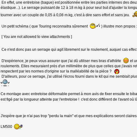
En effet, une entretoise (bague) est positionnée entre les parties internes des deux
élastique...). Le serrage puissant de 12 à 18 m.kg à pour seul but d'ajuster la lon
tourner avec un couple de 0,05 à 0,08 m.kg, c'est à dire sans effort et sans jeu.
Un petit schéma ( que Touring reconnaitra sûrement
) illustre mon propos :
[ You are not allowed to view attachments ]
Ce n'est donc pas un serrage qui agit librement sur le roulement, auquel cas effect
D'expérience, je peux vous assurer que j'ai dû utiliser mes bras d'athlète
et u
roulements. Elles mesuraient près d'un millimètre de plus que celles que j'avais re
respectent par les normes d'origine sur la malléabilité de la pièce ?
D'ailleurs, pour ce serrage, j'ai utilisé l'écrou fourni dans le kit qui me semblait pl
Ce montage avec entretoise déformable permet à mon avis de fixer ensuite le bibax
est figé par la longueur atteinte par l'entretoise ! c'est donc différent de l'avant où
J'espère que je n'ai pas trop "perdu la main" et que mes explications seront clair
LM500