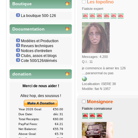
Les topolino
Boutique
Fiatiste expert
La boutique 500-126
Documentation
Modèles et Production
Revues techniques
Notices d'entretien
Clubs, assos et blogs
Messages: 4.200
Cote 500/126/dérivés
Q.I.: 11
je commence à aimer les 126
....paranormal ou pas
donation
Localisation: ISERE 38
Merci de nous aider !
Modèle: fiat N 1957
Allez hop, des sousous !
Monsignore
Fiatiste connaisseur
Year 2026 Goal:
€50.00
Due Date:
déc 31
Total Receipts:
€60.00
PayPal Fees:
€4.21
Net Balance:
€55.79
Above Goal:
€5.79