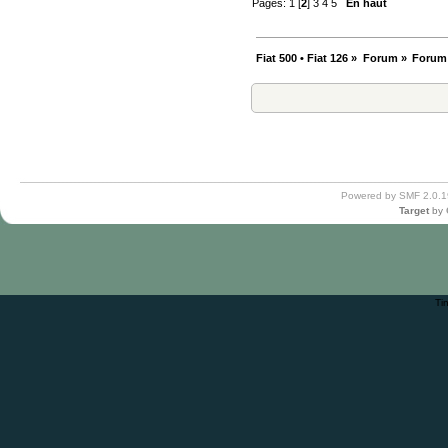
Pages:
1
[
2
]
3
4
5
En haut
Fiat 500 • Fiat 126
»
Forum
»
Forum
Powered by SMF 2.0.1
Target
by
Ti