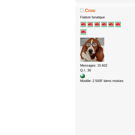
Croc
Fiatiste fanatique
Messages: 15.602
Q.I.: 30
Modèle: 2 500F biens moisies