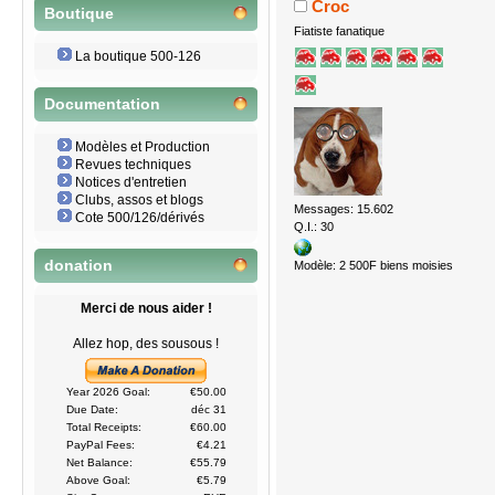
Croc
Boutique
Fiatiste fanatique
La boutique 500-126
Documentation
Modèles et Production
Revues techniques
Notices d'entretien
Clubs, assos et blogs
Messages: 15.602
Cote 500/126/dérivés
Q.I.: 30
donation
Modèle: 2 500F biens moisies
Merci de nous aider !
Allez hop, des sousous !
Year 2026 Goal:
€50.00
Due Date:
déc 31
Total Receipts:
€60.00
PayPal Fees:
€4.21
Net Balance:
€55.79
Above Goal:
€5.79