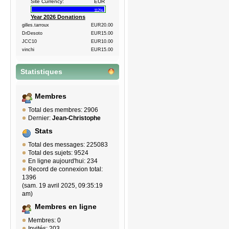
Site Currency:
EUR
112%
Year 2026 Donations
gilles.tarroux
EUR20.00
DrDesoto
EUR15.00
JCC10
EUR10.00
vinchi
EUR15.00
Statistiques
Membres
Total des membres: 2906
Dernier:
Jean-Christophe
Stats
Total des messages: 225083
Total des sujets: 9524
En ligne aujourd'hui: 234
Record de connexion total:
1396
(sam. 19 avril 2025, 09:35:19
am)
Membres en ligne
Membres: 0
Invités: 203