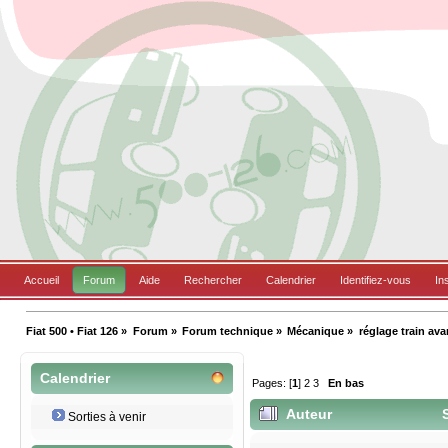
Accueil
Forum
Aide
Rechercher
Calendrier
Identifiez-vous
In
Fiat 500 • Fiat 126
»
Forum
»
Forum technique
»
Mécanique
»
réglage train ava
Calendrier
Pages: [
1
]
2
3
En bas
Auteur
S
Sorties à venir