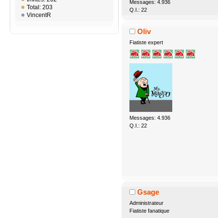
Messages: 4.936
Total: 203
Q.I.: 22
VincentR
Oliv
Fiatiste expert
Messages: 4.936
Q.I.: 22
Gsage
Administrateur
Fiatiste fanatique