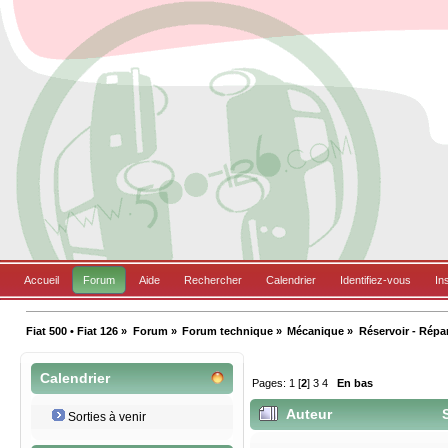
Accueil
Forum
Aide
Rechercher
Calendrier
Identifiez-vous
In
Fiat 500 • Fiat 126
»
Forum
»
Forum technique
»
Mécanique
»
Réservoir - Répar
Calendrier
Pages:
1
[
2
]
3
4
En bas
Auteur
S
Sorties à venir