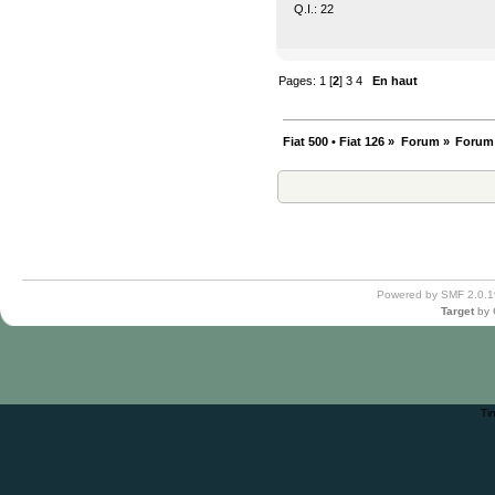
Q.I.: 22
Pages:
1
[
2
]
3
4
En haut
Fiat 500 • Fiat 126
»
Forum
»
Forum
Powered by SMF 2.0.1
Target
by
Ti