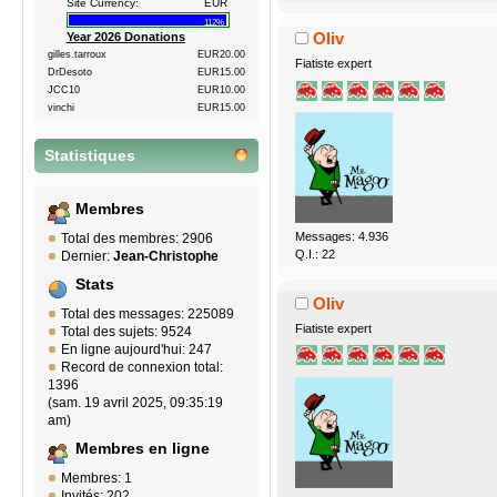
Site Currency:
EUR
112%
Oliv
Year 2026 Donations
gilles.tarroux
EUR20.00
Fiatiste expert
DrDesoto
EUR15.00
JCC10
EUR10.00
vinchi
EUR15.00
Statistiques
Membres
Messages: 4.936
Total des membres: 2906
Q.I.: 22
Dernier:
Jean-Christophe
Stats
Oliv
Total des messages: 225089
Fiatiste expert
Total des sujets: 9524
En ligne aujourd'hui: 247
Record de connexion total:
1396
(sam. 19 avril 2025, 09:35:19
am)
Membres en ligne
Membres: 1
Invités: 202