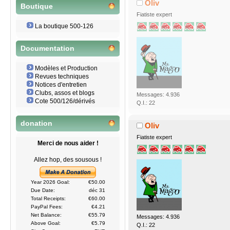
Oliv
Boutique
Fiatiste expert
La boutique 500-126
Documentation
Modèles et Production
Revues techniques
Notices d'entretien
Clubs, assos et blogs
Messages: 4.936
Cote 500/126/dérivés
Q.I.: 22
donation
Oliv
Fiatiste expert
Merci de nous aider !
Allez hop, des sousous !
Year 2026 Goal:
€50.00
Due Date:
déc 31
Total Receipts:
€60.00
PayPal Fees:
€4.21
Net Balance:
€55.79
Messages: 4.936
Above Goal:
€5.79
Q.I.: 22