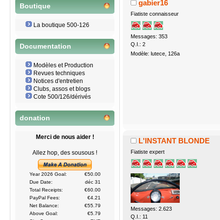
gabier16
Boutique
Fiatiste connaisseur
La boutique 500-126
Messages: 353
Q.I.: 2
Documentation
Modèle: lutece, 126a
Modèles et Production
Revues techniques
Notices d'entretien
Clubs, assos et blogs
Cote 500/126/dérivés
donation
Merci de nous aider !
L'INSTANT BLONDE
Fiatiste expert
Allez hop, des sousous !
Year 2026 Goal:
€50.00
Due Date:
déc 31
Total Receipts:
€60.00
PayPal Fees:
€4.21
Net Balance:
€55.79
Messages: 2.623
Above Goal:
€5.79
Q.I.: 11