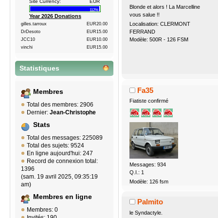
Site Currency:
EUR
Blonde et alors ! La Marcelline
112%
vous salue !!
Year 2026 Donations
Localisation: CLERMONT
gilles.tarroux
EUR20.00
FERRAND
DrDesoto
EUR15.00
Modèle: 500R - 126 FSM
JCC10
EUR10.00
vinchi
EUR15.00
Statistiques
Fa35
Membres
Fiatiste confirmé
Total des membres: 2906
Dernier:
Jean-Christophe
Stats
Total des messages: 225089
Total des sujets: 9524
En ligne aujourd'hui: 247
Record de connexion total:
Messages: 934
1396
Q.I.: 1
(sam. 19 avril 2025, 09:35:19
Modèle: 126 fsm
am)
Membres en ligne
Palmito
Membres: 0
le Syndactyle.
Invités: 190