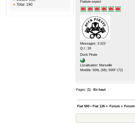
Fiatiste expert
Total: 190
Messages: 3.323
Q.I.: 18
Duck Pirate
Localisation: Marseille
Modèle: 500L (68); 500F (72)
Pages: [
1
]
En haut
Fiat 500 • Fiat 126
»
Forum
»
Forum