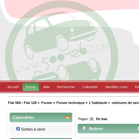
Accueil
Forum
Aide
Rechercher
Calendrier
Identifiez-vous
In
Fiat 500 • Fiat 126
»
Forum
»
Forum technique
»
L'habitacle
»
ceintures de secu
Calendrier
Pages: [
1
]
En bas
Auteur
S
Sorties à venir