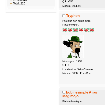
Q.I.: -655
Total: 226
Modèle: 500L x3
Tryphon
Pas plus con qu'un autre
Fiatiste expert
Messages: 3.437
Q.I.: 8
Localisation: Saint-Chamas
Modèle: 500N , EdenRoc
bobinesimple Alias
Magimojo
Fiatiste fanatique