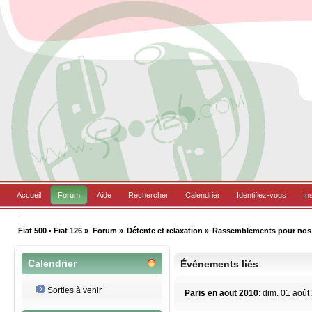
Accueil
Forum
Aide
Rechercher
Calendrier
Identifiez-vous
In
Fiat 500 • Fiat 126
»
Forum
»
Détente et relaxation
»
Rassemblements pour nos B
Calendrier
Événements liés
Sorties à venir
Paris en aout 2010
: dim. 01 août