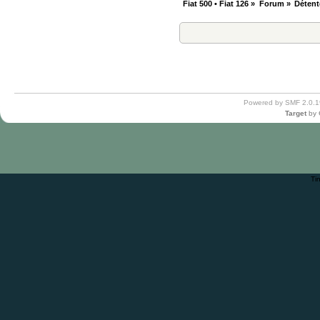
Fiat 500 • Fiat 126
»
Forum
»
Détent
Powered by SMF 2.0.1
Target
by
Ti