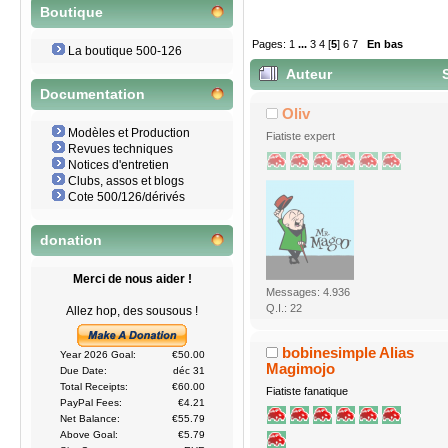
Boutique
Pages:
1
...
3
4
[
5
]
6
7
En bas
La boutique 500-126
Auteur
S
Documentation
Oliv
Modèles et Production
Fiatiste expert
Revues techniques
Notices d'entretien
Clubs, assos et blogs
Cote 500/126/dérivés
donation
Merci de nous aider !
Messages: 4.936
Q.I.: 22
Allez hop, des sousous !
bobinesimple Alias
Year 2026 Goal:
€50.00
Magimojo
Due Date:
déc 31
Total Receipts:
€60.00
Fiatiste fanatique
PayPal Fees:
€4.21
Net Balance:
€55.79
Above Goal:
€5.79