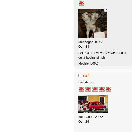
Messages: 8.033
Q.I.: 33
PARIGOT TETE 2 VEAU!!! secte
de la bobine simple
Modèle: 500D
raf
Fiatiste pro
Messages: 2.483
Q.I.: 26