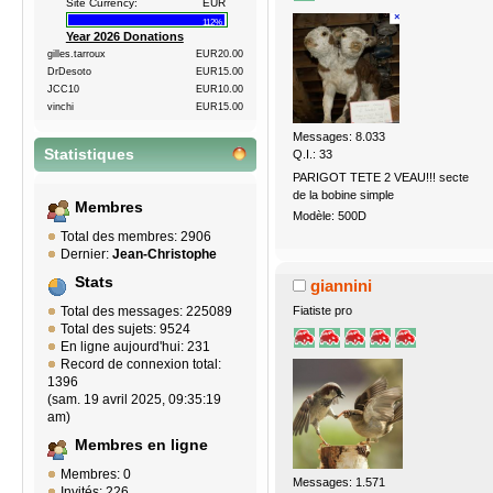
Site Currency:
EUR
112%
Year 2026 Donations
gilles.tarroux
EUR20.00
DrDesoto
EUR15.00
JCC10
EUR10.00
vinchi
EUR15.00
Messages: 8.033
Statistiques
Q.I.: 33
PARIGOT TETE 2 VEAU!!! secte
de la bobine simple
Membres
Modèle: 500D
Total des membres: 2906
Dernier:
Jean-Christophe
Stats
giannini
Fiatiste pro
Total des messages: 225089
Total des sujets: 9524
En ligne aujourd'hui: 231
Record de connexion total:
1396
(sam. 19 avril 2025, 09:35:19
am)
Membres en ligne
Membres: 0
Messages: 1.571
Invités: 226