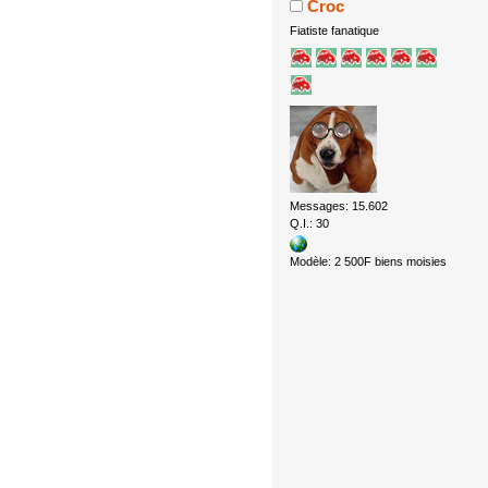
Croc
Fiatiste fanatique
Messages: 15.602
Q.I.: 30
Modèle: 2 500F biens moisies