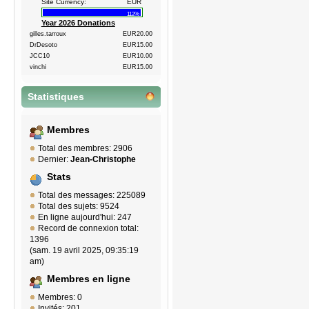
Site Currency:
EUR
112%
Year 2026 Donations
gilles.tarroux
EUR20.00
DrDesoto
EUR15.00
JCC10
EUR10.00
vinchi
EUR15.00
Statistiques
Membres
Total des membres: 2906
Dernier:
Jean-Christophe
Stats
Total des messages: 225089
Total des sujets: 9524
En ligne aujourd'hui: 247
Record de connexion total:
1396
(sam. 19 avril 2025, 09:35:19
am)
Membres en ligne
Membres: 0
Invités: 201