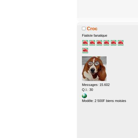
Croc
Fiatiste fanatique
Messages: 15.602
Q.I.: 30
Modèle: 2 500F biens moisies