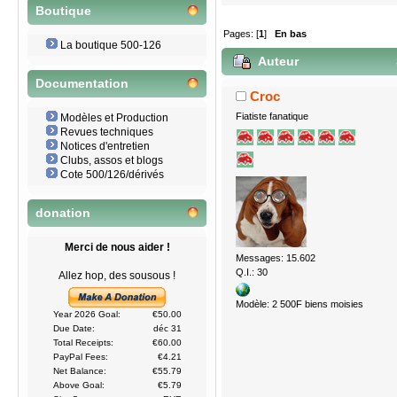
Boutique
Pages: [
1
]
En bas
La boutique 500-126
Auteur
Documentation
Croc
Fiatiste fanatique
Modèles et Production
Revues techniques
Notices d'entretien
Clubs, assos et blogs
Cote 500/126/dérivés
donation
Merci de nous aider !
Messages: 15.602
Q.I.: 30
Allez hop, des sousous !
Modèle: 2 500F biens moisies
Year 2026 Goal:
€50.00
Due Date:
déc 31
Total Receipts:
€60.00
PayPal Fees:
€4.21
Net Balance:
€55.79
Above Goal:
€5.79