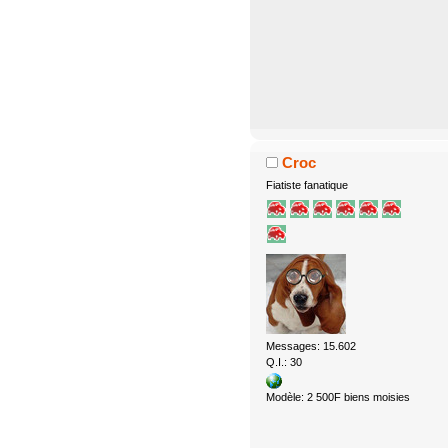
Croc
Fiatiste fanatique
Messages: 15.602
Q.I.: 30
Modèle: 2 500F biens moisies