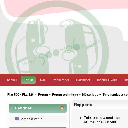
Accueil
Forum
Aide
Rechercher
Calendrier
Identifiez-vous
In
Fiat 500 • Fiat 126
»
Forum
»
Forum technique
»
Mécanique
»
Tuto remise a ne
Rapporté
Calendrier
Tuto remise a neuf d'un
Sorties à venir
allumeur de Fiat 500