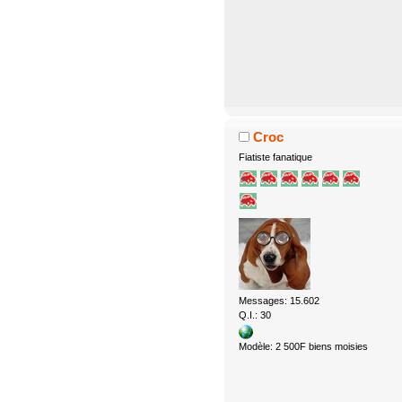
Croc
Fiatiste fanatique
Messages: 15.602
Q.I.: 30
Modèle: 2 500F biens moisies