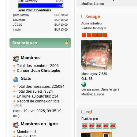
Site Currency:
EUR
Modèle: Lutece
112%
Year 2026 Donations
gilles.tarroux
EUR20.00
Gsage
DrDesoto
EUR15.00
Administrateur
JCC10
EUR10.00
Fiatiste fanatique
vinchi
EUR15.00
Statistiques
Membres
Total des membres: 2906
Dernier:
Jean-Christophe
Messages: 7.630
Stats
Q.I.: 35
Total des messages: 225084
Localisation: Dans le gers
Total des sujets: 9524
Modèle: Lutece
En ligne aujourd'hui: 234
Record de connexion total:
1396
(sam. 19 avril 2025, 09:35:19
raf
am)
Fiatiste pro
Membres en ligne
Membres: 1
Invités: 192