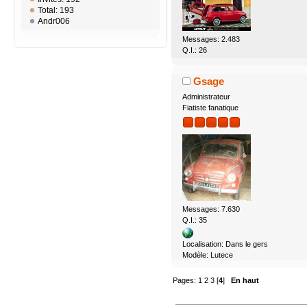
Total: 193
Andr006
Messages: 2.483
Q.I.: 26
Gsage
Administrateur
Fiatiste fanatique
Messages: 7.630
Q.I.: 35
Localisation: Dans le gers
Modèle: Lutece
Pages:
1
2
3
[
4
]
En haut