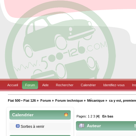
Accueil
Forum
Aide
Rechercher
Calendrier
Identifiez-vous
In
Fiat 500 • Fiat 126
»
Forum
»
Forum technique
»
Mécanique
»
ca y est, premie
Calendrier
Pages:
1
2
3
[
4
]
En bas
Auteur
S
Sorties à venir