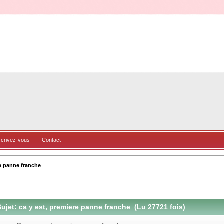
scrivez-vous
Contact
re panne franche
ujet: ca y est, premiere panne franche (Lu 27721 fois)