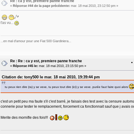
Re : ca y est, premiere panne franche
«
Réponse #44 de la page précédente:
mar. 18 mai 2010, 23:12:50 pm »
t'as vu...
...en mal d'amour pour une Fiat 500 Giardiniera...
Re : Re : ca y est, premiere panne franche
«
Réponse #45 le:
mar. 18 mai 2010, 23:15:50 pm »
Citation de: tony500 le mar. 18 mai 2010, 19:39:44 pm
tu peux rien dire (ra) y se vexe, tu peux tout dire (ici) y se vexe. purée faut faire quoi alors
c'est un petit peu ma faute s'il c'est barré, je faisais des test avec la censure aut
connerie pour tester le remplacement, forcement ca fonctionnait sauf que j avais oublié
Merite des mornifle des fois!!!