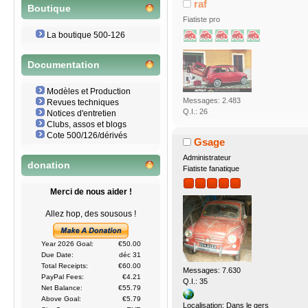
raf
Boutique
Fiatiste pro
La boutique 500-126
Documentation
Modèles et Production
Messages: 2.483
Revues techniques
Q.I.: 26
Notices d'entretien
Clubs, assos et blogs
Cote 500/126/dérivés
Gsage
Administrateur
donation
Fiatiste fanatique
Merci de nous aider !
Allez hop, des sousous !
Year 2026 Goal:
€50.00
Due Date:
déc 31
Total Receipts:
€60.00
Messages: 7.630
PayPal Fees:
€4.21
Q.I.: 35
Net Balance:
€55.79
Above Goal:
€5.79
Localisation: Dans le gers