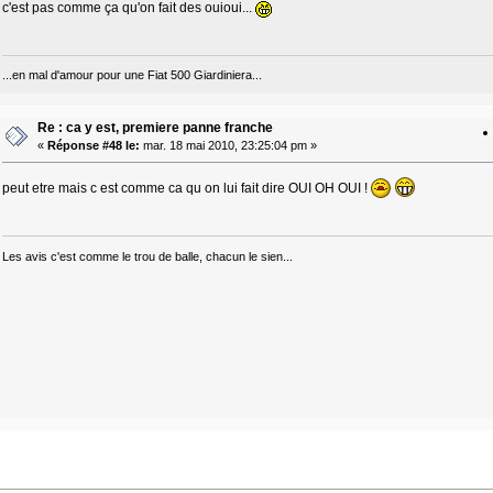
c'est pas comme ça qu'on fait des ouioui...
...en mal d'amour pour une Fiat 500 Giardiniera...
Re : ca y est, premiere panne franche
«
Réponse #48 le:
mar. 18 mai 2010, 23:25:04 pm »
peut etre mais c est comme ca qu on lui fait dire OUI OH OUI !
Les avis c'est comme le trou de balle, chacun le sien...