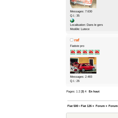
Messages: 7.630
Q.I.: 35
Localisation: Dans le gers
Modèle: Lutece
raf
Fiatiste pro
Messages: 2.483
Q.I.: 26
Pages:
1
2
[
3
]
4
En haut
Fiat 500 • Fiat 126
»
Forum
»
Forum