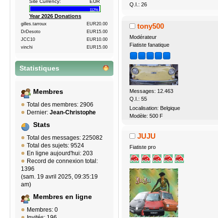
Site Currency:
EUR
Q.I.: 26
112%
Year 2026 Donations
gilles.tarroux
EUR20.00
tony500
DrDesoto
EUR15.00
Modérateur
JCC10
EUR10.00
Fiatiste fanatique
vinchi
EUR15.00
Statistiques
Messages: 12.463
Membres
Q.I.: 55
Total des membres: 2906
Localisation: Belgique
Dernier:
Jean-Christophe
Modèle: 500 F
Stats
JUJU
Total des messages: 225082
Total des sujets: 9524
Fiatiste pro
En ligne aujourd'hui: 203
Record de connexion total:
1396
(sam. 19 avril 2025, 09:35:19
am)
Membres en ligne
Membres: 0
Invités: 196