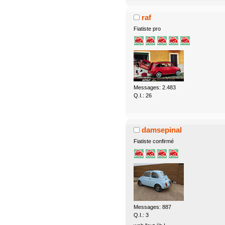
raf
Fiatiste pro
Messages: 2.483
Q.I.: 26
damsepinal
Fiatiste confirmé
Messages: 887
Q.I.: 3