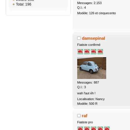
Messages: 2.153
Total: 196
Q.I.: 4
Modèle: 126 et cinquecento
damsepinal
Fiatiste confirmé
Messages: 887
Q.I.: 3
wah l'aut éh !
Localisation: Nancy
Modèle: 500 R
raf
Fiatiste pro