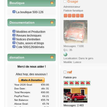
Gsage
Boutique
Administrateur
Fiatiste fanatique
La boutique 500-126
Documentation
Modèles et Production
Revues techniques
Notices d'entretien
Clubs, assos et blogs
Messages: 7.630
Cote 500/126/dérivés
Q.I.: 35
donation
Localisation: Dans le gers
Modèle: Lutece
Merci de nous aider !
raf
Allez hop, des sousous !
Fiatiste pro
Year 2026 Goal:
€50.00
Due Date:
déc 31
Total Receipts:
€60.00
PayPal Fees:
€4.21
Net Balance:
€55.79
Above Goal:
€5.79
Messages: 2.483