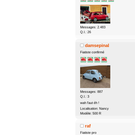
Messages: 2.483
Q.I.: 26
damsepinal
Fiatiste confirmé
Messages: 887
Q.I.: 3
wah l'aut éh !
Localisation: Nancy
Modèle: 500 R
raf
Fiatiste pro