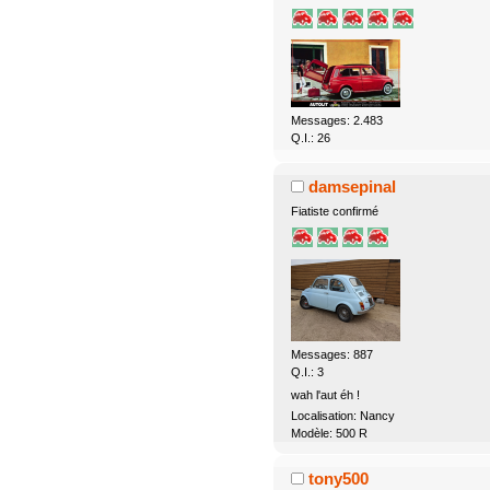
Messages: 2.483
Q.I.: 26
damsepinal
Fiatiste confirmé
Messages: 887
Q.I.: 3
wah l'aut éh !
Localisation: Nancy
Modèle: 500 R
tony500