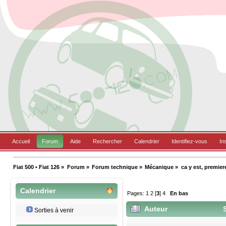
Accueil
Forum
Aide
Rechercher
Calendrier
Identifiez-vous
In
Fiat 500 • Fiat 126
»
Forum
»
Forum technique
»
Mécanique
»
ca y est, premie
Calendrier
Pages:
1
2
[
3
]
4
En bas
Auteur
S
Sorties à venir