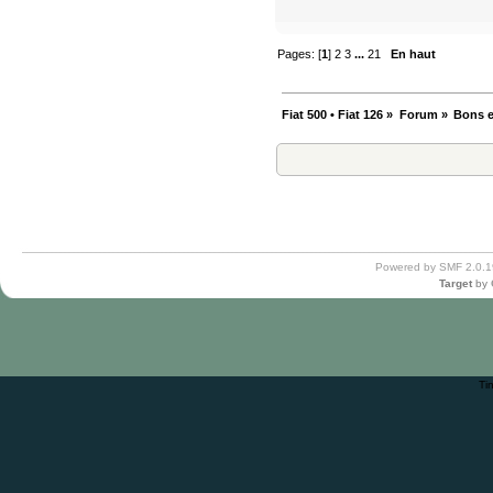
Pages: [
1
]
2
3
...
21
En haut
Fiat 500 • Fiat 126
»
Forum
»
Bons e
Powered by SMF 2.0.1
Target
by
Ti