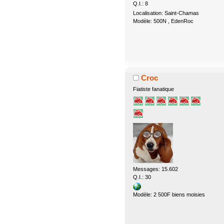
Q.I.: 8
Localisation: Saint-Chamas
Modèle: 500N , EdenRoc
Croc
Fiatiste fanatique
Messages: 15.602
Q.I.: 30
Modèle: 2 500F biens moisies