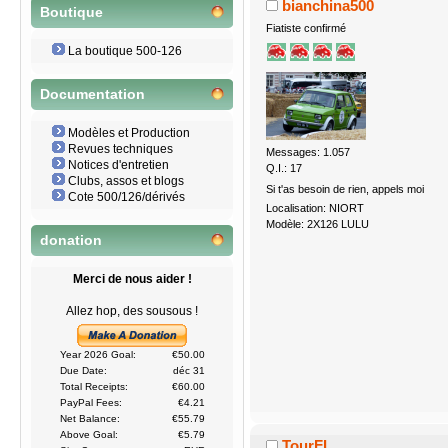
bianchina500
Boutique
Fiatiste confirmé
La boutique 500-126
Documentation
Modèles et Production
Revues techniques
Messages: 1.057
Notices d'entretien
Q.I.: 17
Clubs, assos et blogs
Si t'as besoin de rien, appels moi
Cote 500/126/dérivés
Localisation: NIORT
Modèle: 2X126 LULU
donation
Merci de nous aider !
Allez hop, des sousous !
Year 2026 Goal:
€50.00
Due Date:
déc 31
Total Receipts:
€60.00
PayPal Fees:
€4.21
Net Balance:
€55.79
Above Goal:
€5.79
TourFL