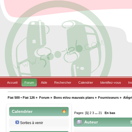
Accueil
Forum
Aide
Rechercher
Calendrier
Identifiez-vous
In
Fiat 500 • Fiat 126
»
Forum
»
Bons et/ou mauvais plans
»
Fournisseurs
»
Alégr
Calendrier
Pages: [
1
]
2
3
...
21
En bas
Auteur
S
Sorties à venir