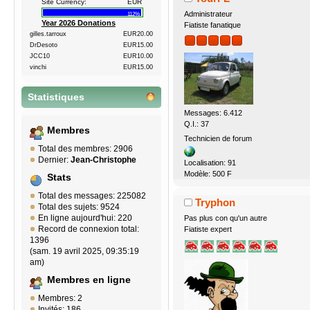
Site Currency:
EUR
Administrateur
112%
Year 2026 Donations
Fiatiste fanatique
gilles.tarroux
EUR20.00
DrDesoto
EUR15.00
JCC10
EUR10.00
vinchi
EUR15.00
Statistiques
Messages: 6.412
Q.I.: 37
Membres
Technicien de forum
Total des membres: 2906
Dernier:
Jean-Christophe
Localisation: 91
Modèle: 500 F
Stats
Total des messages: 225082
Tryphon
Total des sujets: 9524
En ligne aujourd'hui: 220
Pas plus con qu'un autre
Record de connexion total:
Fiatiste expert
1396
(sam. 19 avril 2025, 09:35:19
am)
Membres en ligne
Membres: 2
Invités: 186