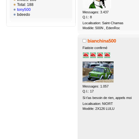
Total: 188
tony500
Messages: 3.437
bdeedo
Q.I.: 8
Localisation: Saint-Chamas
Modèle: 500N , EdenRoc
bianchina500
Fiatiste confirmé
Messages: 1.057
Q.I.: 17
Si t'as besoin de rien, appels moi
Localisation: NIORT
Modèle: 2X126 LULU